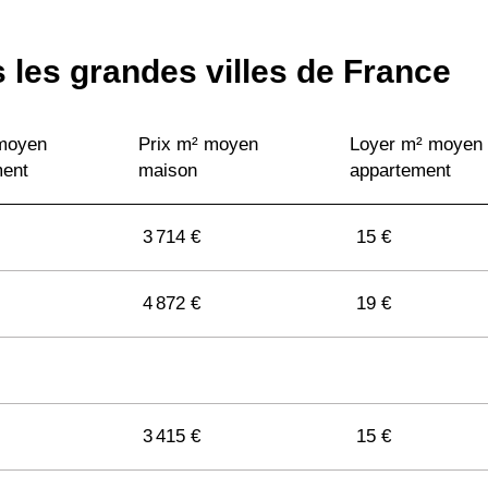
 les grandes villes de France
1 768 €
11 €
 moyen
Prix m² moyen
1 750 €
Loyer m² moyen
11 €
ment
maison
appartement
1 663 €
8 €
3 714 €
15 €
2 393 €
12 €
4 872 €
19 €
1 552 €
10 €
3 415 €
15 €