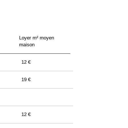
9 €
Loyer m² moyen
9 €
maison
8 €
12 €
9 €
19 €
8 €
12 €