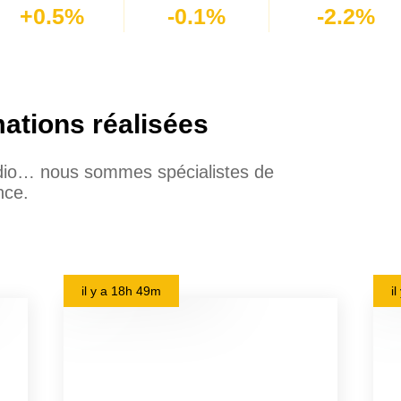
+0.5%
-0.1%
-2.2%
mations réalisées
udio… nous sommes spécialistes de
nce.
il y a
18h 49m
i