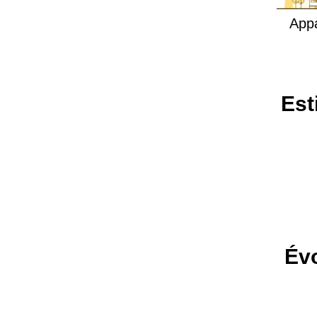
App
Est
Évo