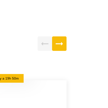
l y a
19h 50m
il y a
1j 3h 24m