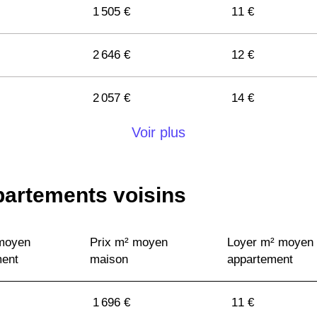
1 505 €
11 €
2 646 €
12 €
2 057 €
14 €
Voir plus
1 722 €
9 €
3 746 €
13 €
partements voisins
3 189 €
12 €
 moyen
Prix m² moyen
Loyer m² moyen
ment
maison
appartement
1 955 €
12 €
1 696 €
11 €