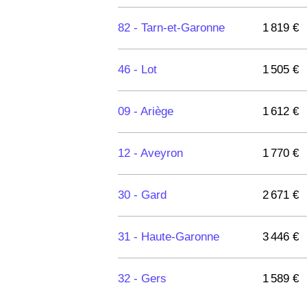
11590 -
Cuxac-d'Aude
1 926 €
82 -
Tarn-et-Garonne
1 819 €
11230 -
Saint-Benoît
3 146 €
46 -
Lot
1 505 €
11190 -
Arques
09 -
Ariège
1 612 €
11150 -
Bram
12 -
Aveyron
1 770 €
11500 -
Quillan
918 €
30 -
Gard
2 671 €
11110 -
Salles-d'Aude
2 314 €
31 -
Haute-Garonne
3 446 €
11590 -
Sallèles-d'Aude
2 243 €
32 -
Gers
1 589 €
11110 -
Vinassan
2 275 €