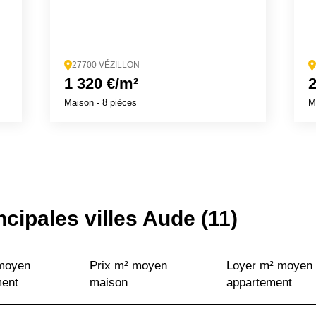
27700 VÉZILLON
1 320 €/m²
2
Maison
- 8 pièces
M
ncipales villes Aude (11)
 moyen
Prix m² moyen
Loyer m² moyen
ment
maison
appartement