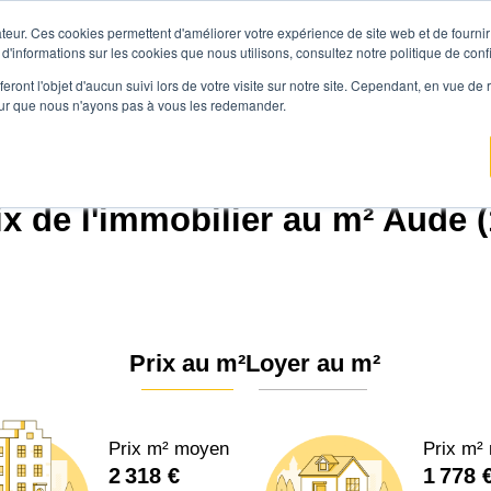
teur. Ces cookies permettent d'améliorer votre expérience de site web et de fournir 
Prix immobilier
Vendre avec Agen
 d'informations sur les cookies que nous utilisons, consultez notre politique de confi
eront l'objet d'aucun suivi lors de votre visite sur notre site. Cependant, en vue d
pour que nous n'ayons pas à vous les redemander.
Agence.immo
Prix immobilier
Occitanie
Aude (11)
ix de l'immobilier au m² Aude (
Prix au m²
Loyer au m²
Prix m² moyen
Prix m²
2 318 €
1 778 