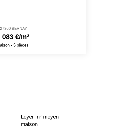
27300 BERNAY
74350 CRUSEILL
 083 €/m²
4 061 €/m²
aison
- 5 pièces
Maison
- 7 pièces
Loyer m² moyen
maison