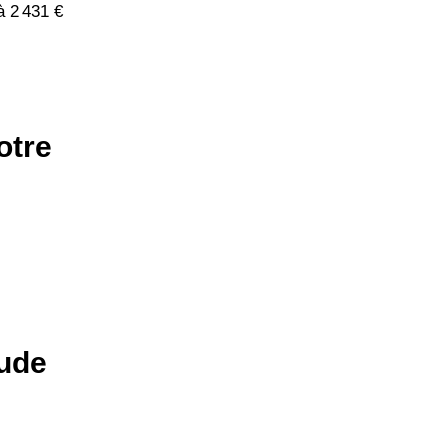
à 2 431 €
otre
Aude