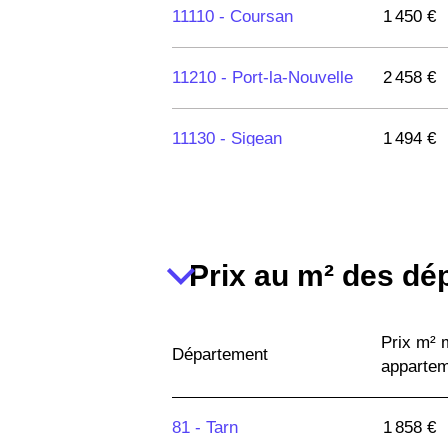
11110 -
Coursan
1 450 €
11210 -
Port-la-Nouvelle
2 458 €
11130 -
Sigean
1 494 €
11800 -
Trèbes
1 614 €
11430 -
Gruissan
3 345 €
Prix au m² des dé
11370 -
Leucate
3 095 €
Prix m²
Département
apparte
11620 -
1 759 €
Villemoustaussou
81 -
Tarn
1 858 €