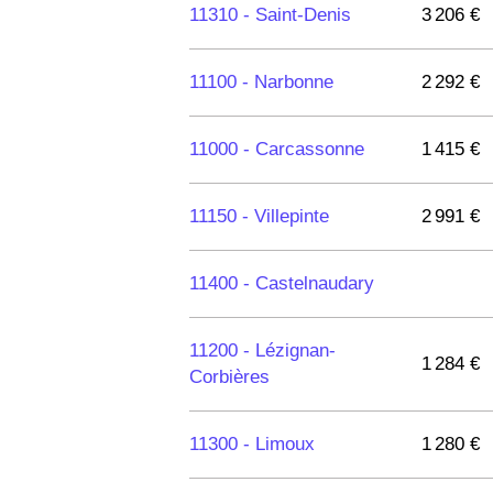
11310 -
Saint-Denis
3 206 €
11100 -
Narbonne
2 292 €
11000 -
Carcassonne
1 415 €
11150 -
Villepinte
2 991 €
11400 -
Castelnaudary
11200 -
Lézignan-
1 284 €
Corbières
11300 -
Limoux
1 280 €