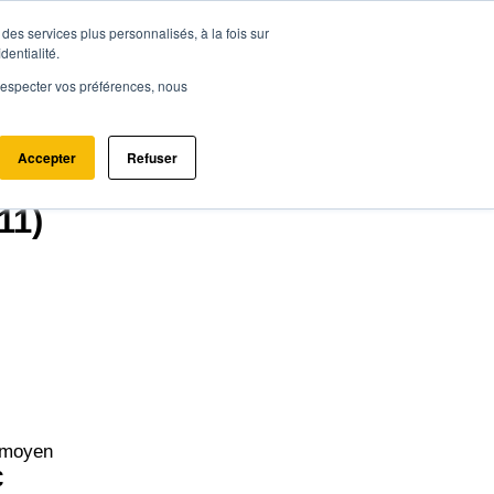
des services plus personnalisés, à la fois sur
ce.immo
Acheter - Louer
Estimer mon bien
dentialité.
e respecter vos préférences, nous
Accepter
Refuser
11)
 moyen
€