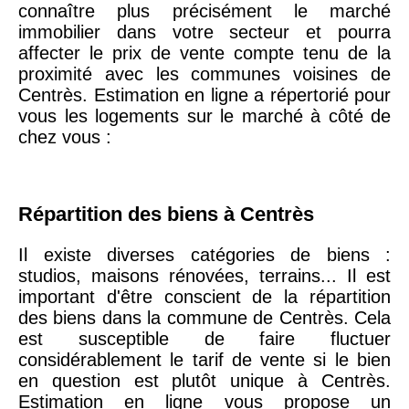
connaître plus précisément le marché
75020 -
Paris
immobilier dans votre secteur et pourra
20ème
9 623 €
11 141 €
affecter le prix de vente compte tenu de la
arrondissement
proximité avec les communes voisines de
Centrès. Estimation en ligne a répertorié pour
vous les logements sur le marché à côté de
75019 -
Paris
chez vous :
19ème
9 231 €
10 415 €
arrondissement
Répartition des biens à Centrès
51100 -
Reims
3 036 €
2 667 €
Il existe diverses catégories de biens :
studios, maisons rénovées, terrains... Il est
75013 -
Paris
important d'être conscient de la répartition
13ème
10 073 €
11 085 €
des biens dans la commune de Centrès. Cela
arrondissement
est susceptible de faire fluctuer
considérablement le tarif de vente si le bien
76600 -
Le Havre
2 455 €
2 453 €
en question est plutôt unique à Centrès.
Estimation en ligne vous propose un