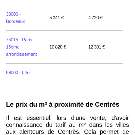
33000 -
5 041 €
4 720 €
Bordeaux
75015 -
Paris
15ème
10 820 €
12 301 €
arrondissement
59000 -
Lille
35000 -
Rennes
Le prix du m² à proximité de Centrès
75018 -
Paris
18ème
10 114 €
11 322 €
Il est essentiel, lors d'une vente, d'avoir
arrondissement
connaissance du tarif au m² dans les villes
aux alentours de Centrès. Cela permet de