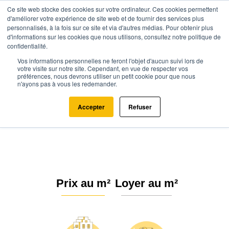
Ce site web stocke des cookies sur votre ordinateur. Ces cookies permettent
d'améliorer votre expérience de site web et de fournir des services plus
personnalisés, à la fois sur ce site et via d'autres médias. Pour obtenir plus
d'informations sur les cookies que nous utilisons, consultez notre politique de
confidentialité.
Vos informations personnelles ne feront l'objet d'aucun suivi lors de
Agence.immo
Prix immobilier
Occitanie
Aveyron
votre visite sur notre site. Cependant, en vue de respecter vos
préférences, nous devrons utiliser un petit cookie pour que nous
Centrès (12120)
n'ayons pas à vous les redemander.
Estimation immobilière à Centrès
Accepter
Refuser
: Prix m² 2026
Prix au m²
Loyer au m²