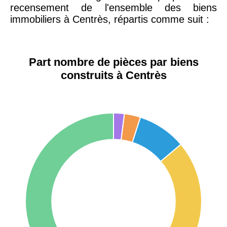
recensement de l'ensemble des biens
42000 -
Saint-
immobiliers à Centrès, répartis comme suit :
1 404 €
2 013 €
Étienne
75017 -
Paris
Part nombre de pièces par biens
17ème
11 454 €
12 687 €
construits à Centrès
arrondissement
75016 -
Paris
16ème
12 145 €
15 155 €
arrondissement
83000 -
Toulon
3 018 €
4 284 €
38000 -
Grenoble
2 917 €
3 382 €