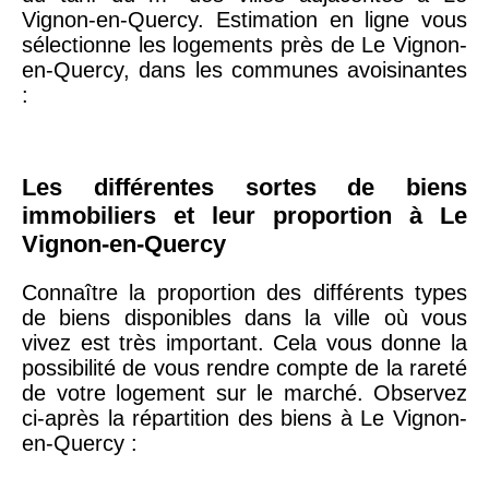
75020 -
Paris
Vignon-en-Quercy. Estimation en ligne vous
20ème
9 623 €
11 141 €
sélectionne les logements près de Le Vignon-
arrondissement
en-Quercy, dans les communes avoisinantes
:
75019 -
Paris
19ème
9 231 €
10 415 €
arrondissement
Les différentes sortes de biens
immobiliers et leur proportion à Le
51100 -
Reims
3 036 €
2 667 €
Vignon-en-Quercy
Connaître la proportion des différents types
75013 -
Paris
de biens disponibles dans la ville où vous
13ème
10 073 €
11 085 €
vivez est très important. Cela vous donne la
arrondissement
possibilité de vous rendre compte de la rareté
de votre logement sur le marché. Observez
ci-après la répartition des biens à Le Vignon-
76600 -
Le Havre
2 455 €
2 453 €
en-Quercy :