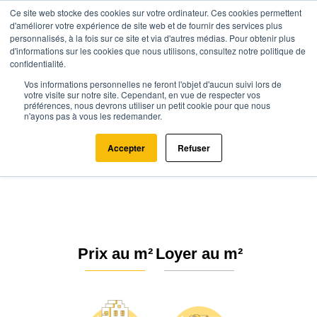
Ce site web stocke des cookies sur votre ordinateur. Ces cookies permettent
d'améliorer votre expérience de site web et de fournir des services plus
personnalisés, à la fois sur ce site et via d'autres médias. Pour obtenir plus
d'informations sur les cookies que nous utilisons, consultez notre politique de
confidentialité.
Vos informations personnelles ne feront l'objet d'aucun suivi lors de
Agence.immo
Prix immobilier
Occitanie
Lot
votre visite sur notre site. Cependant, en vue de respecter vos
préférences, nous devrons utiliser un petit cookie pour que nous
Le Vignon-en-Quercy (46110)
n'ayons pas à vous les redemander.
Estimation immobilière à Le
Accepter
Refuser
Vignon-en-Quercy : Prix m² 2026
Prix au m²
Loyer au m²