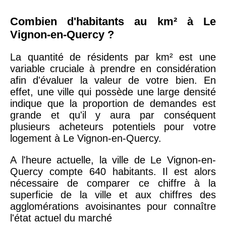
42000 -
Saint-
1 404 €
2 013 €
Étienne
Combien d'habitants au km² à Le
Vignon-en-Quercy ?
75017 -
Paris
17ème
La quantité de résidents par km² est une
11 454 €
12 687 €
variable cruciale à prendre en considération
arrondissement
afin d'évaluer la valeur de votre bien. En
effet, une ville qui possède une large densité
75016 -
Paris
indique que la proportion de demandes est
16ème
12 145 €
15 155 €
grande et qu'il y aura par conséquent
arrondissement
plusieurs acheteurs potentiels pour votre
logement à Le Vignon-en-Quercy.
83000 -
Toulon
3 018 €
4 284 €
A l'heure actuelle, la ville de Le Vignon-en-
Quercy compte 640 habitants. Il est alors
nécessaire de comparer ce chiffre à la
38000 -
Grenoble
2 917 €
3 382 €
superficie de la ville et aux chiffres des
agglomérations avoisinantes pour connaître
l'état actuel du marché