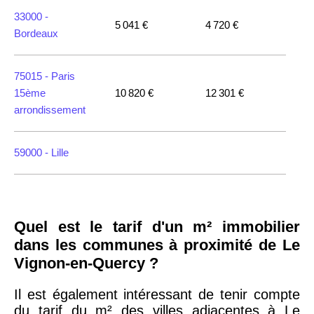
33000 -
5 041 €
4 720 €
Bordeaux
75015 -
Paris
15ème
10 820 €
12 301 €
arrondissement
59000 -
Lille
35000 -
Rennes
Quel est le tarif d'un m² immobilier
75018 -
Paris
dans les communes à proximité de Le
18ème
10 114 €
11 322 €
Vignon-en-Quercy ?
arrondissement
Il est également intéressant de tenir compte
du tarif du m² des villes adjacentes à Le