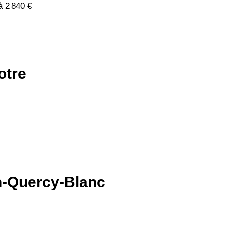
à 2 840 €
otre
en-Quercy-Blanc