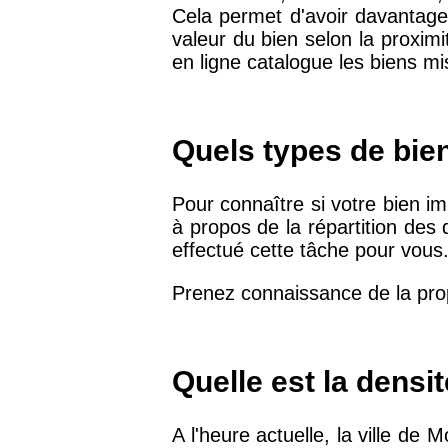
Cela permet d'avoir davantage 
75019 -
Paris 19ème
valeur du bien selon la proxim
9 231 €
arrondissement
en ligne catalogue les biens mi
51100 -
Reims
3 036 €
Quels types de bie
75013 -
Paris 13ème
10 073 €
arrondissement
Pour connaître si votre bien imm
à propos de la répartition des 
effectué cette tâche pour vous
76600 -
Le Havre
2 455 €
Prenez connaissance de la pro
42000 -
Saint-Étienne
1 404 €
Quelle est la dens
75017 -
Paris 17ème
11 454 €
arrondissement
A l'heure actuelle, la ville d