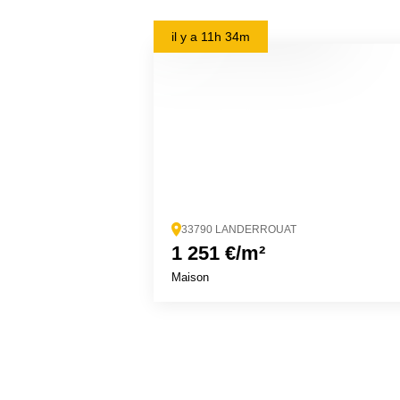
il y a
11h 34m
33790 LANDERROUAT
1 251 €/m²
Maison