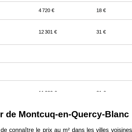
4 720 €
18 €
12 301 €
31 €
11 322 €
31 €
ur de Montcuq-en-Quercy-Blanc
11 141 €
29 €
e, de connaître le prix au m² dans les villes vois