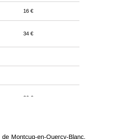
16 €
34 €
36 €
33 €
ines de Montcuq-en-Quercy-Blanc.