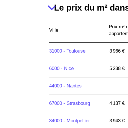
Le prix du m² dans
Prix m²
Ville
apparte
31000 -
Toulouse
3 966 €
6000 -
Nice
5 238 €
44000 -
Nantes
67000 -
Strasbourg
4 137 €
34000 -
Montpellier
3 943 €