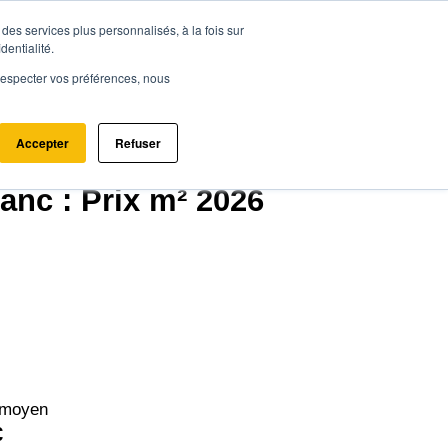
des services plus personnalisés, à la fois sur
ce.immo
Acheter - Louer
Estimer mon bien
dentialité.
e respecter vos préférences, nous
Accepter
Refuser
00)
anc : Prix m² 2026
 moyen
€