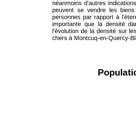
néanmoins d'autres indications
75016 -
Paris 16ème
12 145 €
peuvent se vendre les biens
arrondissement
personnes par rapport à l'ét
importante que la densité da
l'évolution de la densité sur 
83000 -
Toulon
3 018 €
chers à Montcuq-en-Quercy-Bl
38000 -
Grenoble
2 917 €
Populati