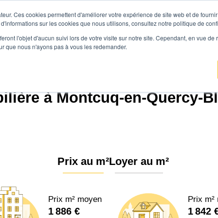
teur. Ces cookies permettent d'améliorer votre expérience de site web et de fournir 
Prix immobilier
Vendre avec Agen
 d'informations sur les cookies que nous utilisons, consultez notre politique de confi
eront l'objet d'aucun suivi lors de votre visite sur notre site. Cependant, en vue d
pour que nous n'ayons pas à vous les redemander.
ence.immo
Prix immobilier
Occitanie
Lot
Montcuq-en-Quercy-Blanc (468
lière à Montcuq-en-Quercy-Bl
Prix au m²
Loyer au m²
Prix m² moyen
Prix m²
1 886 €
1 842 