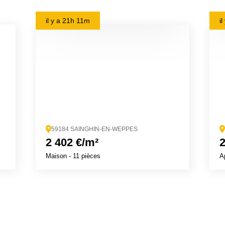
il y a
21h 11m
i
59184 SAINGHIN-EN-WEPPES
2 402 €/m²
2
Maison
- 11 pièces
A