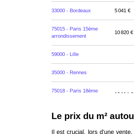
33000 -
Bordeaux
5 041 €
75015 -
Paris 15ème
10 820 €
arrondissement
59000 -
Lille
35000 -
Rennes
75018 -
Paris 18ème
10 114 €
arrondissement
Le prix du m² auto
75020 -
Paris 20ème
9 623 €
arrondissement
Il est crucial, lors d'une vent