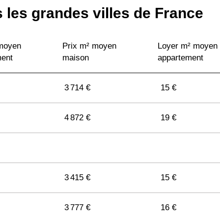
 les grandes villes de France
 moyen
Prix m² moyen
Loyer m² moyen
ment
maison
appartement
3 714 €
15 €
4 872 €
19 €
3 415 €
15 €
3 777 €
16 €