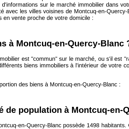
d'informations sur le marché immobilier dans votr
ité avec les villes voisines de Montcuq-en-Quercy
10 415 €
28 €
s en vente proche de votre domicile :
2 667 €
13 €
ns à Montcuq-en-Quercy-Blanc 
11 085 €
30 €
obilier est "commun" sur le marché, ou s'il est "rar
différents biens immobiliers à l'intérieur de votr
.
2 453 €
12 €
portion des biens à Montcuq-en-Quercy-Blanc :
2 013 €
10 €
ité de population à Montcuq-en-
12 687 €
32 €
e Montcuq-en-Quercy-Blanc possède 1498 habitants. C