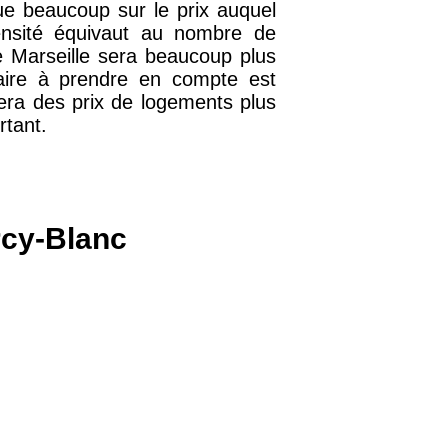
lue beaucoup sur le prix auquel
38 €
ensité équivaut au nombre de
 Marseille sera beaucoup plus
taire à prendre en compte est
uera des prix de logements plus
15 €
tant.
13 €
rcy-Blanc