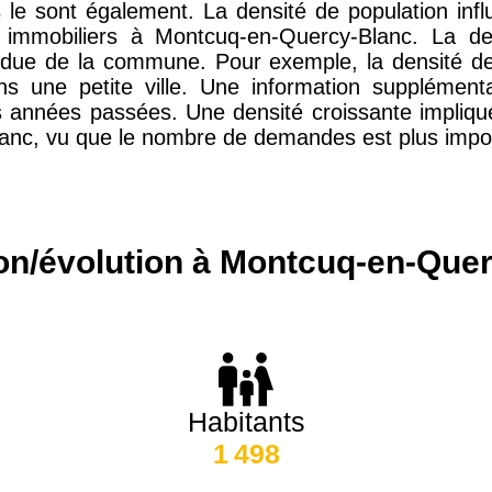
 le sont également. La densité de population inf
15 155 €
34 €
 immobiliers à Montcuq-en-Quercy-Blanc. La d
endue de la commune. Pour exemple, la densité de
ns une petite ville. Une information supplémen
les années passées. Une densité croissante impliq
4 284 €
14 €
anc, vu que le nombre de demandes est plus impor
3 382 €
14 €
on/évolution à Montcuq-en-Que
Habitants
1 498