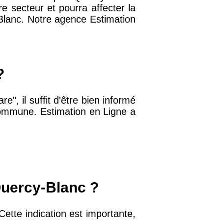
e secteur et pourra affecter la
-Blanc. Notre agence Estimation
32 €
11 €
?
34 €
e", il suffit d'être bien informé
e commune. Estimation en Ligne a
12 €
10 €
Quercy-Blanc ?
37 €
ette indication est importante,