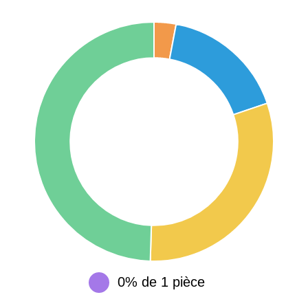
75017 -
Paris
17ème
11 454 €
12 687 €
arrondissement
75016 -
Paris
16ème
12 145 €
15 155 €
arrondissement
83000 -
Toulon
3 018 €
4 284 €
38000 -
Grenoble
2 917 €
3 382 €
0% de 1 pièce