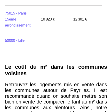
75015 -
Paris
15ème
10 820 €
12 301 €
arrondissement
59000 -
Lille
35000 -
Rennes
Le coût du m² dans les communes
75018 -
Paris
voisines
18ème
10 114 €
11 322 €
arrondissement
Retrouvez les logements mis en vente dans
les communes autour de Peyrilles. Il est
recommandé quand on souhaite mettre son
75020 -
Paris
bien en vente de comparer le tarif au m² dans
20ème
9 623 €
11 141 €
les communes aux alentours. Ainsi, notre
arrondissement