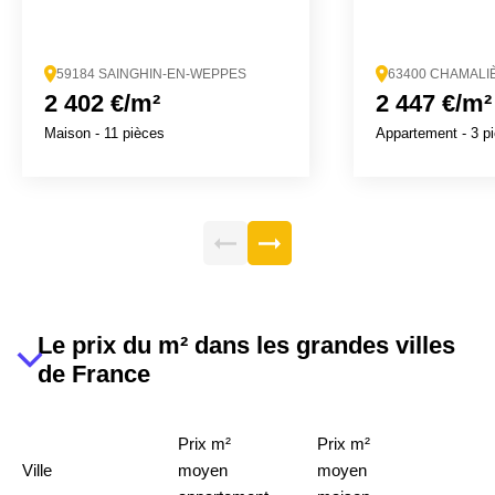
59184 SAINGHIN-EN-WEPPES
63400 CHAMALI
2 402 €/m²
2 447 €/m²
Maison
- 11 pièces
Appartement
- 3 p
Le prix du m² dans les grandes villes
de France
Prix m²
Prix m²
Ville
moyen
moyen