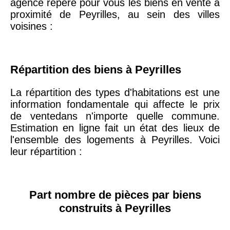
agence repère pour vous les biens en vente à
proximité de Peyrilles, au sein des villes
voisines :
75019 -
Paris
19ème
9 231 €
10 415 €
arrondissement
Répartition des biens à Peyrilles
51100 -
Reims
3 036 €
2 667 €
La répartition des types d'habitations est une
information fondamentale qui affecte le prix
75013 -
de ventedans n'importe quelle commune.
Paris
Estimation en ligne fait un état des lieux de
13ème
10 073 €
11 085 €
l'ensemble des logements à Peyrilles. Voici
arrondissement
leur répartition :
76600 -
Le Havre
2 455 €
2 453 €
Part nombre de pièces par biens
42000 -
Saint-
construits à Peyrilles
1 404 €
2 013 €
Étienne