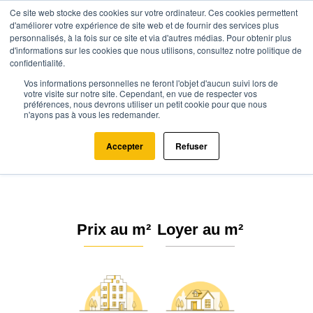
Ce site web stocke des cookies sur votre ordinateur. Ces cookies permettent
d'améliorer votre expérience de site web et de fournir des services plus
personnalisés, à la fois sur ce site et via d'autres médias. Pour obtenir plus
d'informations sur les cookies que nous utilisons, consultez notre politique de
confidentialité.
Vos informations personnelles ne feront l'objet d'aucun suivi lors de
Agence.immo
Prix immobilier
Occitanie
Lot
Peyrilles (46310)
votre visite sur notre site. Cependant, en vue de respecter vos
préférences, nous devrons utiliser un petit cookie pour que nous
n'ayons pas à vous les redemander.
Estimation immobilière à Peyrilles
: Prix m² 2026
Accepter
Refuser
Prix au m²
Loyer au m²