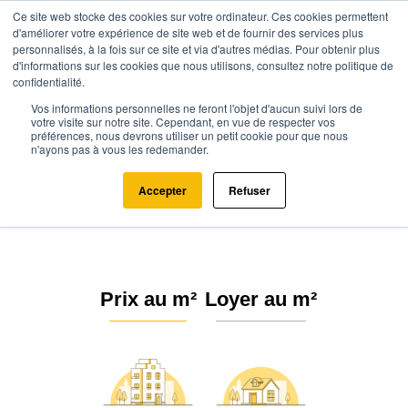
Ce site web stocke des cookies sur votre ordinateur. Ces cookies permettent
d'améliorer votre expérience de site web et de fournir des services plus
personnalisés, à la fois sur ce site et via d'autres médias. Pour obtenir plus
d'informations sur les cookies que nous utilisons, consultez notre politique de
confidentialité.
Vos informations personnelles ne feront l'objet d'aucun suivi lors de
Agence.immo
Prix immobilier
Occitanie
Lot
Puybrun (46130)
votre visite sur notre site. Cependant, en vue de respecter vos
préférences, nous devrons utiliser un petit cookie pour que nous
n'ayons pas à vous les redemander.
Estimation immobilière à Puybrun
: Prix m² 2026
Accepter
Refuser
Prix au m²
Loyer au m²