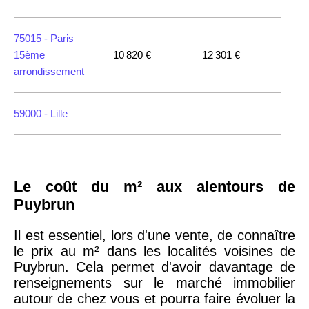
75015 -
Paris
15ème
10 820 €
12 301 €
arrondissement
59000 -
Lille
35000 -
Rennes
Le coût du m² aux alentours de
75018 -
Paris
Puybrun
18ème
10 114 €
11 322 €
arrondissement
Il est essentiel, lors d'une vente, de connaître
le prix au m² dans les localités voisines de
Puybrun. Cela permet d'avoir davantage de
75020 -
Paris
renseignements sur le marché immobilier
20ème
9 623 €
11 141 €
autour de chez vous et pourra faire évoluer la
arrondissement