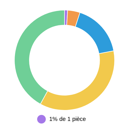
75017 -
Paris
17ème
11 454 €
12 687 €
arrondissement
75016 -
Paris
16ème
12 145 €
15 155 €
arrondissement
83000 -
Toulon
3 018 €
4 284 €
38000 -
Grenoble
2 917 €
3 382 €
1% de 1 pièce