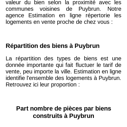
valeur du bien selon la proximité avec les
communes voisines de Puybrun. Notre
agence Estimation en ligne répertorie les
75019 -
Paris
logements en vente proche de chez vous :
19ème
9 231 €
10 415 €
arrondissement
Répartition des biens à Puybrun
51100 -
Reims
3 036 €
2 667 €
La répartition des types de biens est une
75013 -
donnée importante qui fait fluctuer le tarif de
Paris
vente, peu importe la ville. Estimation en ligne
13ème
10 073 €
11 085 €
identifie l'ensemble des logements à Puybrun.
arrondissement
Retrouvez ici leur proportion :
76600 -
Le Havre
2 455 €
2 453 €
Part nombre de pièces par biens
42000 -
Saint-
construits à Puybrun
1 404 €
2 013 €
Étienne