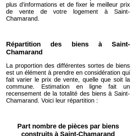
20ème
9 623 €
11 141 €
plus d'informations et de fixer le meilleur prix
arrondissement
de vente de votre logement à Saint-
Chamarand.
75019 -
Paris
19ème
9 231 €
10 415 €
arrondissement
Répartition des biens à Saint-
Chamarand
51100 -
Reims
3 036 €
2 667 €
La proportion des différentes sortes de biens
est un élément à prendre en considération qui
75013 -
Paris
fait varier le prix de vente, quelle que soit la
13ème
10 073 €
11 085 €
commune. Estimation en ligne fait un
arrondissement
recensement de la totalité des biens à Saint-
Chamarand. Voici leur répartition :
76600 -
Le Havre
2 455 €
2 453 €
Part nombre de pièces par biens
42000 -
Saint-
construits à Saint-Chamarand
1 404 €
2 013 €