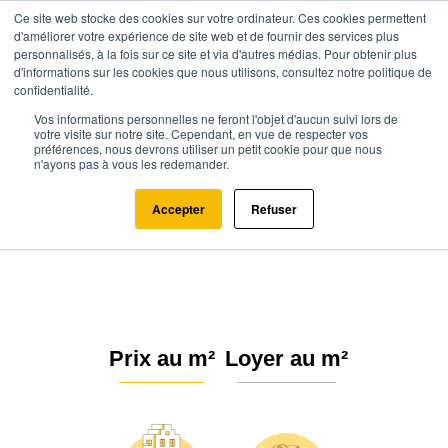
Ce site web stocke des cookies sur votre ordinateur. Ces cookies permettent
d'améliorer votre expérience de site web et de fournir des services plus
personnalisés, à la fois sur ce site et via d'autres médias. Pour obtenir plus
d'informations sur les cookies que nous utilisons, consultez notre politique de
confidentialité.
Vos informations personnelles ne feront l'objet d'aucun suivi lors de
Agence.immo
Prix immobilier
Occitanie
Lot
votre visite sur notre site. Cependant, en vue de respecter vos
préférences, nous devrons utiliser un petit cookie pour que nous
Saint-Chamarand (46310)
n'ayons pas à vous les redemander.
Estimation immobilière à Saint-
Accepter
Refuser
Chamarand : Prix m² 2026
Prix au m²
Loyer au m²