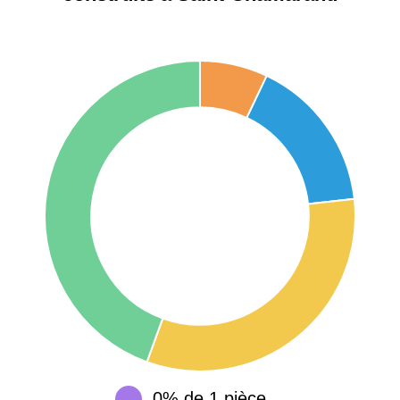
Étienne
75017 -
Paris
17ème
11 454 €
12 687 €
arrondissement
75016 -
Paris
16ème
12 145 €
15 155 €
arrondissement
83000 -
Toulon
3 018 €
4 284 €
38000 -
Grenoble
2 917 €
3 382 €
0% de 1 pièce