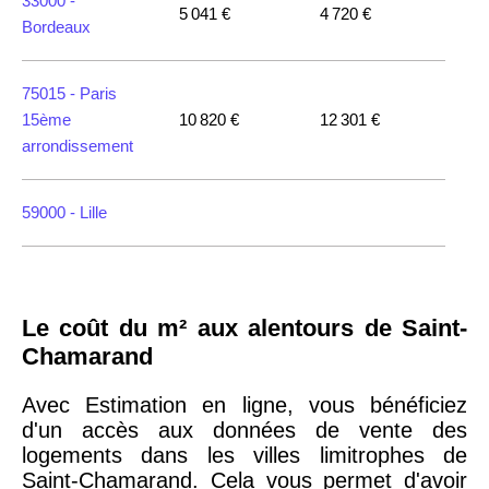
33000 -
5 041 €
4 720 €
Bordeaux
75015 -
Paris
15ème
10 820 €
12 301 €
arrondissement
59000 -
Lille
35000 -
Rennes
Le coût du m² aux alentours de Saint-
75018 -
Paris
Chamarand
18ème
10 114 €
11 322 €
arrondissement
Avec Estimation en ligne, vous bénéficiez
d'un accès aux données de vente des
logements dans les villes limitrophes de
75020 -
Paris
Saint-Chamarand. Cela vous permet d'avoir