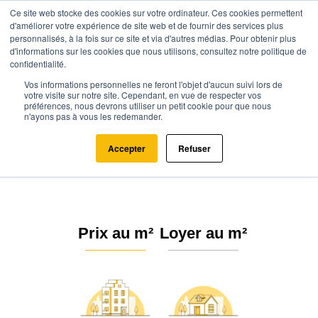
Ce site web stocke des cookies sur votre ordinateur. Ces cookies permettent
d'améliorer votre expérience de site web et de fournir des services plus
personnalisés, à la fois sur ce site et via d'autres médias. Pour obtenir plus
d'informations sur les cookies que nous utilisons, consultez notre politique de
confidentialité.
Vos informations personnelles ne feront l'objet d'aucun suivi lors de
Agence.immo
Prix immobilier
Occitanie
Lot
Saint-Projet (46300)
votre visite sur notre site. Cependant, en vue de respecter vos
préférences, nous devrons utiliser un petit cookie pour que nous
n'ayons pas à vous les redemander.
Estimation immobilière à Saint-
Projet : Prix m² 2026
Accepter
Refuser
Prix au m²
Loyer au m²