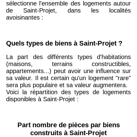
sélectionne l'ensemble des logements autour
arrondissement
de Saint-Projet, dans les localités
avoisinantes :
75019 -
Paris
19ème
9 231 €
10 415 €
arrondissement
Quels types de biens à Saint-Projet ?
La part des différents types d'habitations
51100 -
Reims
3 036 €
2 667 €
(maisons, terrains constructibles,
appartements...) peut avoir une influence sur
75013 -
Paris
sa valeur. Il est certain qu'un logement "rare"
13ème
10 073 €
11 085 €
sera plus populaire et sa valeur augmentera.
arrondissement
Voici la répartition des types de logements
disponibles à Saint-Projet :
76600 -
Le Havre
2 455 €
2 453 €
Part nombre de pièces par biens
42000 -
Saint-
construits à Saint-Projet
1 404 €
2 013 €
Étienne