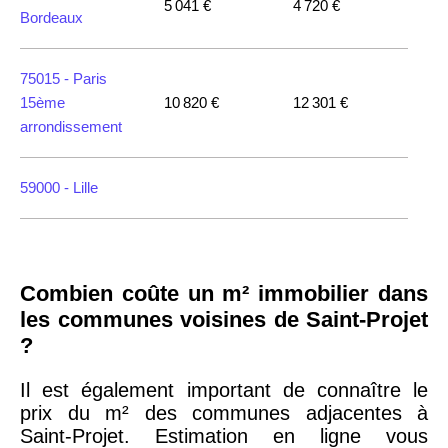
5 041 €
4 720 €
Bordeaux
75015 -
Paris
15ème
10 820 €
12 301 €
arrondissement
59000 -
Lille
35000 -
Rennes
Combien coûte un m² immobilier dans
75018 -
Paris
les communes voisines de Saint-Projet
18ème
10 114 €
11 322 €
?
arrondissement
Il est également important de connaître le
prix du m² des communes adjacentes à
75020 -
Paris
Saint-Projet. Estimation en ligne vous
20ème
9 623 €
11 141 €