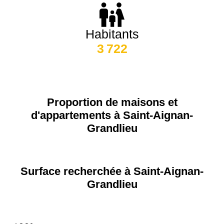
75020 -
Paris
20ème
9 623 €
11 141 €
arrondissement
Habitants
3 722
75019 -
Paris
19ème
9 231 €
10 415 €
arrondissement
Proportion de maisons et
d'appartements à Saint-Aignan-
51100 -
Reims
3 036 €
2 667 €
Grandlieu
75013 -
Paris
13ème
10 073 €
11 085 €
Surface recherchée à Saint-Aignan-
arrondissement
Grandlieu
76600 -
Le Havre
2 455 €
2 453 €