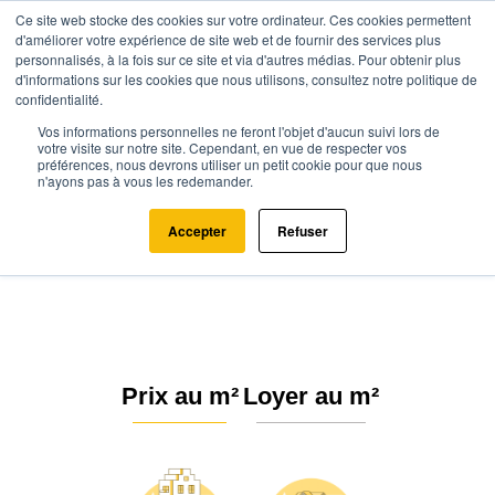
Ce site web stocke des cookies sur votre ordinateur. Ces cookies permettent
d'améliorer votre expérience de site web et de fournir des services plus
personnalisés, à la fois sur ce site et via d'autres médias. Pour obtenir plus
d'informations sur les cookies que nous utilisons, consultez notre politique de
confidentialité.
Vos informations personnelles ne feront l'objet d'aucun suivi lors de
Agence.immo
Prix immobilier
Pays de la Loire
Loire-Atlantique
votre visite sur notre site. Cependant, en vue de respecter vos
préférences, nous devrons utiliser un petit cookie pour que nous
Saint-Aignan-Grandlieu (44860)
n'ayons pas à vous les redemander.
Estimation immobilière à Saint-
Accepter
Refuser
Aignan-Grandlieu : Prix m² 2026
Prix au m²
Loyer au m²