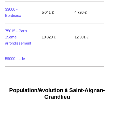
33000 -
5 041 €
4 720 €
Bordeaux
75015 -
Paris
15ème
10 820 €
12 301 €
arrondissement
59000 -
Lille
35000 -
Rennes
Population/évolution à Saint-Aignan-
75018 -
Paris
18ème
10 114 €
11 322 €
Grandlieu
arrondissement