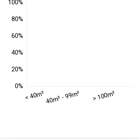
42000 -
Saint-
1 404 €
2 013 €
Étienne
75017 -
Paris
17ème
11 454 €
12 687 €
arrondissement
75016 -
Paris
16ème
12 145 €
15 155 €
arrondissement
83000 -
Toulon
3 018 €
4 284 €
38000 -
Grenoble
2 917 €
3 382 €