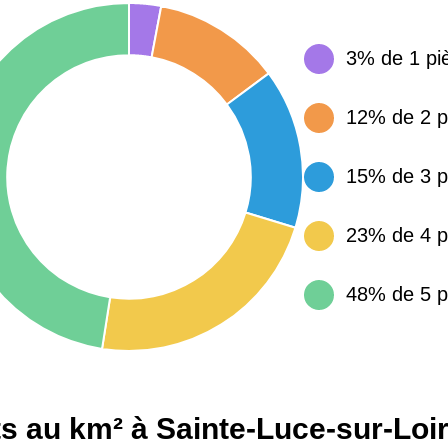
15 155 €
34 €
3% de 1 pi
12% de 2 p
4 284 €
14 €
15% de 3 p
3 382 €
14 €
23% de 4 p
48% de 5 p
s au km² à Sainte-Luce-sur-Loir