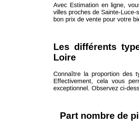
Avec Estimation en ligne, vou
villes proches de Sainte-Luce-
75019 -
Paris 19ème
bon prix de vente pour votre bi
9 231 €
arrondissement
51100 -
Reims
3 036 €
Les différents typ
Loire
75013 -
Paris 13ème
10 073 €
arrondissement
Connaître la proportion des t
Effectivement, cela vous pe
76600 -
Le Havre
2 455 €
exceptionnel. Observez ci-dess
42000 -
Saint-Étienne
1 404 €
Part nombre de pi
75017 -
Paris 17ème
11 454 €
arrondissement