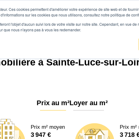
teur. Ces cookies permettent d'améliorer votre expérience de site web et de fournir 
Prix immobilier
Vendre avec Agen
 d'informations sur les cookies que nous utilisons, consultez notre politique de confi
eront l'objet d'aucun suivi lors de votre visite sur notre site. Cependant, en vue d
pour que nous n'ayons pas à vous les redemander.
mmo
Prix immobilier
Pays de la Loire
Loire-Atlantique
Sainte-Luce-sur-Lo
bilière à Sainte-Luce-sur-Loir
Prix au m²
Loyer au m²
Prix m² moyen
Prix m²
3 947 €
3 718 