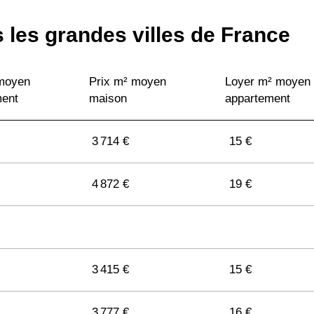
 les grandes villes de France
 moyen
Prix m² moyen
Loyer m² moyen
ment
maison
appartement
3 714 €
15 €
4 872 €
19 €
3 415 €
15 €
3 777 €
16 €