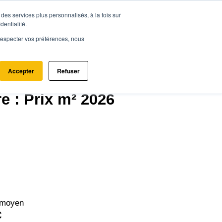
des services plus personnalisés, à la fois sur
ce.immo
Acheter - Louer
Estimer mon bien
dentialité.
e respecter vos préférences, nous
Accepter
Refuser
ire (44980)
e : Prix m² 2026
 moyen
€