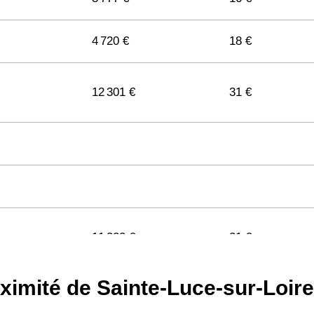
4 720 €
18 €
12 301 €
31 €
11 322 €
31 €
ximité de Sainte-Luce-sur-Loire
11 141 €
29 €