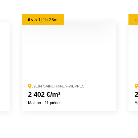
il y a
1j 1h 26m
i
59184 SAINGHIN-EN-WEPPES
2 402 €/m²
2
Maison
- 11 pièces
A