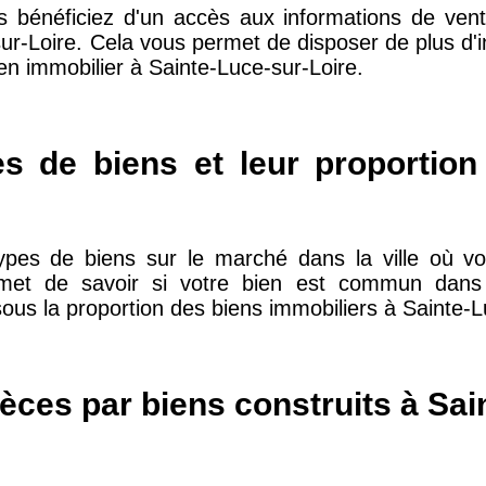
s bénéficiez d'un accès aux informations de vent
sur-Loire. Cela vous permet de disposer de plus d'i
en immobilier à Sainte-Luce-sur-Loire.
10 415 €
28 €
2 667 €
13 €
es de biens et leur proportion
11 085 €
30 €
ypes de biens sur le marché dans la ville où vo
rmet de savoir si votre bien est commun dans v
2 453 €
12 €
ous la proportion des biens immobiliers à Sainte-L
2 013 €
10 €
èces par biens construits à Sai
12 687 €
32 €