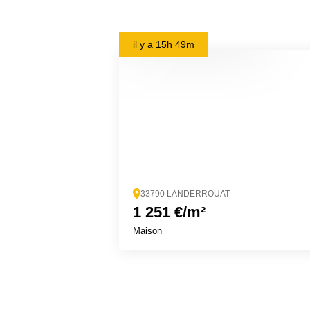
il y a
15h 49m
33790 LANDERROUAT
1 251 €/m²
Maison