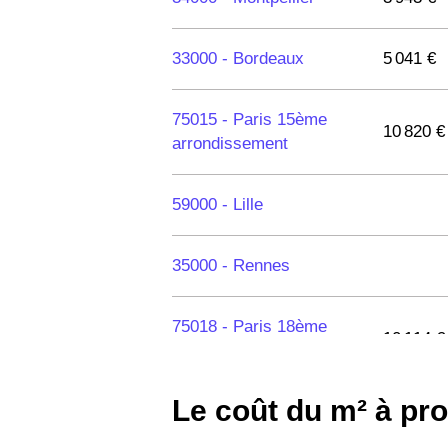
33000 -
Bordeaux
5 041 €
75015 -
Paris 15ème
10 820 €
arrondissement
59000 -
Lille
35000 -
Rennes
75018 -
Paris 18ème
10 114 €
arrondissement
Le coût du m² à pro
75020 -
Paris 20ème
9 623 €
arrondissement