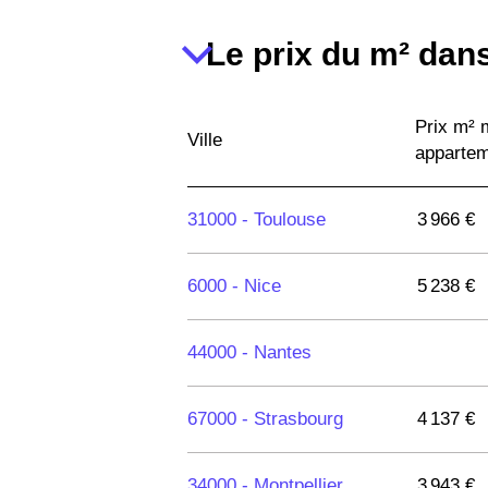
Le prix du m² dans
Prix m²
Ville
apparte
31000 -
Toulouse
3 966 €
6000 -
Nice
5 238 €
44000 -
Nantes
67000 -
Strasbourg
4 137 €
34000 -
Montpellier
3 943 €