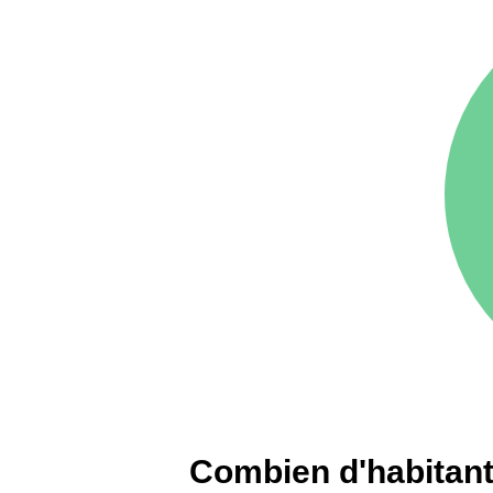
75016 -
Paris 16ème
12 145 €
arrondissement
83000 -
Toulon
3 018 €
38000 -
Grenoble
2 917 €
Combien d'habitant