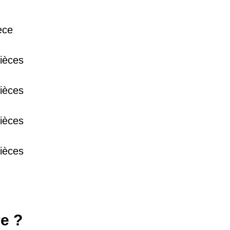
38 €
èce
ièces
15 €
ièces
13 €
ièces
ièces
e ?