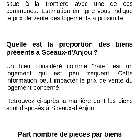
20ème
9 623 €
11 141 €
situe à la frontière avec une de ces
arrondissement
communes. Estimation en ligne vous indique
le prix de vente des logements à proximité :
75019 -
Paris
19ème
9 231 €
10 415 €
arrondissement
Quelle est la proportion des biens
présents à Sceaux-d'Anjou ?
51100 -
Reims
3 036 €
2 667 €
Un bien considéré comme "rare" est un
logement qui est peu fréquent. Cette
75013 -
information peut impacter le prix de vente du
Paris
logement concerné.
13ème
10 073 €
11 085 €
arrondissement
Retrouvez ci-après la manière dont les biens
sont disposés à Sceaux-d'Anjou :
76600 -
Le Havre
2 455 €
2 453 €
42000 -
Saint-
Part nombre de pièces par biens
1 404 €
2 013 €