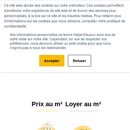
Ce site web stocke des cookies sur votre ordinateur. Ces cookies permettent
d'améliorer votre expérience de site web et de fournir des services plus
personnalisés, à la fois sur ce site et via d'autres médias. Pour obtenir plus
d'informations sur les cookies que nous utilisons, consultez notre politique de
confidentialité.
Vos informations personnelles ne feront l'objet d'aucun suivi lors de
Agence.immo
Prix immobilier
Pays de la Loire
Maine-et-Loire
votre visite sur notre site. Cependant, en vue de respecter vos
préférences, nous devrons utiliser un petit cookie pour que nous
Sceaux-d'Anjou (49330)
n'ayons pas à vous les redemander.
Estimation immobilière à Sceaux-
Accepter
Refuser
d'Anjou : Prix m² 2026
Prix au m²
Loyer au m²