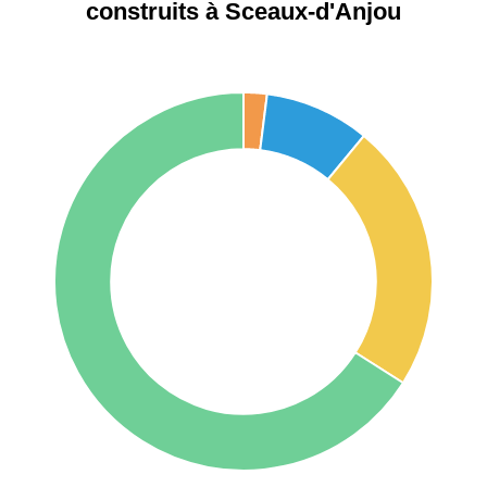
Étienne
construits à Sceaux-d'Anjou
75017 -
Paris
17ème
11 454 €
12 687 €
arrondissement
75016 -
Paris
16ème
12 145 €
15 155 €
arrondissement
83000 -
Toulon
3 018 €
4 284 €
38000 -
Grenoble
2 917 €
3 382 €