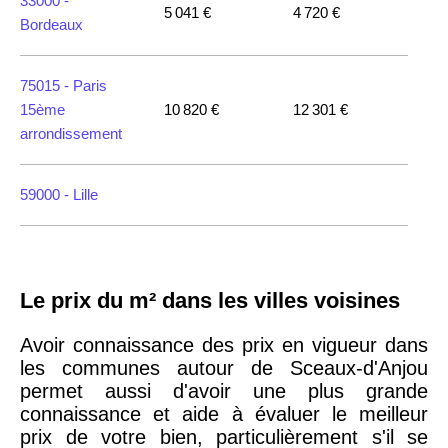
33000 -
5 041 €
4 720 €
Bordeaux
75015 -
Paris
15ème
10 820 €
12 301 €
arrondissement
59000 -
Lille
35000 -
Rennes
Le prix du m² dans les villes voisines
75018 -
Paris
18ème
10 114 €
11 322 €
Avoir connaissance des prix en vigueur dans
arrondissement
les communes autour de Sceaux-d'Anjou
permet aussi d'avoir une plus grande
connaissance et aide à évaluer le meilleur
75020 -
Paris
prix de votre bien, particulièrement s'il se