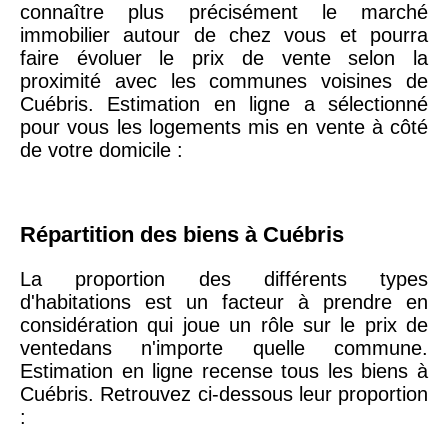
connaître plus précisément le marché
75020 -
Paris
immobilier autour de chez vous et pourra
20ème
9 623 €
11 141 €
faire évoluer le prix de vente selon la
arrondissement
proximité avec les communes voisines de
Cuébris. Estimation en ligne a sélectionné
pour vous les logements mis en vente à côté
75019 -
Paris
de votre domicile :
19ème
9 231 €
10 415 €
arrondissement
Répartition des biens à Cuébris
51100 -
Reims
3 036 €
2 667 €
La proportion des différents types
d'habitations est un facteur à prendre en
75013 -
Paris
considération qui joue un rôle sur le prix de
13ème
10 073 €
11 085 €
ventedans n'importe quelle commune.
arrondissement
Estimation en ligne recense tous les biens à
Cuébris. Retrouvez ci-dessous leur proportion
76600 -
Le Havre
2 455 €
2 453 €
: