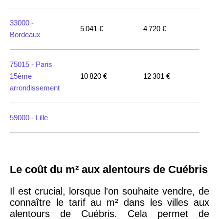
33000 -
5 041 €
4 720 €
Bordeaux
75015 -
Paris
15ème
10 820 €
12 301 €
arrondissement
59000 -
Lille
35000 -
Rennes
Le coût du m² aux alentours de Cuébris
75018 -
Paris
18ème
10 114 €
11 322 €
Il est crucial, lorsque l'on souhaite vendre, de
arrondissement
connaître le tarif au m² dans les villes aux
alentours de Cuébris. Cela permet de