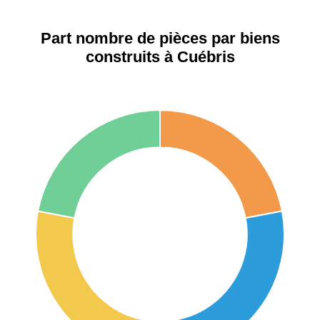
42000 -
Saint-
1 404 €
2 013 €
Étienne
Part nombre de pièces par biens
construits à Cuébris
75017 -
Paris
17ème
11 454 €
12 687 €
arrondissement
75016 -
Paris
16ème
12 145 €
15 155 €
arrondissement
83000 -
Toulon
3 018 €
4 284 €
38000 -
Grenoble
2 917 €
3 382 €