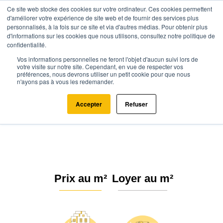
Ce site web stocke des cookies sur votre ordinateur. Ces cookies permettent
d'améliorer votre expérience de site web et de fournir des services plus
personnalisés, à la fois sur ce site et via d'autres médias. Pour obtenir plus
d'informations sur les cookies que nous utilisons, consultez notre politique de
confidentialité.
Vos informations personnelles ne feront l'objet d'aucun suivi lors de
Agence.immo
Prix immobilier
Provence-Alpes-Côte d'Azur
votre visite sur notre site. Cependant, en vue de respecter vos
préférences, nous devrons utiliser un petit cookie pour que nous
Alpes-Maritimes
Cuébris (06910)
n'ayons pas à vous les redemander.
Estimation immobilière à Cuébris
Accepter
Refuser
: Prix m² 2026
Prix au m²
Loyer au m²