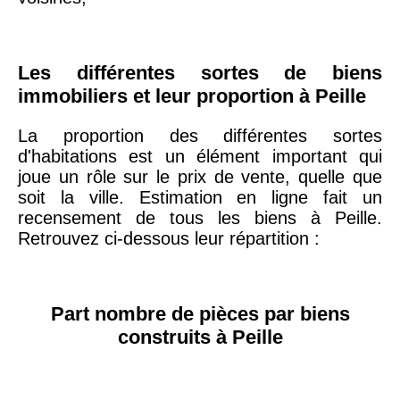
75019 -
Paris
19ème
9 231 €
10 415 €
Les différentes sortes de biens
arrondissement
immobiliers et leur proportion à Peille
La proportion des différentes sortes
51100 -
Reims
3 036 €
2 667 €
d'habitations est un élément important qui
joue un rôle sur le prix de vente, quelle que
75013 -
soit la ville. Estimation en ligne fait un
Paris
recensement de tous les biens à Peille.
13ème
10 073 €
11 085 €
Retrouvez ci-dessous leur répartition :
arrondissement
76600 -
Le Havre
2 455 €
2 453 €
Part nombre de pièces par biens
construits à Peille
42000 -
Saint-
1 404 €
2 013 €
Étienne