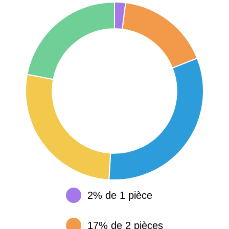
75017 -
Paris
17ème
11 454 €
12 687 €
arrondissement
75016 -
Paris
16ème
12 145 €
15 155 €
arrondissement
83000 -
Toulon
3 018 €
4 284 €
38000 -
Grenoble
2 917 €
3 382 €
2% de 1 pièce
17% de 2 pièces