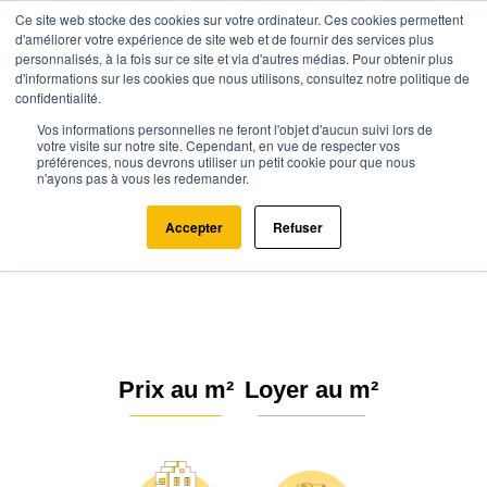
Ce site web stocke des cookies sur votre ordinateur. Ces cookies permettent
d'améliorer votre expérience de site web et de fournir des services plus
personnalisés, à la fois sur ce site et via d'autres médias. Pour obtenir plus
d'informations sur les cookies que nous utilisons, consultez notre politique de
confidentialité.
Vos informations personnelles ne feront l'objet d'aucun suivi lors de
Agence.immo
Prix immobilier
Provence-Alpes-Côte d'Azur
votre visite sur notre site. Cependant, en vue de respecter vos
préférences, nous devrons utiliser un petit cookie pour que nous
Alpes-Maritimes
Peille (06440)
n'ayons pas à vous les redemander.
Estimation immobilière à Peille :
Accepter
Refuser
Prix m² 2026
Prix au m²
Loyer au m²