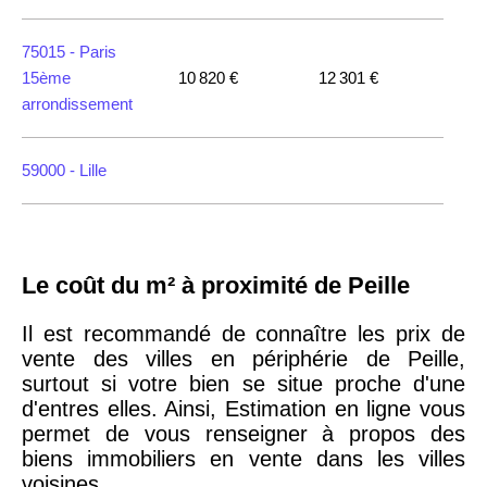
75015 -
Paris
15ème
10 820 €
12 301 €
arrondissement
59000 -
Lille
35000 -
Rennes
Le coût du m² à proximité de Peille
75018 -
Paris
18ème
10 114 €
11 322 €
Il est recommandé de connaître les prix de
arrondissement
vente des villes en périphérie de Peille,
surtout si votre bien se situe proche d'une
d'entres elles. Ainsi, Estimation en ligne vous
75020 -
Paris
permet de vous renseigner à propos des
20ème
9 623 €
11 141 €
biens immobiliers en vente dans les villes
arrondissement
voisines,