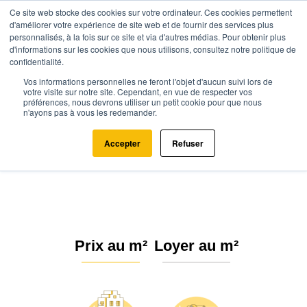
Ce site web stocke des cookies sur votre ordinateur. Ces cookies permettent
d'améliorer votre expérience de site web et de fournir des services plus
personnalisés, à la fois sur ce site et via d'autres médias. Pour obtenir plus
d'informations sur les cookies que nous utilisons, consultez notre politique de
confidentialité.
Vos informations personnelles ne feront l'objet d'aucun suivi lors de
Agence.immo
Prix immobilier
Provence-Alpes-Côte d'Azur
votre visite sur notre site. Cependant, en vue de respecter vos
préférences, nous devrons utiliser un petit cookie pour que nous
Alpes-Maritimes
Saint-Laurent-du-Var (06700)
n'ayons pas à vous les redemander.
Estimation immobilière à Saint-
Accepter
Refuser
Laurent-du-Var : Prix m² 2026
Prix au m²
Loyer au m²