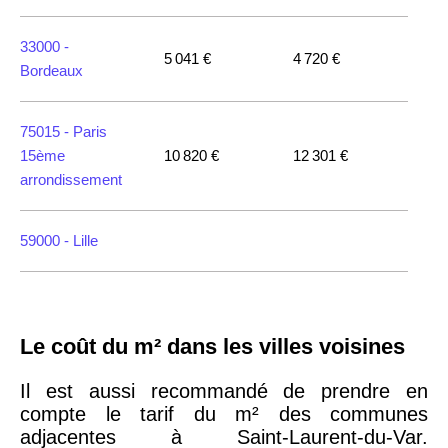
33000 -
5 041 €
4 720 €
Bordeaux
75015 -
Paris
15ème
10 820 €
12 301 €
arrondissement
59000 -
Lille
35000 -
Rennes
Le coût du m² dans les villes voisines
75018 -
Paris
18ème
10 114 €
11 322 €
Il est aussi recommandé de prendre en
arrondissement
compte le tarif du m² des communes
adjacentes à Saint-Laurent-du-Var.