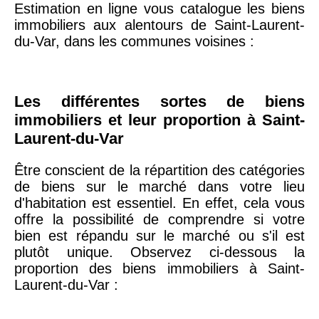
Estimation en ligne vous catalogue les biens
75020 -
Paris
immobiliers aux alentours de Saint-Laurent-
20ème
9 623 €
11 141 €
du-Var, dans les communes voisines :
arrondissement
75019 -
Paris
Les différentes sortes de biens
19ème
9 231 €
10 415 €
immobiliers et leur proportion à Saint-
arrondissement
Laurent-du-Var
Être conscient de la répartition des catégories
51100 -
Reims
3 036 €
2 667 €
de biens sur le marché dans votre lieu
d'habitation est essentiel. En effet, cela vous
75013 -
Paris
offre la possibilité de comprendre si votre
13ème
10 073 €
11 085 €
bien est répandu sur le marché ou s'il est
arrondissement
plutôt unique. Observez ci-dessous la
proportion des biens immobiliers à Saint-
Laurent-du-Var :
76600 -
Le Havre
2 455 €
2 453 €