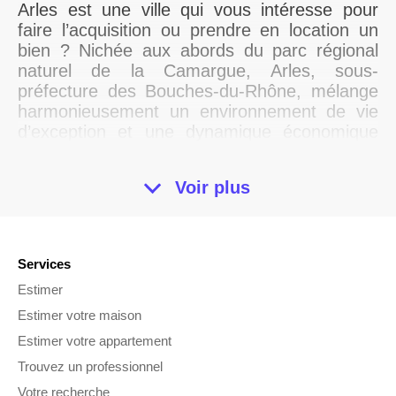
Arles est une ville qui vous intéresse pour
faire l’acquisition ou prendre en location un
bien ? Nichée aux abords du parc régional
naturel de la Camargue, Arles, sous-
préfecture des Bouches-du-Rhône, mélange
harmonieusement un environnement de vie
d’exception et une dynamique économique
attractive. Autant d’éléments qui font de cette
commune, une ville idéale pour s’épanouir et
Voir plus
mener une vie agréable. Alors faut-il habiter
ou investir dans cette ville ? Quels sont les
atouts d’Arles ? Que dire du prix de
l’immobilier à Arles ? Qu’en est-il du prix
Services
moyen au mètre carré ? Faisons le point.
Estimer
Qu’est-ce qui influe sur le
Estimer votre maison
Estimer votre appartement
prix de l’immobilier à Arles ?
Trouvez un professionnel
Votre recherche