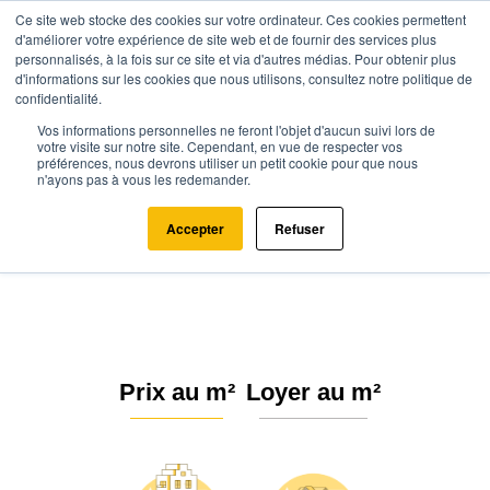
Ce site web stocke des cookies sur votre ordinateur. Ces cookies permettent
d'améliorer votre expérience de site web et de fournir des services plus
personnalisés, à la fois sur ce site et via d'autres médias. Pour obtenir plus
d'informations sur les cookies que nous utilisons, consultez notre politique de
confidentialité.
Vos informations personnelles ne feront l'objet d'aucun suivi lors de
Agence.immo
Prix immobilier
Provence-Alpes-Côte d'Azur
votre visite sur notre site. Cependant, en vue de respecter vos
préférences, nous devrons utiliser un petit cookie pour que nous
Bouches-du-Rhône
Arles (13280)
n'ayons pas à vous les redemander.
Estimation immobilière à Arles :
Accepter
Refuser
Prix m² 2026
Prix au m²
Loyer au m²