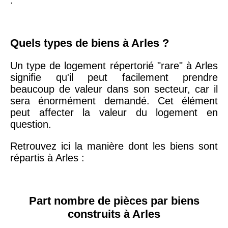
75019 -
Paris
19ème
9 231 €
10 415 €
Quels types de biens à Arles ?
arrondissement
Un type de logement répertorié "rare" à Arles
signifie qu'il peut facilement prendre
51100 -
Reims
3 036 €
2 667 €
beaucoup de valeur dans son secteur, car il
sera énormément demandé. Cet élément
75013 -
peut affecter la valeur du logement en
Paris
question.
13ème
10 073 €
11 085 €
arrondissement
Retrouvez ici la manière dont les biens sont
répartis à Arles :
76600 -
Le Havre
2 455 €
2 453 €
42000 -
Saint-
Part nombre de pièces par biens
1 404 €
2 013 €
Étienne
construits à Arles