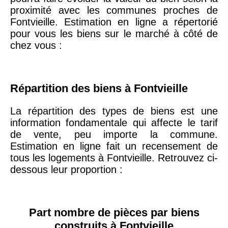
arrondissement
proximité avec les communes proches de
Fontvieille. Estimation en ligne a répertorié
pour vous les biens sur le marché à côté de
75019 -
Paris
chez vous :
19ème
9 231 €
10 415 €
arrondissement
Répartition des biens à Fontvieille
51100 -
Reims
3 036 €
2 667 €
La répartition des types de biens est une
information fondamentale qui affecte le tarif
75013 -
Paris
de vente, peu importe la commune.
13ème
10 073 €
11 085 €
Estimation en ligne fait un recensement de
arrondissement
tous les logements à Fontvieille. Retrouvez ci-
dessous leur proportion :
76600 -
Le Havre
2 455 €
2 453 €
42000 -
Saint-
Part nombre de pièces par biens
1 404 €
2 013 €
Étienne
construits à Fontvieille