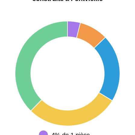
75017 -
Paris
17ème
11 454 €
12 687 €
arrondissement
75016 -
Paris
16ème
12 145 €
15 155 €
arrondissement
83000 -
Toulon
3 018 €
4 284 €
38000 -
Grenoble
2 917 €
3 382 €
4% de 1 pièce