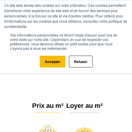
Ce site web stocke des cookies sur votre ordinateur. Ces cookies permettent
d'améliorer votre expérience de site web et de fournir des services plus
personnalisés, à la fois sur ce site et via d'autres médias. Pour obtenir plus
d'informations sur les cookies que nous utilisons, consultez notre politique de
confidentialité.
Vos informations personnelles ne feront l'objet d'aucun suivi lors de
Agence.immo
Prix immobilier
Provence-Alpes-Côte d'Azur
votre visite sur notre site. Cependant, en vue de respecter vos
préférences, nous devrons utiliser un petit cookie pour que nous
Bouches-du-Rhône
Fontvieille (13990)
n'ayons pas à vous les redemander.
Estimation immobilière à
Accepter
Refuser
Fontvieille : Prix m² 2026
Prix au m²
Loyer au m²