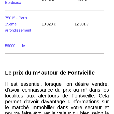
Bordeaux
75015 -
Paris
15ème
10 820 €
12 301 €
arrondissement
59000 -
Lille
35000 -
Rennes
Le prix du m² autour de Fontvieille
75018 -
Paris
18ème
10 114 €
11 322 €
Il est essentiel, lorsque l'on désire vendre,
arrondissement
d'avoir connaissance du prix au m² dans les
localités aux alentours de Fontvieille. Cela
permet d'avoir davantage d'informations sur
75020 -
Paris
le marché immobilier dans votre secteur et
20ème
9 623 €
11 141 €
pourra faire évoluer la valeur du bien selon la