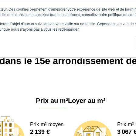
teur. Ces cookies permettent d'améliorer votre expérience de site web et de fournir 
Prix immobilier
Vendre avec Agen
 d'informations sur les cookies que nous utilisons, consultez notre politique de confi
eront l'objet d'aucun suivi lors de votre visite sur notre site. Cependant, en vue d
pour que nous n'ayons pas à vous les redemander.
mobilier
Provence-Alpes-Côte d'Azur
Bouches-du-Rhône
Marseille 15ème
dans le 15e arrondissement de 
Prix au m²
Loyer au m²
Prix m² moyen
Prix m²
2 139 €
3 067 