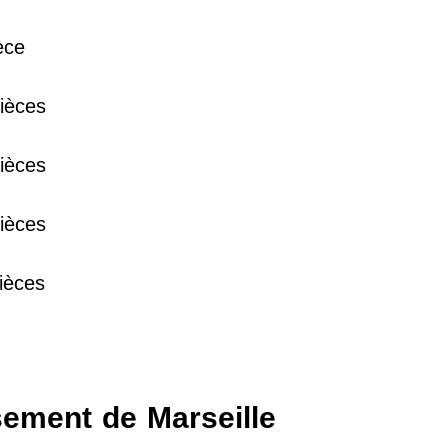
èce
38 €
ièces
15 €
ièces
13 €
ièces
ièces
sement de Marseille