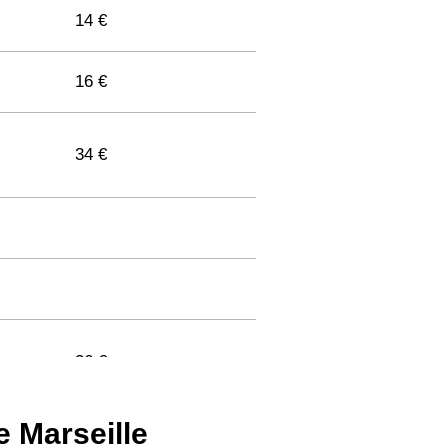
14 €
16 €
34 €
36 €
e Marseille
33 €