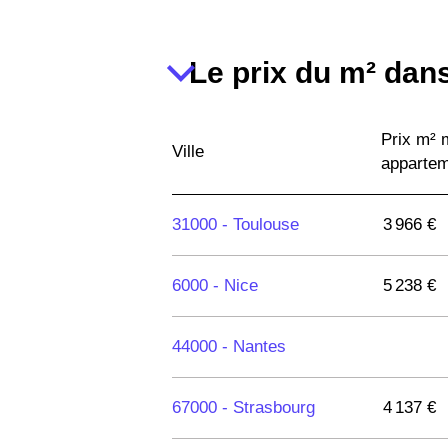
Le prix du m² dans
Prix m²
Ville
apparte
31000 -
Toulouse
3 966 €
6000 -
Nice
5 238 €
44000 -
Nantes
67000 -
Strasbourg
4 137 €