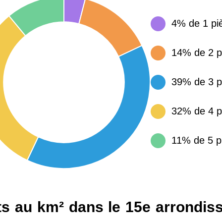
4% de 1 pi
15 155 €
34 €
14% de 2 p
4 284 €
14 €
39% de 3 p
3 382 €
14 €
32% de 4 p
11% de 5 p
s au km² dans le 15e arrondis