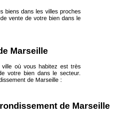
s biens dans les villes proches
 de vente de votre bien dans le
32 €
11 €
de Marseille
ville où vous habitez est très
34 €
de votre bien dans le secteur.
dissement de Marseille :
12 €
rrondissement de Marseille
10 €
37 €