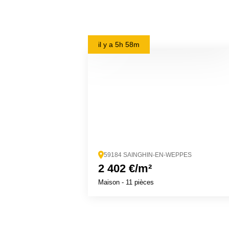
il y a
5h 58m
59184 SAINGHIN-EN-WEPPES
2 402 €/m²
Maison
- 11 pièces