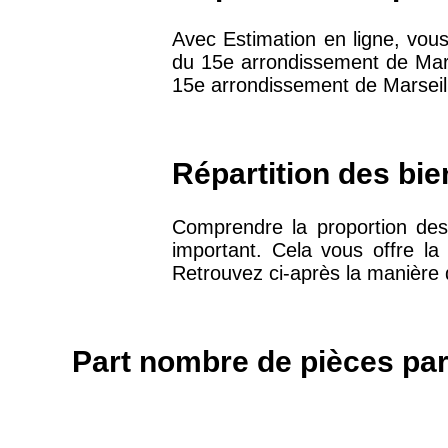
arrondissement
Avec Estimation en ligne, vous
du 15e arrondissement de Marse
75019 -
Paris 19ème
15e arrondissement de Marseil
9 231 €
arrondissement
51100 -
Reims
3 036 €
Répartition des bi
75013 -
Paris 13ème
Comprendre la proportion des 
10 073 €
arrondissement
important. Cela vous offre la
Retrouvez ci-après la manière 
76600 -
Le Havre
2 455 €
Part nombre de pièces par
42000 -
Saint-Étienne
1 404 €
75017 -
Paris 17ème
11 454 €