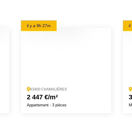
il y a
9h 27m
i
63400 CHAMALIÈRES
2 447 €/m²
3
Appartement
- 3 pièces
M