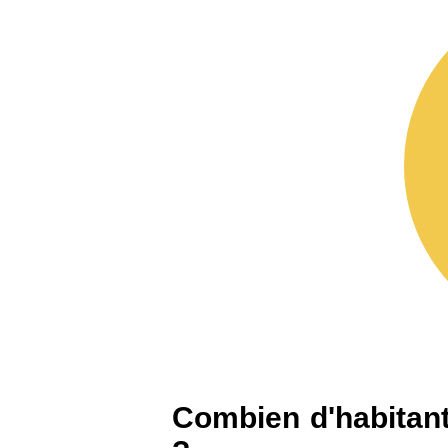
arrondissement
75016 -
Paris 16ème
12 145 €
arrondissement
83000 -
Toulon
3 018 €
38000 -
Grenoble
2 917 €
Combien d'habitant