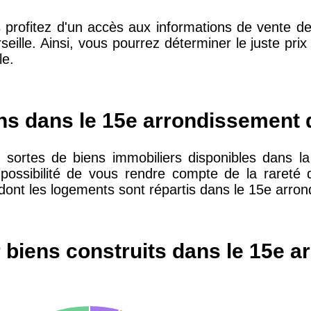
 profitez d'un accès aux informations de vente de
ille. Ainsi, vous pourrez déterminer le juste prix
le.
10 415 €
28 €
2 667 €
13 €
ens dans le 15e arrondissement 
sortes de biens immobiliers disponibles dans la 
11 085 €
30 €
 possibilité de vous rendre compte de la rareté 
dont les logements sont répartis dans le 15e arron
2 453 €
12 €
 biens construits dans le 15e a
2 013 €
10 €
12 687 €
32 €