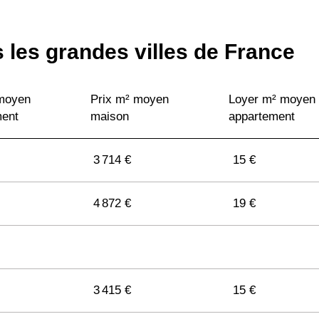
 les grandes villes de France
 moyen
Prix m² moyen
Loyer m² moyen
ment
maison
appartement
3 714 €
15 €
4 872 €
19 €
3 415 €
15 €