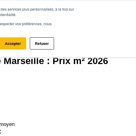
des services plus personnalisés, à la fois sur
ce.immo
Acheter - Louer
Estimer mon bien
dentialité.
e respecter vos préférences, nous
Accepter
Refuser
 arrondissement (13015)
Marseille : Prix m² 2026
 moyen
€