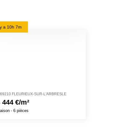
l y a
10h 7m
il y a
22h 31m
69210 FLEURIEUX-SUR-L'ARBRESLE
11200 CRUSCAD
 444 €/m²
2 503 €/m²
aison
- 6 pièces
Maison
- 4 pièces