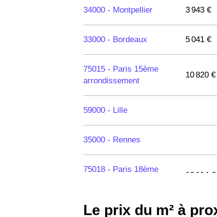
34000 -
Montpellier
3 943 €
33000 -
Bordeaux
5 041 €
75015 -
Paris 15ème
10 820 €
arrondissement
59000 -
Lille
35000 -
Rennes
75018 -
Paris 18ème
10 114 €
arrondissement
Le prix du m² à pr
75020 -
Paris 20ème
9 623 €