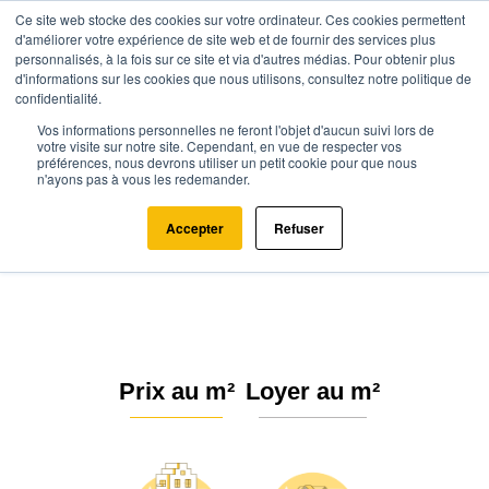
Ce site web stocke des cookies sur votre ordinateur. Ces cookies permettent
d'améliorer votre expérience de site web et de fournir des services plus
personnalisés, à la fois sur ce site et via d'autres médias. Pour obtenir plus
d'informations sur les cookies que nous utilisons, consultez notre politique de
confidentialité.
Vos informations personnelles ne feront l'objet d'aucun suivi lors de
Agence.immo
Prix immobilier
Provence-Alpes-Côte d'Azur
votre visite sur notre site. Cependant, en vue de respecter vos
préférences, nous devrons utiliser un petit cookie pour que nous
Hautes-Alpes
Saint-Crépin (05600)
n'ayons pas à vous les redemander.
Estimation immobilière à Saint-
Accepter
Refuser
Crépin : Prix m² 2026
Prix au m²
Loyer au m²