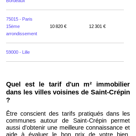
Bordeaux
75015 -
Paris
15ème
10 820 €
12 301 €
arrondissement
59000 -
Lille
35000 -
Rennes
Quel est le tarif d'un m² immobilier
75018 -
Paris
dans les villes voisines de Saint-Crépin
18ème
10 114 €
11 322 €
?
arrondissement
Être conscient des tarifs pratiqués dans les
communes autour de Saint-Crépin permet
75020 -
Paris
aussi d'obtenir une meilleure connaissance et
20ème
9 623 €
11 141 €
aide à évaluer le bon prix de votre bien,