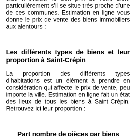
arrondissement
particulièrement s'il se situe très proche d'une
de ces communes. Estimation en ligne vous
donne le prix de vente des biens immobiliers
75019 -
Paris
aux alentours :
19ème
9 231 €
10 415 €
arrondissement
Les différents types de biens et leur
51100 -
Reims
3 036 €
2 667 €
proportion à Saint-Crépin
75013 -
Paris
La proportion des différents types
13ème
10 073 €
11 085 €
d'habitations est un élément à prendre en
arrondissement
considération qui affecte le prix de vente, peu
importe la ville. Estimation en ligne fait un état
des lieux de tous les biens à Saint-Crépin.
76600 -
Le Havre
2 455 €
2 453 €
Retrouvez ici leur proportion :
42000 -
Saint-
1 404 €
2 013 €
Étienne
Part nombre de pièces par biens