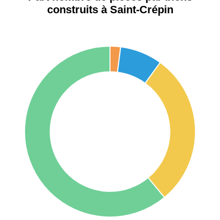
construits à Saint-Crépin
75017 -
Paris
17ème
11 454 €
12 687 €
arrondissement
75016 -
Paris
16ème
12 145 €
15 155 €
arrondissement
83000 -
Toulon
3 018 €
4 284 €
38000 -
Grenoble
2 917 €
3 382 €