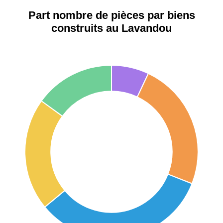
42000 -
Saint-
1 404 €
2 013 €
Étienne
Part nombre de pièces par biens
construits au Lavandou
75017 -
Paris
17ème
11 454 €
12 687 €
arrondissement
75016 -
Paris
16ème
12 145 €
15 155 €
arrondissement
83000 -
Toulon
3 018 €
4 284 €
38000 -
Grenoble
2 917 €
3 382 €