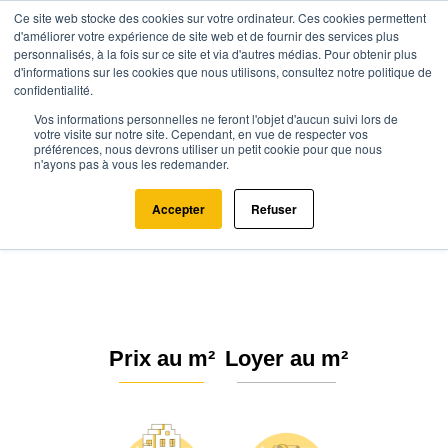
Ce site web stocke des cookies sur votre ordinateur. Ces cookies permettent
d'améliorer votre expérience de site web et de fournir des services plus
personnalisés, à la fois sur ce site et via d'autres médias. Pour obtenir plus
d'informations sur les cookies que nous utilisons, consultez notre politique de
confidentialité.
Vos informations personnelles ne feront l'objet d'aucun suivi lors de
Agence.immo
Prix immobilier
Provence-Alpes-Côte d'Azur
Var
votre visite sur notre site. Cependant, en vue de respecter vos
préférences, nous devrons utiliser un petit cookie pour que nous
Le Lavandou (83980)
n'ayons pas à vous les redemander.
Estimation immobilière au
Accepter
Refuser
Lavandou : Prix m² 2026
Prix au m²
Loyer au m²