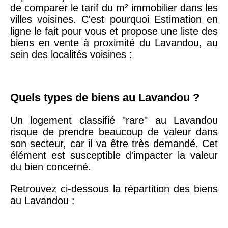
75020 -
Paris
de comparer le tarif du m² immobilier dans les
20ème
9 623 €
11 141 €
villes voisines. C'est pourquoi Estimation en
arrondissement
ligne le fait pour vous et propose une liste des
biens en vente à proximité du Lavandou, au
sein des localités voisines :
75019 -
Paris
19ème
9 231 €
10 415 €
arrondissement
Quels types de biens au Lavandou ?
51100 -
Reims
3 036 €
2 667 €
Un logement classifié "rare" au Lavandou
risque de prendre beaucoup de valeur dans
75013 -
son secteur, car il va être très demandé. Cet
Paris
élément est susceptible d'impacter la valeur
13ème
10 073 €
11 085 €
du bien concerné.
arrondissement
Retrouvez ci-dessous la répartition des biens
76600 -
Le Havre
2 455 €
2 453 €
au Lavandou :