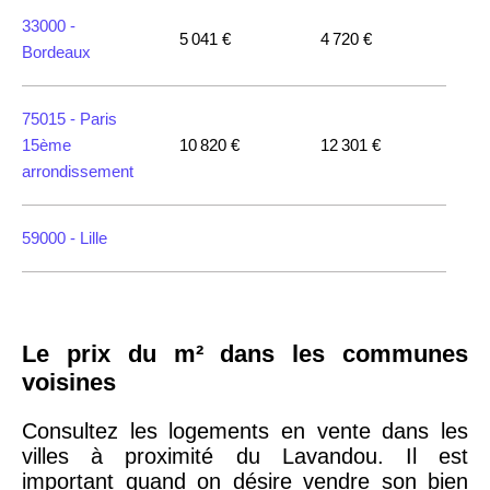
33000 -
5 041 €
4 720 €
Bordeaux
75015 -
Paris
15ème
10 820 €
12 301 €
arrondissement
59000 -
Lille
35000 -
Rennes
Le prix du m² dans les communes
75018 -
Paris
voisines
18ème
10 114 €
11 322 €
arrondissement
Consultez les logements en vente dans les
villes à proximité du Lavandou. Il est
important quand on désire vendre son bien