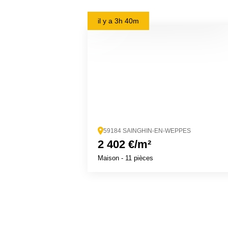
il y a
3h 40m
59184 SAINGHIN-EN-WEPPES
2 402 €/m²
Maison
- 11 pièces