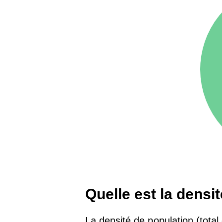
75016 -
Paris 16ème
12 145 €
arrondissement
83000 -
Toulon
3 018 €
38000 -
Grenoble
2 917 €
Quelle est la densi
La densité de population (total