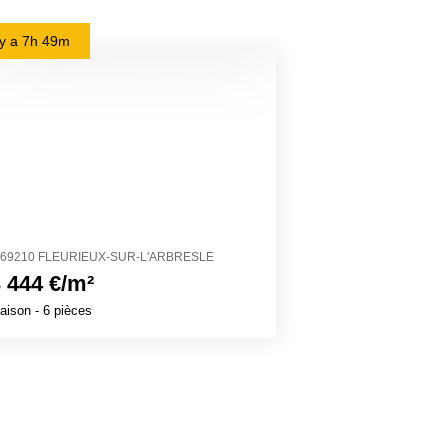
l y a
7h 49m
il y a
20h 13m
69210 FLEURIEUX-SUR-L'ARBRESLE
11200 CRUSCAD
 444 €/m²
2 503 €/m²
aison
- 6 pièces
Maison
- 4 pièces