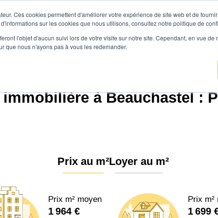
teur. Ces cookies permettent d'améliorer votre expérience de site web et de fournir 
Prix immobilier
Vendre avec Agen
 d'informations sur les cookies que nous utilisons, consultez notre politique de confi
eront l'objet d'aucun suivi lors de votre visite sur notre site. Cependant, en vue d
pour que nous n'ayons pas à vous les redemander.
ce.immo
Prix immobilier
Auvergne-Rhône-Alpes
Ardèche
Beauchastel (
 immobilière à Beauchastel : P
Prix au m²
Loyer au m²
Prix m² moyen
Prix m²
1 964 €
1 699 