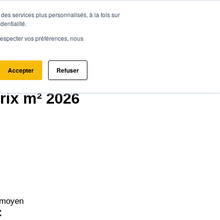
des services plus personnalisés, à la fois sur
ce.immo
Acheter - Louer
Estimer mon bien
dentialité.
e respecter vos préférences, nous
Accepter
Refuser
07800)
rix m² 2026
 moyen
€