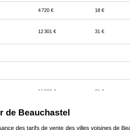
4 720 €
18 €
12 301 €
31 €
11 322 €
31 €
ur de Beauchastel
11 141 €
29 €
sance des tarifs de vente des villes voisines de Bea