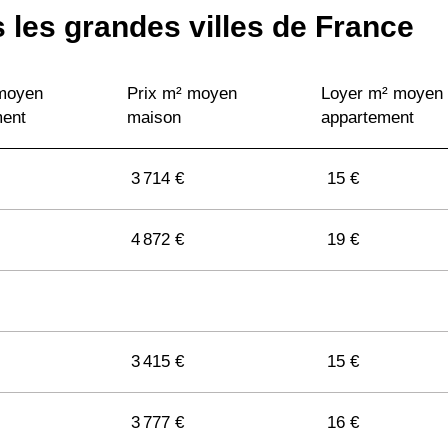
 les grandes villes de France
 moyen
Prix m² moyen
Loyer m² moyen
ment
maison
appartement
3 714 €
15 €
4 872 €
19 €
3 415 €
15 €
3 777 €
16 €