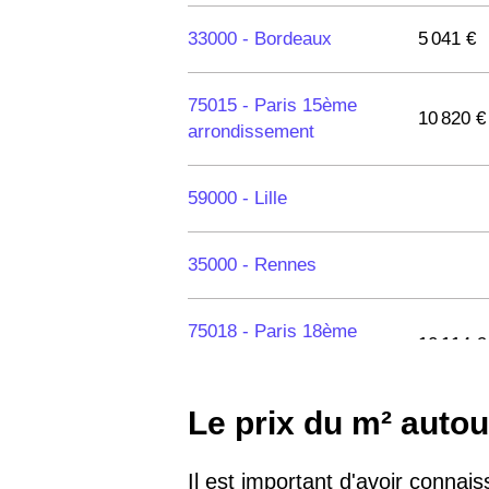
33000 -
Bordeaux
5 041 €
75015 -
Paris 15ème
10 820 €
arrondissement
59000 -
Lille
35000 -
Rennes
75018 -
Paris 18ème
10 114 €
arrondissement
Le prix du m² auto
75020 -
Paris 20ème
9 623 €
arrondissement
Il est important d'avoir connais