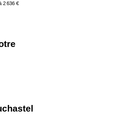
à 2 636 €
otre
uchastel