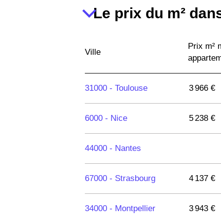
Le prix du m² dans
Prix m²
Ville
apparte
31000 -
Toulouse
3 966 €
6000 -
Nice
5 238 €
44000 -
Nantes
67000 -
Strasbourg
4 137 €
34000 -
Montpellier
3 943 €