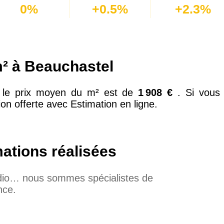
0%
+0.5%
+2.3%
² à Beauchastel
l, le prix moyen du m² est de
1 908 €
. Si vous
ion offerte avec Estimation en ligne.
mations réalisées
udio… nous sommes spécialistes de
nce.