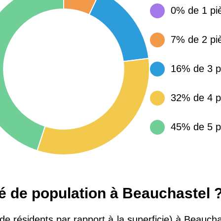
0% de 1 pi
15 155 €
34 €
7% de 2 pi
4 284 €
14 €
16% de 3 p
3 382 €
14 €
32% de 4 p
45% de 5 p
té de population à Beauchastel 
 de résidents par rapport à la superficie) à Beaucha