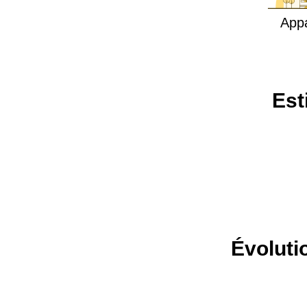
App
Est
Évoluti