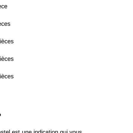
èce
38 €
èces
15 €
ièces
13 €
ièces
ièces
?
stel est une indication qui vous