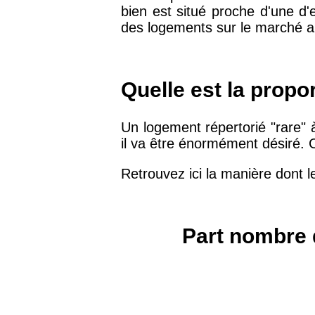
bien est situé proche d'une d'
75019 -
Paris 19ème
des logements sur le marché au
9 231 €
arrondissement
51100 -
Reims
3 036 €
Quelle est la propo
75013 -
Paris 13ème
Un logement répertorié "rare"
10 073 €
arrondissement
il va être énormément désiré. C
Retrouvez ici la manière dont l
76600 -
Le Havre
2 455 €
42000 -
Saint-Étienne
1 404 €
Part nombre 
75017 -
Paris 17ème
11 454 €
arrondissement