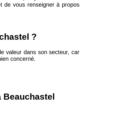
met de vous renseigner à propos
32 €
11 €
chastel ?
e valeur dans son secteur, car
34 €
 bien concerné.
12 €
10 €
à Beauchastel
37 €