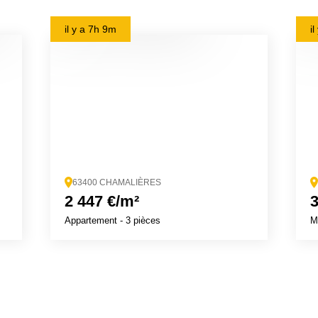
il y a
7h 9m
i
63400 CHAMALIÈRES
2 447 €/m²
3
Appartement
- 3 pièces
M