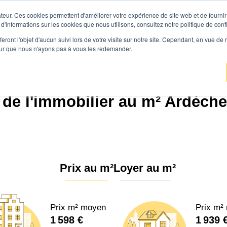
teur. Ces cookies permettent d'améliorer votre expérience de site web et de fournir 
Prix immobilier
Vendre avec Agen
 d'informations sur les cookies que nous utilisons, consultez notre politique de confi
eront l'objet d'aucun suivi lors de votre visite sur notre site. Cependant, en vue d
pour que nous n'ayons pas à vous les redemander.
Agence.immo
Prix immobilier
Auvergne-Rhône-Alpes
Ardèche (07)
 de l'immobilier au m² Ardèche
Prix au m²
Loyer au m²
Prix m² moyen
Prix m²
1 598 €
1 939 