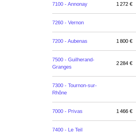
7100 -
Annonay
1 272 €
7260 -
Vernon
7200 -
Aubenas
1 800 €
7500 -
Guilherand-
2 284 €
Granges
7300 -
Tournon-sur-
Rhône
7000 -
Privas
1 466 €
7400 -
Le Teil