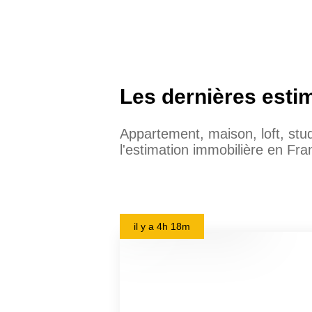
Les dernières esti
Appartement, maison, loft, st
l'estimation immobilière en Fra
il y a
4h 18m