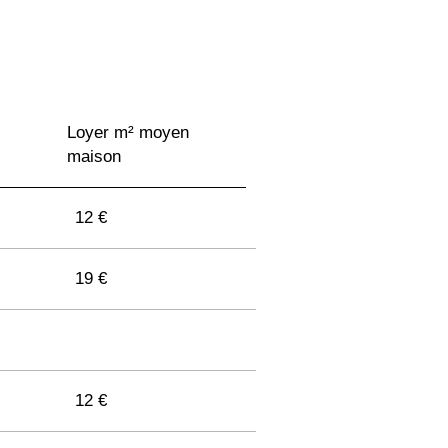
10 €
10 €
Loyer m² moyen
maison
10 €
12 €
10 €
19 €
10 €
12 €