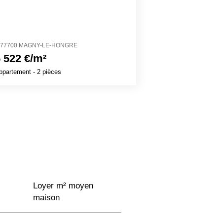
77700 MAGNY-LE-HONGRE
27700 VÉZILLON
 522 €/m²
1 320 €/m²
ppartement
- 2 pièces
Maison
- 8 pièces
Loyer m² moyen
maison