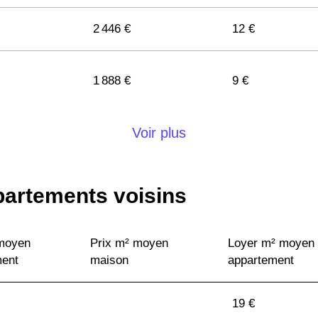
2 446 €
12 €
1 888 €
9 €
Voir plus
partements voisins
1 257 €
9 €
 moyen
Prix m² moyen
Loyer m² moyen
ment
maison
appartement
1 970 €
10 €
19 €