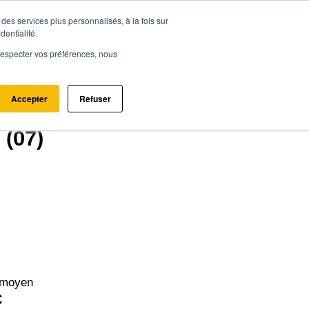
des services plus personnalisés, à la fois sur
ce.immo
Acheter - Louer
Estimer mon bien
dentialité.
e respecter vos préférences, nous
Accepter
Refuser
 (07)
 moyen
€