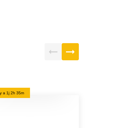
l y a
1j 2h 35m
il y a
1j 3h 58m