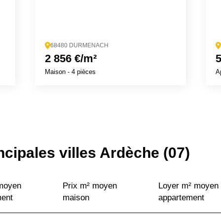
68480 DURMENACH
2 856 €/m²
5
Maison
- 4 pièces
A
ncipales villes Ardèche (07)
 moyen
Prix m² moyen
Loyer m² moyen
ment
maison
appartement