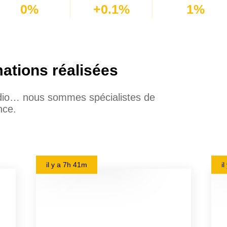
0%
+0.1%
1%
mations réalisées
udio… nous sommes spécialistes de
nce.
il y a
7h 41m
i