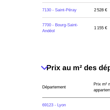
7130 -
Saint-Péray
2 528 €
7700 -
Bourg-Saint-
1 155 €
Andéol
7800 -
La Voulte-sur-
Rhône
Prix au m² des dé
7600 -
Vals-les-Bains
7160 -
Le Cheylard
1 187 €
Prix m²
Département
apparte
7430 -
Davézieux
1 964 €
69123 -
Lyon