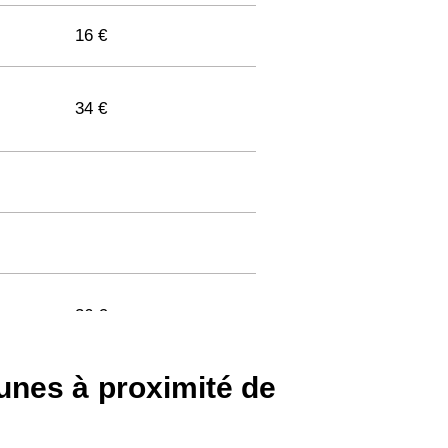
16 €
34 €
36 €
munes à proximité de
33 €