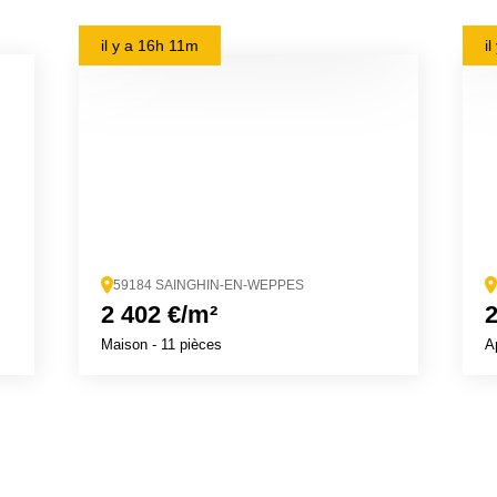
il y a
16h 11m
i
59184 SAINGHIN-EN-WEPPES
2 402 €/m²
2
Maison
- 11 pièces
A