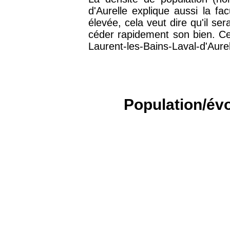
75016 -
Paris 16ème
d'Aurelle explique aussi la fa
12 145 €
arrondissement
élevée, cela veut dire qu'il s
céder rapidement son bien. Ce
Laurent-les-Bains-Laval-d'Aurel
83000 -
Toulon
3 018 €
38000 -
Grenoble
2 917 €
Population/évo