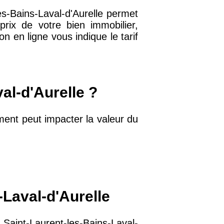
es-Bains-Laval-d'Aurelle permet
32 €
rix de votre bien immobilier,
n en ligne vous indique le tarif
11 €
al-d'Aurelle ?
34 €
ment peut impacter la valeur du
12 €
10 €
-Laval-d'Aurelle
37 €
aint-Laurent-les-Bains-Laval-