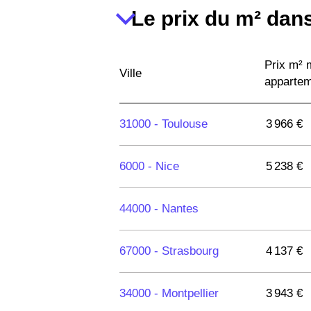
Le prix du m² dans
Prix m²
Ville
apparte
31000 -
Toulouse
3 966 €
6000 -
Nice
5 238 €
44000 -
Nantes
67000 -
Strasbourg
4 137 €
34000 -
Montpellier
3 943 €