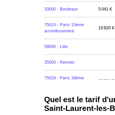
33000 -
Bordeaux
5 041 €
75015 -
Paris 15ème
10 820 €
arrondissement
59000 -
Lille
35000 -
Rennes
75018 -
Paris 18ème
10 114 €
arrondissement
Quel est le tarif d
75020 -
Paris 20ème
9 623 €
arrondissement
Saint-Laurent-les-B