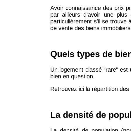
Avoir connaissance des prix pr
75019 -
Paris 19ème
9 231 €
par ailleurs d'avoir une plu
arrondissement
particulièrement s'il se trouve
de vente des biens immobiliers
51100 -
Reims
3 036 €
75013 -
Paris 13ème
Quels types de bien
10 073 €
arrondissement
Un logement classé "rare" est 
76600 -
Le Havre
2 455 €
bien en question.
Retrouvez ici la répartition des
42000 -
Saint-Étienne
1 404 €
75017 -
Paris 17ème
La densité de popul
11 454 €
arrondissement
La densité de population (no