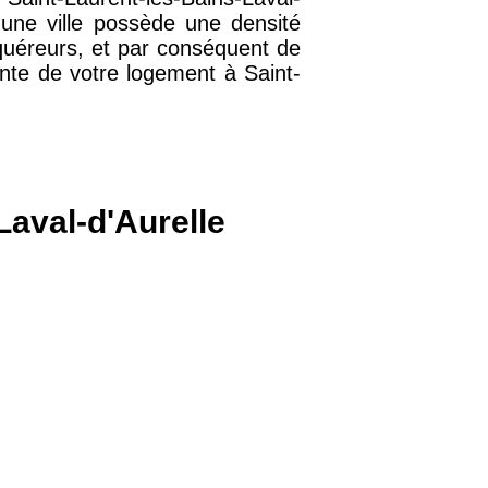
i une ville possède une densité
38 €
cquéreurs, et par conséquent de
nte de votre logement à Saint-
15 €
13 €
Laval-d'Aurelle