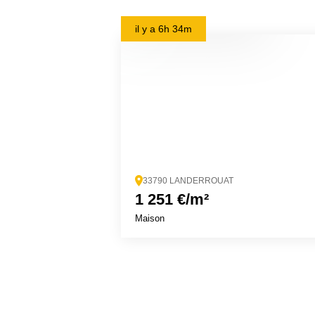
il y a
6h 34m
33790 LANDERROUAT
1 251 €/m²
Maison