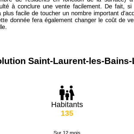
culté à conclure une vente facilement. De fait, s
15 155 €
34 €
era plus facile de toucher un nombre important d'a
tte donnée fera également changer le coût de ve
le.
4 284 €
14 €
3 382 €
14 €
lution Saint-Laurent-les-Bains-
Habitants
135
Sur 12 mois