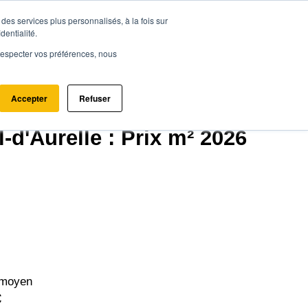
des services plus personnalisés, à la fois sur
ce.immo
Acheter - Louer
Estimer mon bien
dentialité.
e respecter vos préférences, nous
Accepter
Refuser
al-d'Aurelle (07590)
-d'Aurelle : Prix m² 2026
 moyen
€