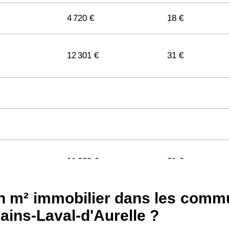
4 720 €
18 €
12 301 €
31 €
11 322 €
31 €
'un m² immobilier dans les com
11 141 €
29 €
ains-Laval-d'Aurelle ?