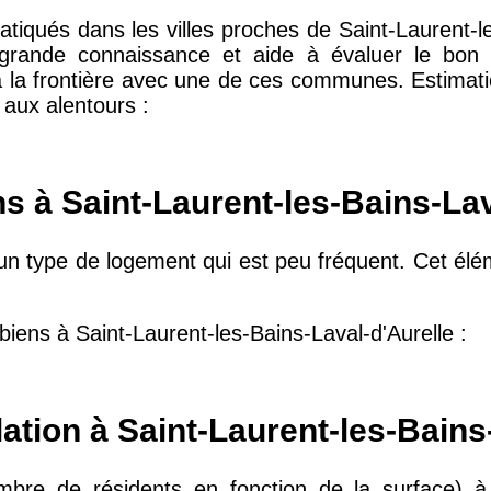
atiqués dans les villes proches de Saint-Laurent-l
10 415 €
28 €
s grande connaissance et aide à évaluer le bon p
 à la frontière avec une de ces communes. Estimatio
 aux alentours :
2 667 €
13 €
s à Saint-Laurent-les-Bains-Lav
11 085 €
30 €
un type de logement qui est peu fréquent. Cet élé
2 453 €
12 €
 biens à Saint-Laurent-les-Bains-Laval-d'Aurelle :
2 013 €
10 €
ation à Saint-Laurent-les-Bains
12 687 €
32 €
mbre de résidents en fonction de la surface) à S