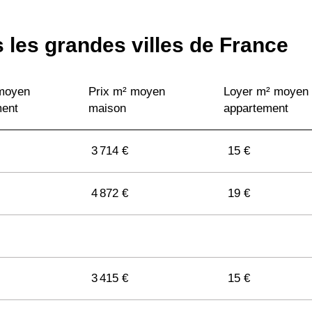
 les grandes villes de France
 moyen
Prix m² moyen
Loyer m² moyen
ment
maison
appartement
3 714 €
15 €
4 872 €
19 €
3 415 €
15 €