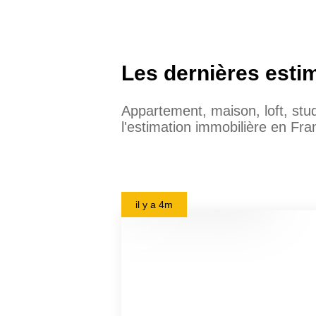
Les dernières esti
Appartement, maison, loft, st
l'estimation immobilière en Fra
il y a
4m