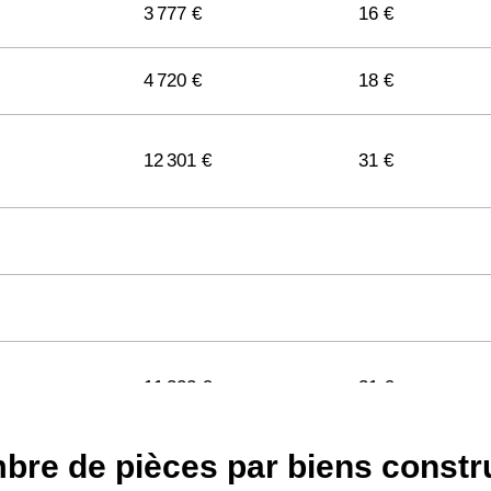
3 777 €
16 €
4 720 €
18 €
12 301 €
31 €
11 322 €
31 €
bre de pièces par biens constr
11 141 €
29 €