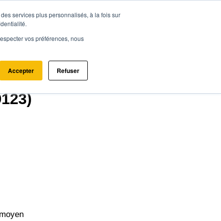
des services plus personnalisés, à la fois sur
ce.immo
Acheter - Louer
Estimer mon bien
dentialité.
e respecter vos préférences, nous
Accepter
Refuser
9123)
 moyen