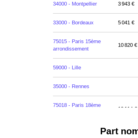
34000 -
Montpellier
3 943 €
33000 -
Bordeaux
5 041 €
75015 -
Paris 15ème
10 820 €
arrondissement
59000 -
Lille
35000 -
Rennes
75018 -
Paris 18ème
10 114 €
arrondissement
Part nom
75020 -
Paris 20ème
9 623 €