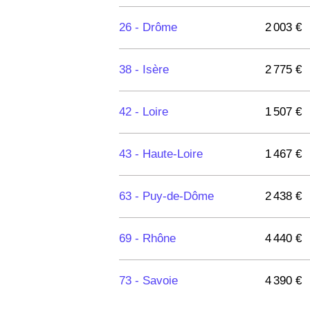
26 -
Drôme
2 003 €
38 -
Isère
2 775 €
42 -
Loire
1 507 €
43 -
Haute-Loire
1 467 €
63 -
Puy-de-Dôme
2 438 €
69 -
Rhône
4 440 €
73 -
Savoie
4 390 €