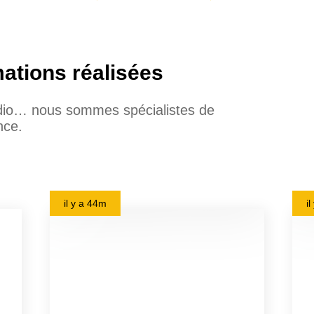
mations réalisées
udio… nous sommes spécialistes de
nce.
il y a
44m
i