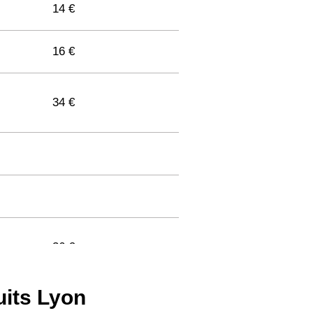
14 €
16 €
34 €
36 €
uits Lyon
33 €