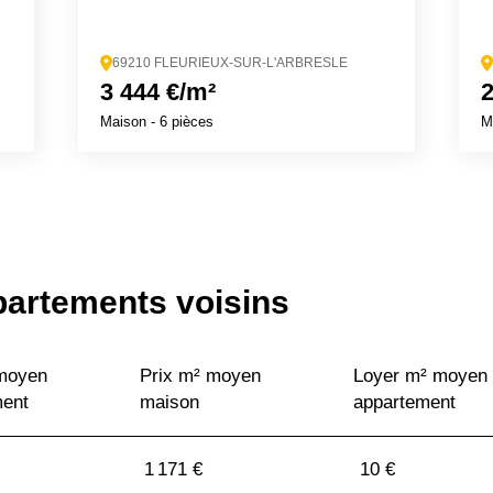
69210 FLEURIEUX-SUR-L'ARBRESLE
3 444 €/m²
2
Maison
- 6 pièces
M
partements voisins
 moyen
Prix m² moyen
Loyer m² moyen
ment
maison
appartement
1 171 €
10 €