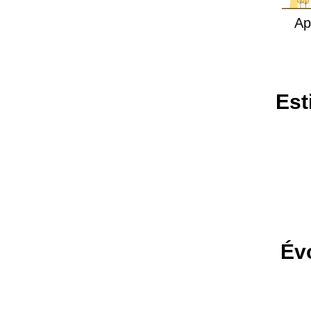
Ap
Est
Évo