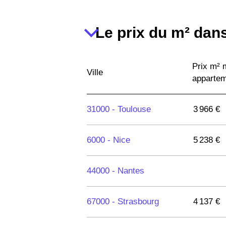
Le prix du m² dans
Prix m²
Ville
apparte
31000 -
Toulouse
3 966 €
6000 -
Nice
5 238 €
44000 -
Nantes
67000 -
Strasbourg
4 137 €