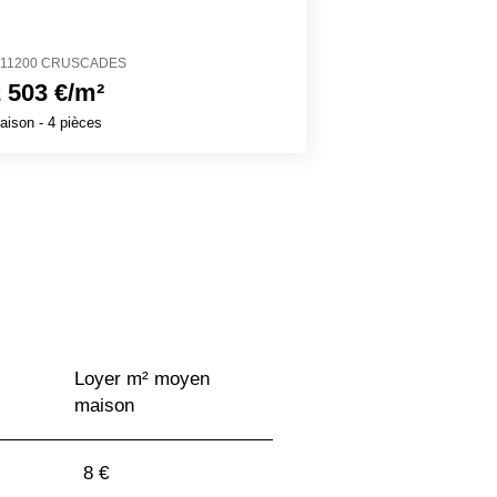
11200 CRUSCADES
68480 DURMEN
 503 €/m²
2 856 €/m²
aison
- 4 pièces
Maison
- 4 pièces
Loyer m² moyen
maison
8 €