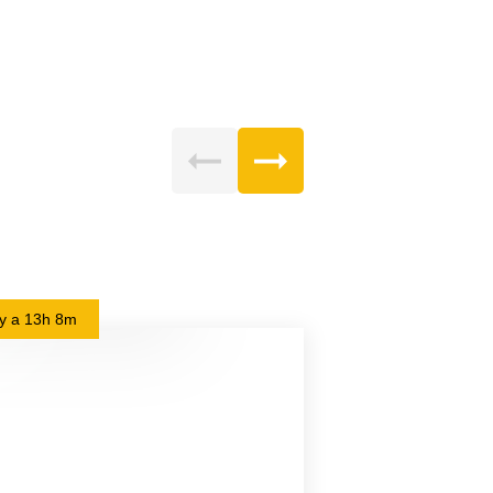
l y a
13h 8m
il y a
16h 31m