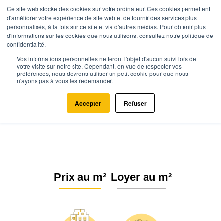
Ce site web stocke des cookies sur votre ordinateur. Ces cookies permettent
d'améliorer votre expérience de site web et de fournir des services plus
personnalisés, à la fois sur ce site et via d'autres médias. Pour obtenir plus
d'informations sur les cookies que nous utilisons, consultez notre politique de
confidentialité.
Vos informations personnelles ne feront l'objet d'aucun suivi lors de
Agence.immo
Prix immobilier
Auvergne-Rhône-Alpes
votre visite sur notre site. Cependant, en vue de respecter vos
préférences, nous devrons utiliser un petit cookie pour que nous
Puy-de-Dôme (63)
n'ayons pas à vous les redemander.
Prix de l'immobilier au m² Puy-de-
Accepter
Refuser
Dôme (63)
Prix au m²
Loyer au m²