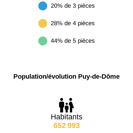
1 404 €
2 013 €
20% de 3 pièces
Étienne
63720 -
Ennezat
2 028 €
2 252 €
28% de 4 pièces
75017 -
Paris
63730 -
17ème
11 454 €
12 687 €
Mirefleurs
arrondissement
44% de 5 pièces
75016 -
Paris
16ème
12 145 €
15 155 €
arrondissement
Population/évolution Puy-de-Dôme
83000 -
Toulon
3 018 €
4 284 €
38000 -
Grenoble
2 917 €
3 382 €
Habitants
652 993