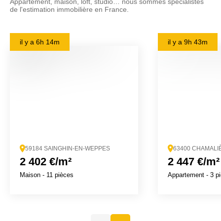
Appartement, maison, loft, studio… nous sommes spécialistes
de l'estimation immobilière en France.
il y a
6h 14m
il y a
9h 43m
59184 SAINGHIN-EN-WEPPES
63400 CHAMALI
2 402 €/m²
2 447 €/m²
Maison
- 11 pièces
Appartement
- 3 p