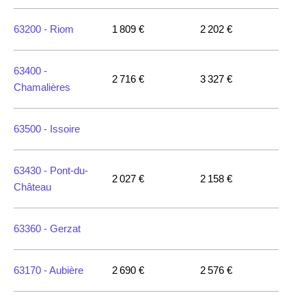
63200 -
Riom
1 809 €
2 202 €
63400 -
2 716 €
3 327 €
Chamalières
63500 -
Issoire
63430 -
Pont-du-
2 027 €
2 158 €
Château
63360 -
Gerzat
63170 -
Aubière
2 690 €
2 576 €