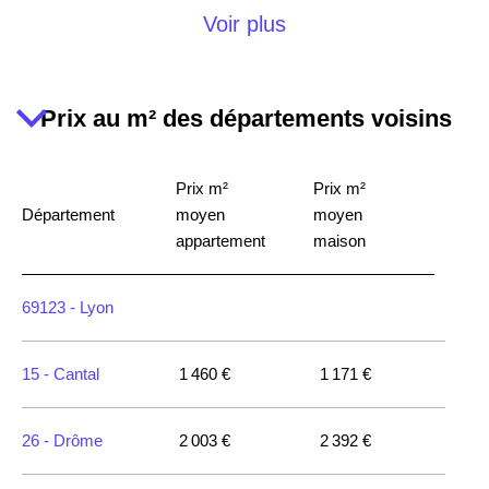
63370 -
Lempdes
Voir plus
63540 -
2 192 €
2 333 €
Romagnat
Prix au m² des départements voisins
63118 -
Cébazat
2 180 €
2 349 €
Prix m²
Prix m²
Département
moyen
moyen
63600 -
Ambert
1 018 €
1 173 €
appartement
maison
63140 -
Châtel-
69123 -
Lyon
2 023 €
2 201 €
Guyon
15 -
Cantal
1 460 €
1 171 €
63122 -
Ceyrat
2 839 €
2 699 €
26 -
Drôme
2 003 €
2 392 €
63190 -
Lezoux