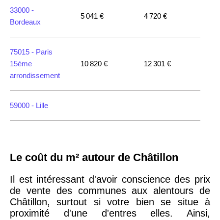
33000 -
5 041 €
4 720 €
Bordeaux
75015 -
Paris
15ème
10 820 €
12 301 €
arrondissement
59000 -
Lille
35000 -
Rennes
Le coût du m² autour de Châtillon
75018 -
Paris
18ème
10 114 €
11 322 €
Il est intéressant d'avoir conscience des prix
arrondissement
de vente des communes aux alentours de
Châtillon, surtout si votre bien se situe à
proximité d'une d'entres elles. Ainsi,
75020 -
Paris