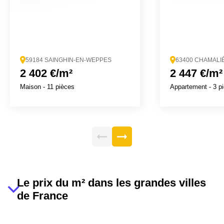
59184 SAINGHIN-EN-WEPPES
63400 CHAMALI
2 402 €/m²
2 447 €/m²
Maison
- 11 pièces
Appartement
- 3 p
Le prix du m² dans les grandes villes
de France