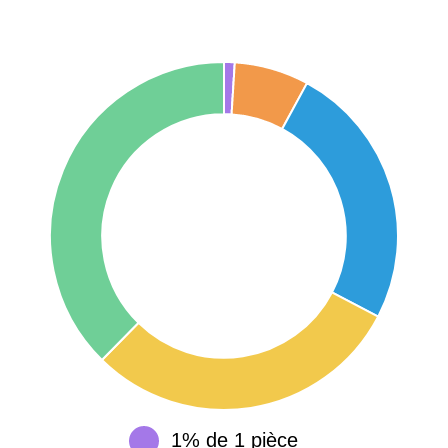
1 404 €
2 013 €
Étienne
75017 -
Paris
17ème
11 454 €
12 687 €
arrondissement
75016 -
Paris
16ème
12 145 €
15 155 €
arrondissement
83000 -
Toulon
3 018 €
4 284 €
38000 -
Grenoble
2 917 €
3 382 €
1% de 1 pièce