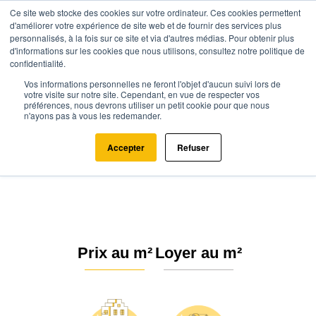
Ce site web stocke des cookies sur votre ordinateur. Ces cookies permettent
d'améliorer votre expérience de site web et de fournir des services plus
personnalisés, à la fois sur ce site et via d'autres médias. Pour obtenir plus
d'informations sur les cookies que nous utilisons, consultez notre politique de
confidentialité.
Vos informations personnelles ne feront l'objet d'aucun suivi lors de
Agence.immo
Prix immobilier
Bourgogne-Franche-Comté
Jura
votre visite sur notre site. Cependant, en vue de respecter vos
préférences, nous devrons utiliser un petit cookie pour que nous
Châtillon (39130)
n'ayons pas à vous les redemander.
Estimation immobilière à Châtillon
Accepter
Refuser
: Prix m² 2026
Prix au m²
Loyer au m²