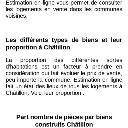
Estimation en ligne vous permet de consulter
20ème
9 623 €
11 141 €
les logements en vente dans les communes
arrondissement
voisines,
75019 -
Paris
19ème
9 231 €
10 415 €
Les différents types de biens et leur
arrondissement
proportion à Châtillon
La proportion des différentes sortes
51100 -
Reims
3 036 €
2 667 €
d'habitations est un facteur à prendre en
considération qui fait évoluer le prix de vente,
75013 -
peu importe la commune. Estimation en ligne
Paris
fait un état des lieux de tous les logements à
13ème
10 073 €
11 085 €
Châtillon. Voici leur proportion :
arrondissement
76600 -
Le Havre
2 455 €
2 453 €
Part nombre de pièces par biens
construits Châtillon
42000 -
Saint-