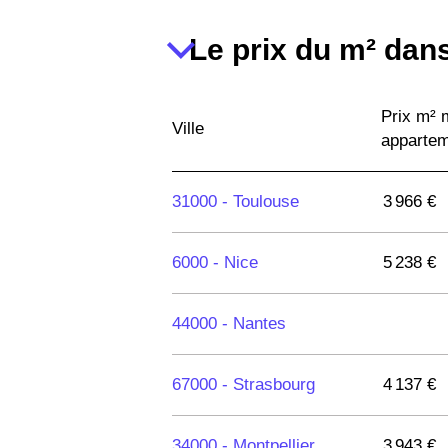
Le prix du m² dans
Prix m²
Ville
apparte
31000 -
Toulouse
3 966 €
6000 -
Nice
5 238 €
44000 -
Nantes
67000 -
Strasbourg
4 137 €
34000 -
Montpellier
3 943 €