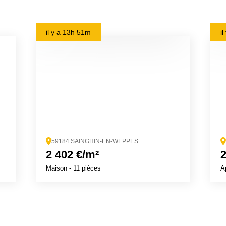
il y a
13h 51m
i
59184 SAINGHIN-EN-WEPPES
2 402 €/m²
2
Maison
- 11 pièces
A