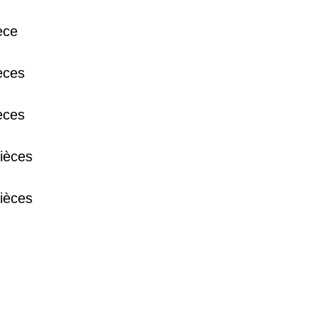
èce
38 €
èces
15 €
èces
13 €
ièces
ièces