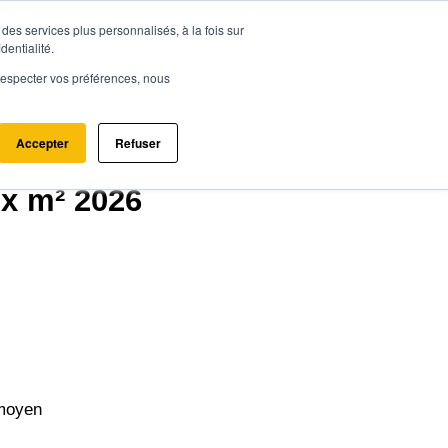
des services plus personnalisés, à la fois sur
ce.immo
Acheter - Louer
Estimer mon bien
dentialité.
e respecter vos préférences, nous
Accepter
Refuser
9130)
ix m² 2026
moyen