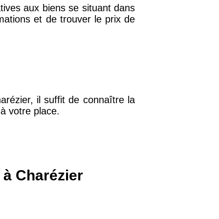
ives aux biens se situant dans
mations et de trouver le prix de
32 €
11 €
ézier, il suffit de connaître la
34 €
t à votre place.
12 €
10 €
 à Charézier
37 €