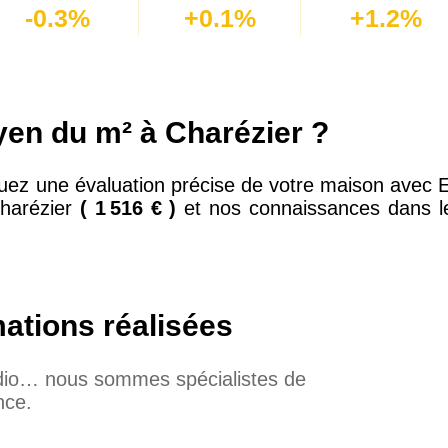
-0.3%
+0.1%
+1.2%
yen du m² à Charézier ?
ez une évaluation précise de votre maison avec E
Charézier
( 1 516 € )
et nos connaissances dans le
mations réalisées
udio… nous sommes spécialistes de
nce.