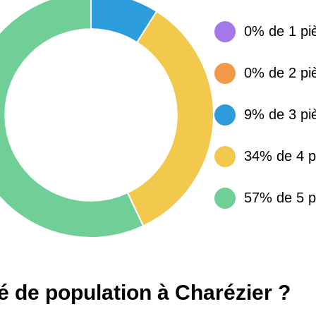
0% de 1 pi
15 155 €
34 €
0% de 2 pi
4 284 €
14 €
9% de 3 pi
3 382 €
14 €
34% de 4 p
57% de 5 p
té de population à Charézier ?