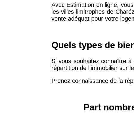
Avec Estimation en ligne, vou
les villes limitrophes de Charé
75019 -
Paris 19ème
vente adéquat pour votre loge
9 231 €
arrondissement
51100 -
Reims
3 036 €
Quels types de bie
75013 -
Paris 13ème
Si vous souhaitez connaître à q
10 073 €
arrondissement
répartition de l'immobilier sur le
Prenez connaissance de la répa
76600 -
Le Havre
2 455 €
42000 -
Saint-Étienne
1 404 €
Part nombre
75017 -
Paris 17ème
11 454 €
arrondissement