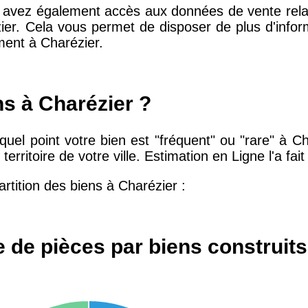
s avez également accès aux données de vente relat
zier. Cela vous permet de disposer de plus d'infor
ment à Charézier.
10 415 €
28 €
2 667 €
13 €
ns à Charézier ?
uel point votre bien est "fréquent" ou "rare" à Char
11 085 €
30 €
 territoire de votre ville. Estimation en Ligne l'a fai
rtition des biens à Charézier :
2 453 €
12 €
2 013 €
10 €
 de pièces par biens construits
12 687 €
32 €