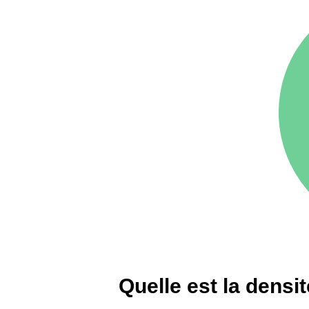
75016 -
Paris 16ème
12 145 €
arrondissement
83000 -
Toulon
3 018 €
38000 -
Grenoble
2 917 €
Quelle est la densi