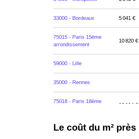
33000 -
Bordeaux
5 041 €
75015 -
Paris 15ème
10 820 €
arrondissement
59000 -
Lille
35000 -
Rennes
75018 -
Paris 18ème
10 114 €
arrondissement
Le coût du m² près
75020 -
Paris 20ème
9 623 €
arrondissement