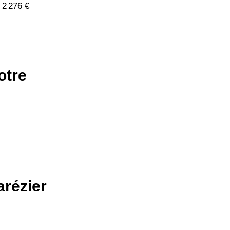
 2 276 €
otre
arézier