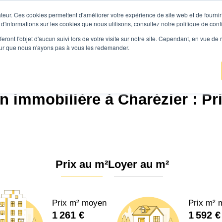
teur. Ces cookies permettent d'améliorer votre expérience de site web et de fournir 
Prix immobilier
Vendre avec Agen
 d'informations sur les cookies que nous utilisons, consultez notre politique de confi
eront l'objet d'aucun suivi lors de votre visite sur notre site. Cependant, en vue d
pour que nous n'ayons pas à vous les redemander.
nce.immo
Prix immobilier
Bourgogne-Franche-Comté
Jura
Charézier (3
n immobilière à Charézier : Pr
Prix au m²
Loyer au m²
Prix m² moyen
Prix m² 
1 261 €
1 592 €