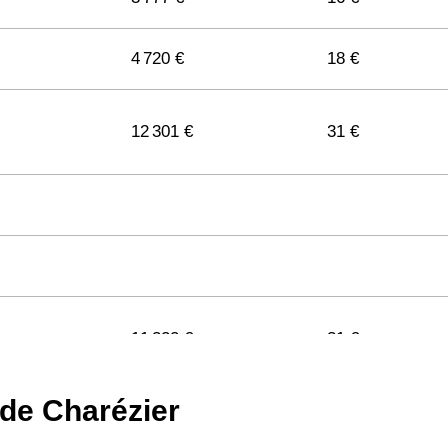
4 720 €
18 €
12 301 €
31 €
11 322 €
31 €
 de Charézier
11 141 €
29 €