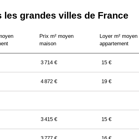
 les grandes villes de France
 moyen
Prix m² moyen
Loyer m² moyen
ment
maison
appartement
3 714 €
15 €
4 872 €
19 €
3 415 €
15 €
3 777 €
16 €