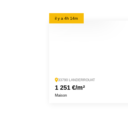
il y a
4h 14m
33790 LANDERROUAT
1 251 €/m²
Maison