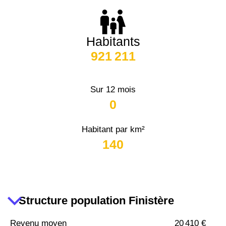
29800 -
Saint-
Divy
38000 -
Grenoble
2 917 €
3 382 €
Habitants
921 211
29460 -
Irvillac
2 301 €
1 880 €
Sur 12 mois
0
Habitant par km²
140
Structure population Finistère
Revenu moyen
20 410 €