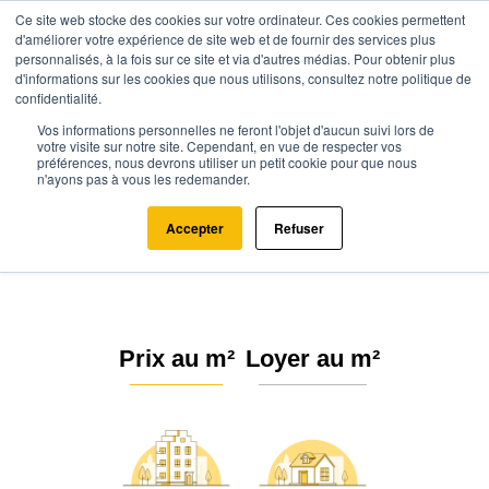
Ce site web stocke des cookies sur votre ordinateur. Ces cookies permettent
d'améliorer votre expérience de site web et de fournir des services plus
personnalisés, à la fois sur ce site et via d'autres médias. Pour obtenir plus
d'informations sur les cookies que nous utilisons, consultez notre politique de
confidentialité.
Vos informations personnelles ne feront l'objet d'aucun suivi lors de
Agence.immo
Prix immobilier
Bretagne
Finistère (29)
votre visite sur notre site. Cependant, en vue de respecter vos
préférences, nous devrons utiliser un petit cookie pour que nous
n'ayons pas à vous les redemander.
Prix de l'immobilier au m²
Finistère (29)
Accepter
Refuser
Prix au m²
Loyer au m²