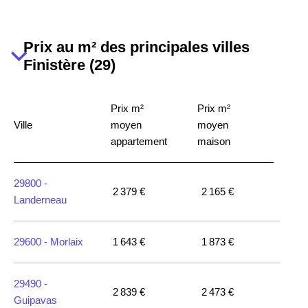
Prix au m² des principales villes
Finistère (29)
Prix m²
Prix m²
Ville
moyen
moyen
appartement
maison
29800 -
2 379 €
2 165 €
Landerneau
29600 -
Morlaix
1 643 €
1 873 €
29490 -
2 839 €
2 473 €
Guipavas