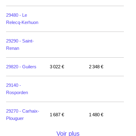
29480 -
Le
Relecq-Kerhuon
29290 -
Saint-
Renan
29820 -
Guilers
3 022 €
2 348 €
29140 -
Rosporden
29270 -
Carhaix-
1 687 €
1 480 €
Plouguer
Voir plus