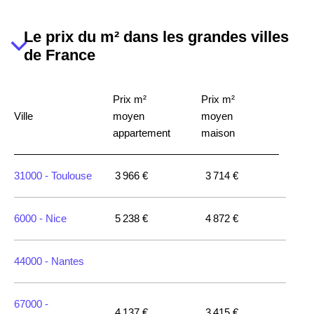
Quimerch
Le prix du m² dans les grandes villes
29120 -
Combrit
2 899 €
2 881 €
de France
29170 -
Saint-
Prix m²
Prix m²
Évarzec
Ville
moyen
moyen
appartement
maison
29680 -
Roscoff
31000 -
Toulouse
3 966 €
3 714 €
29140 -
Melgven
2 533 €
2 169 €
6000 -
Nice
5 238 €
4 872 €
29370 -
Elliant
2 515 €
1 620 €
44000 -
Nantes
29670 -
Taulé
2 122 €
1 790 €
67000 -
4 137 €
3 415 €