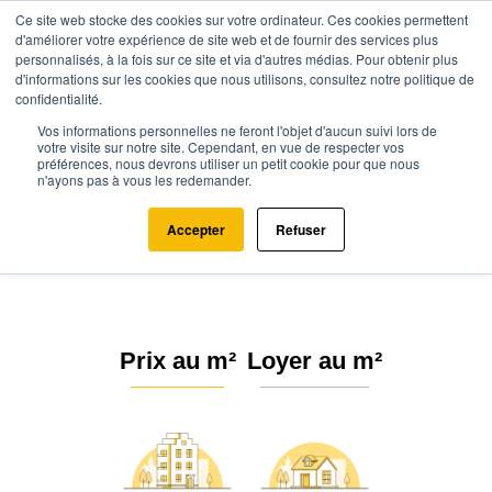
Ce site web stocke des cookies sur votre ordinateur. Ces cookies permettent
d'améliorer votre expérience de site web et de fournir des services plus
personnalisés, à la fois sur ce site et via d'autres médias. Pour obtenir plus
d'informations sur les cookies que nous utilisons, consultez notre politique de
confidentialité.
Vos informations personnelles ne feront l'objet d'aucun suivi lors de
Agence.immo
Prix immobilier
Bretagne
Morbihan (56)
votre visite sur notre site. Cependant, en vue de respecter vos
préférences, nous devrons utiliser un petit cookie pour que nous
n'ayons pas à vous les redemander.
Prix de l'immobilier au m²
Morbihan (56)
Accepter
Refuser
Prix au m²
Loyer au m²