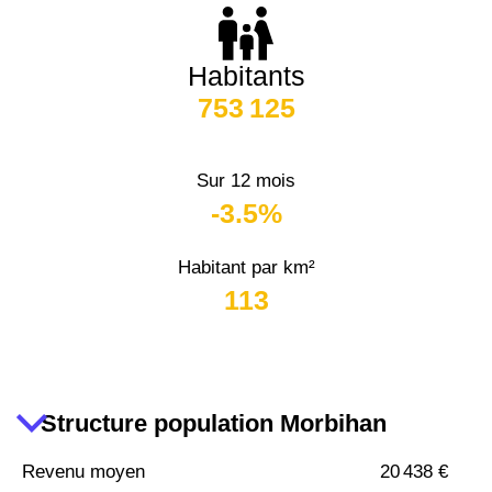
38000 -
Grenoble
2 917 €
3 382 €
Habitants
753 125
Sur 12 mois
-3.5%
Habitant par km²
113
Structure population Morbihan
Revenu moyen
20 438 €