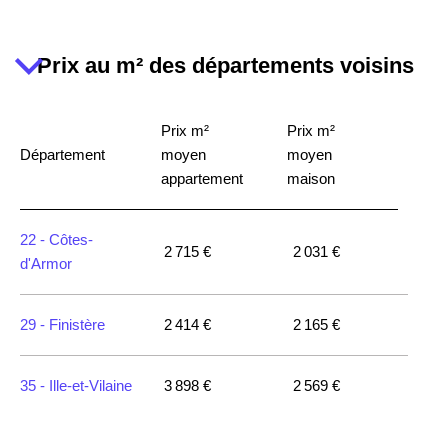
56860 -
Séné
4 267 €
4 295 €
Prix au m² des départements voisins
56530 -
Quéven
3 470 €
2 844 €
Prix m²
Prix m²
Département
moyen
moyen
56260 -
Larmor-
4 846 €
4 572 €
appartement
maison
Plage
22 -
Côtes-
56370 -
Sarzeau
4 768 €
4 477 €
2 715 €
2 031 €
d'Armor
56440 -
2 487 €
2 277 €
29 -
Finistère
2 414 €
2 165 €
Languidic
35 -
Ille-et-Vilaine
3 898 €
2 569 €
56230 -
2 969 €
2 357 €
Questembert