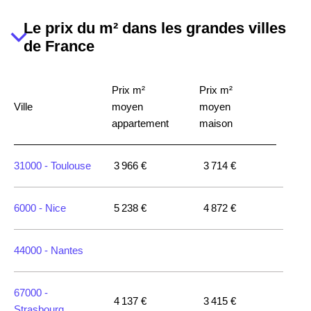
56450 -
Theix-
Le prix du m² dans les grandes villes
3 658 €
3 399 €
Noyalo
de France
56330 -
Pluvigner
2 795 €
2 586 €
Prix m²
Prix m²
Ville
moyen
moyen
56850 -
Caudan
3 077 €
2 808 €
appartement
maison
56400 -
Brech
3 172 €
3 240 €
31000 -
Toulouse
3 966 €
3 714 €
56700 -
6000 -
Nice
5 238 €
4 872 €
3 512 €
2 963 €
Kervignac
44000 -
Nantes
56650 -
Inzinzac-
3 217 €
2 370 €
Lochrist
67000 -
4 137 €
3 415 €
Strasbourg