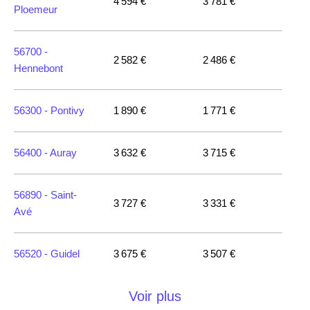
4 594 €
3 781 €
Ploemeur
56700 -
2 582 €
2 486 €
Hennebont
56300 -
Pontivy
1 890 €
1 771 €
56400 -
Auray
3 632 €
3 715 €
56890 -
Saint-
3 727 €
3 331 €
Avé
56520 -
Guidel
3 675 €
3 507 €
Voir plus
56800 -
Ploërmel
3 875 €
2 133 €