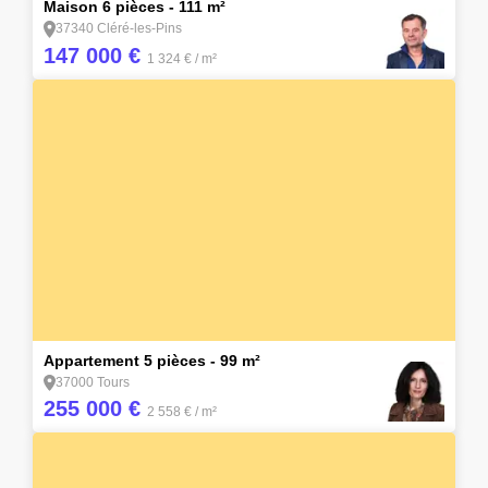
Maison 6 pièces - 111 m²
37340 Cléré-les-Pins
147 000 €
1 324 €
/ m²
14
Appartement 5 pièces - 99 m²
37000 Tours
255 000 €
2 558 €
/ m²