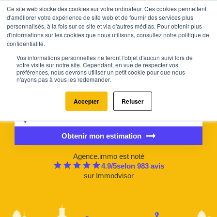
Ce site web stocke des cookies sur votre ordinateur. Ces cookies permettent
d'améliorer votre expérience de site web et de fournir des services plus
personnalisés, à la fois sur ce site et via d'autres médias. Pour obtenir plus
d'informations sur les cookies que nous utilisons, consultez notre politique de
confidentialité.
Estimez la valeur de votre bien
Vos informations personnelles ne feront l'objet d'aucun suivi lors de
en 2 minutes
votre visite sur notre site. Cependant, en vue de respecter vos
préférences, nous devrons utiliser un petit cookie pour que nous
Recevez un rapport d’estimation précis et détaillé, construit à
n'ayons pas à vous les redemander.
partir des données réelles du marché et des ventes
comparables.
Accepter
Refuser
Obtenir mon estimation
Agence.immo est noté
4.9
/5
selon
983
avis
sur
Immodvisor