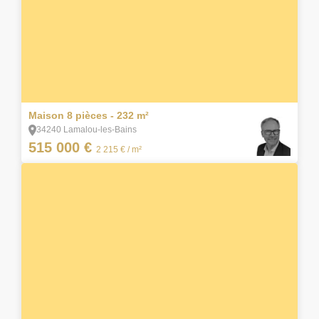
9
Maison 8 pièces - 232 m²
34240 Lamalou-les-Bains
515 000 €
2 215 €
/ m²