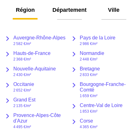
région
département
ville
Auvergne-Rhône-Alpes
Pays de la Loire
2 582 €
/m²
2 986 €
/m²
Hauts-de-France
Normandie
2 368 €
/m²
2 448 €
/m²
Nouvelle-Aquitaine
Bretagne
2 430 €
/m²
2 833 €
/m²
Occitanie
Bourgogne-Franche-
Comté
2 652 €
/m²
1 659 €
/m²
Grand Est
Centre-Val de Loire
2 135 €
/m²
1 853 €
/m²
Provence-Alpes-Côte
d'Azur
Corse
4 495 €
/m²
4 365 €
/m²