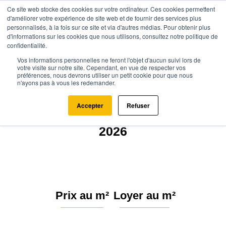
Ce site web stocke des cookies sur votre ordinateur. Ces cookies permettent
d'améliorer votre expérience de site web et de fournir des services plus
personnalisés, à la fois sur ce site et via d'autres médias. Pour obtenir plus
d'informations sur les cookies que nous utilisons, consultez notre politique de
confidentialité.
Vos informations personnelles ne feront l'objet d'aucun suivi lors de
Agence.immo
Prix immobilier
Centre-Val de Loire
Cher
votre visite sur notre site. Cependant, en vue de respecter vos
préférences, nous devrons utiliser un petit cookie pour que nous
La Guerche-sur-l'Aubois (18150)
n'ayons pas à vous les redemander.
Estimation immobilière à La
Accepter
Refuser
Guerche-sur-l'Aubois : Prix m²
2026
Prix au m²
Loyer au m²