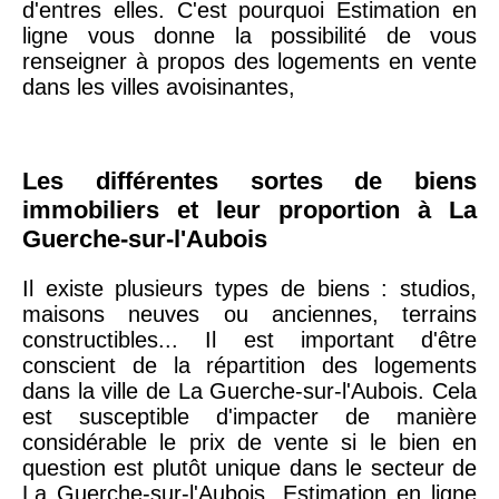
d'entres elles. C'est pourquoi Estimation en
arrondissement
ligne vous donne la possibilité de vous
renseigner à propos des logements en vente
dans les villes avoisinantes,
75019 -
Paris
19ème
9 231 €
10 415 €
arrondissement
Les différentes sortes de biens
immobiliers et leur proportion à La
51100 -
Reims
3 036 €
2 667 €
Guerche-sur-l'Aubois
75013 -
Paris
Il existe plusieurs types de biens : studios,
13ème
10 073 €
11 085 €
maisons neuves ou anciennes, terrains
arrondissement
constructibles... Il est important d'être
conscient de la répartition des logements
dans la ville de La Guerche-sur-l'Aubois. Cela
76600 -
Le Havre
2 455 €
2 453 €
est susceptible d'impacter de manière
considérable le prix de vente si le bien en
question est plutôt unique dans le secteur de
42000 -
Saint-
1 404 €
2 013 €
La Guerche-sur-l'Aubois. Estimation en ligne
Étienne