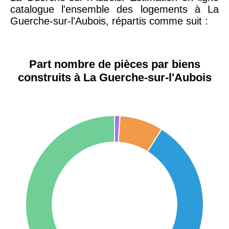
catalogue l'ensemble des logements à La
Guerche-sur-l'Aubois, répartis comme suit :
75017 -
Paris
17ème
11 454 €
12 687 €
arrondissement
Part nombre de pièces par biens
construits à La Guerche-sur-l'Aubois
75016 -
Paris
16ème
12 145 €
15 155 €
arrondissement
83000 -
Toulon
3 018 €
4 284 €
38000 -
Grenoble
2 917 €
3 382 €