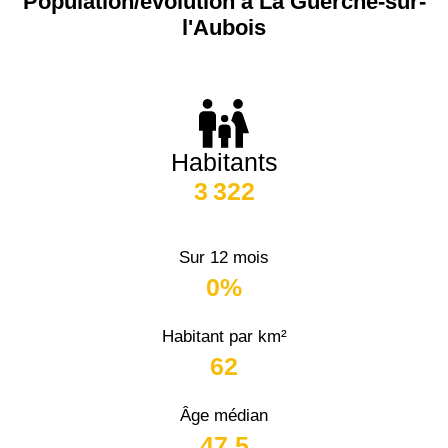
Population/évolution à La Guerche-sur-
l'Aubois
Habitants
3 322
Sur 12 mois
0%
Habitant par km²
62
Âge médian
47,5