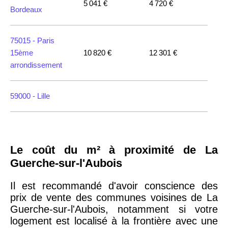
5 041 €
4 720 €
Bordeaux
75015 -
Paris
15ème
10 820 €
12 301 €
arrondissement
59000 -
Lille
35000 -
Rennes
Le coût du m² à proximité de La
75018 -
Paris
Guerche-sur-l'Aubois
18ème
10 114 €
11 322 €
arrondissement
Il est recommandé d'avoir conscience des
prix de vente des communes voisines de La
Guerche-sur-l'Aubois, notamment si votre
75020 -
Paris
logement est localisé à la frontière avec une
20ème
9 623 €
11 141 €