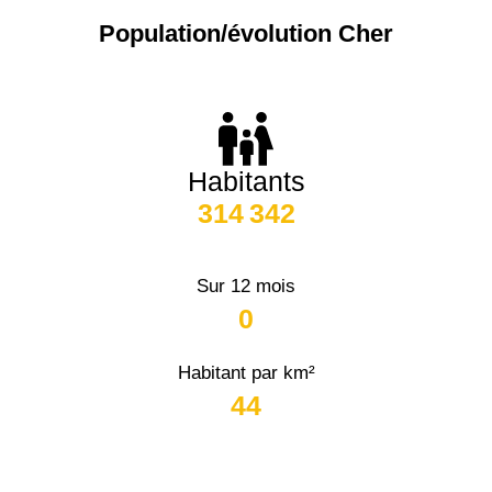
arrondissement
Population/évolution Cher
18240 -
Boulleret
1 372 €
1 154 €
83000 -
Toulon
3 018 €
4 284 €
18110 -
Vasselay
1 622 €
1 467 €
38000 -
Grenoble
2 917 €
3 382 €
Habitants
314 342
Sur 12 mois
0
Habitant par km²
44