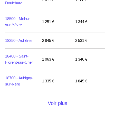
Doulchard
18500 -
Mehun-
1 251 €
1 344 €
sur-Yèvre
18250 -
Achères
2 845 €
2 531 €
18400 -
Saint-
1 063 €
1 346 €
Florent-sur-Cher
18700 -
Aubigny-
1 335 €
1 845 €
sur-Nère
18390 -
Saint-
Voir plus
1 519 €
1 509 €
Germain-du-Puy