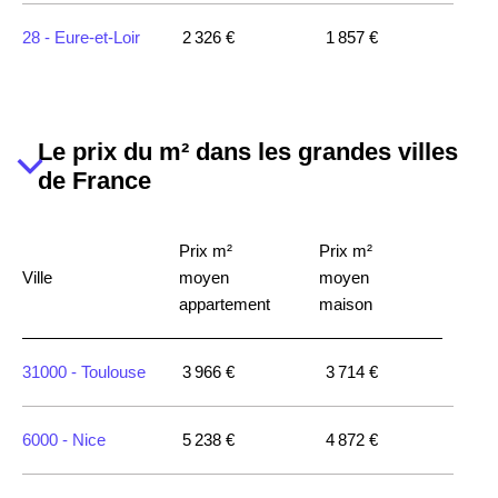
18520 -
Avord
1 474 €
1 704 €
28 -
Eure-et-Loir
2 326 €
1 857 €
18120 -
Méreau
1 345 €
1 545 €
18800 -
Étréchy
2 013 €
1 606 €
Le prix du m² dans les grandes villes
de France
18110 -
Saint-
1 465 €
1 254 €
Martin-d'Auxigny
Prix m²
Prix m²
Ville
moyen
moyen
18410 -
Argent-
appartement
maison
1 370 €
1 893 €
sur-Sauldre
31000 -
Toulouse
3 966 €
3 714 €
18500 -
Vignoux-
1 449 €
1 373 €
sur-Barangeon
6000 -
Nice
5 238 €
4 872 €
18500 -
Foëcy
1 289 €
1 270 €