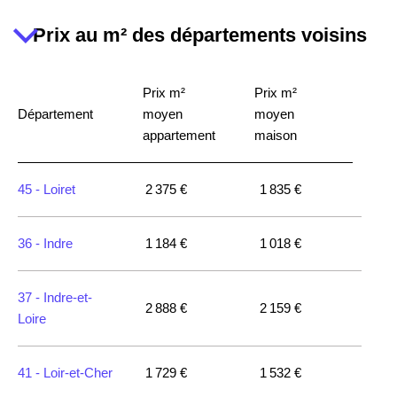
18130 -
Dun-sur-
Prix au m² des départements voisins
Auron
Prix m²
Prix m²
18570 -
Trouy
1 746 €
1 623 €
Département
moyen
moyen
appartement
maison
18570 -
La
Chapelle-Saint-
1 610 €
1 547 €
45 -
Loiret
2 375 €
1 835 €
Ursin
36 -
Indre
1 184 €
1 018 €
18150 -
La
Guerche-sur-
1 594 €
1 077 €
l'Aubois
37 -
Indre-et-
2 888 €
2 159 €
Loire
18600 -
Sancoins
1 622 €
914 €
41 -
Loir-et-Cher
1 729 €
1 532 €