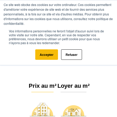
Ce site web stocke des cookies sur votre ordinateur. Ces cookies permettent
d'améliorer votre expérience de site web et de fournir des services plus
personnalisés, à la fois sur ce site et via d'autres médias. Pour obtenir plus
d'informations sur les cookies que nous utilisons, consultez notre politique de
confidentialité.
Vos informations personnelles ne feront l'objet d'aucun suivi lors de
Agence.immo
Prix immobilier
Centre-Val de Loire
Cher (18)
votre visite sur notre site. Cependant, en vue de respecter vos
préférences, nous devrons utiliser un petit cookie pour que nous
n'ayons pas à vous les redemander.
Prix de l'immobilier au m² Cher
(18)
Accepter
Refuser
Prix au m²
Loyer au m²