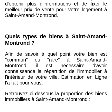
20ème
9 623 €
11 141 €
d'obtenir plus d'informations et de fixer le
arrondissement
meilleur prix de vente pour votre logement à
Saint-Amand-Montrond.
75019 -
Paris
19ème
9 231 €
10 415 €
arrondissement
Quels types de biens à Saint-Amand-
Montrond ?
51100 -
Reims
3 036 €
2 667 €
Afin de savoir à quel point votre bien est
"commun" ou "rare" à Saint-Amand-
75013 -
Paris
Montrond, il est nécessaire d'avoir
13ème
10 073 €
11 085 €
connaissance la répartition de l'immobilier à
arrondissement
l'intérieur de votre ville. Estimation en Ligne
l'a fait pour vous.
76600 -
Le Havre
2 455 €
2 453 €
Retrouvez ci-dessous la proportion des biens
immobiliers à Saint-Amand-Montrond :
42000 -
Saint-
1 404 €
2 013 €