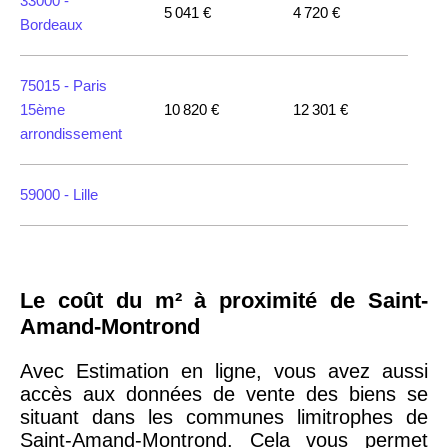
33000 -
5 041 €
4 720 €
Bordeaux
75015 -
Paris
15ème
10 820 €
12 301 €
arrondissement
59000 -
Lille
35000 -
Rennes
Le coût du m² à proximité de Saint-
75018 -
Paris
Amand-Montrond
18ème
10 114 €
11 322 €
arrondissement
Avec Estimation en ligne, vous avez aussi
accès aux données de vente des biens se
situant dans les communes limitrophes de
75020 -
Paris
Saint-Amand-Montrond. Cela vous permet