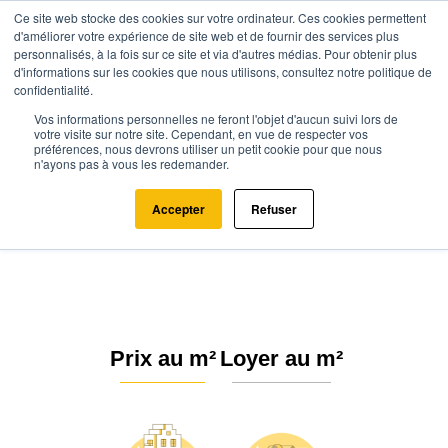
Ce site web stocke des cookies sur votre ordinateur. Ces cookies permettent
d'améliorer votre expérience de site web et de fournir des services plus
personnalisés, à la fois sur ce site et via d'autres médias. Pour obtenir plus
d'informations sur les cookies que nous utilisons, consultez notre politique de
confidentialité.
Vos informations personnelles ne feront l'objet d'aucun suivi lors de
Agence.immo
Prix immobilier
Centre-Val de Loire
Cher
votre visite sur notre site. Cependant, en vue de respecter vos
préférences, nous devrons utiliser un petit cookie pour que nous
Saint-Amand-Montrond (18200)
n'ayons pas à vous les redemander.
Estimation immobilière à Saint-
Accepter
Refuser
Amand-Montrond : Prix m² 2026
Prix au m²
Loyer au m²