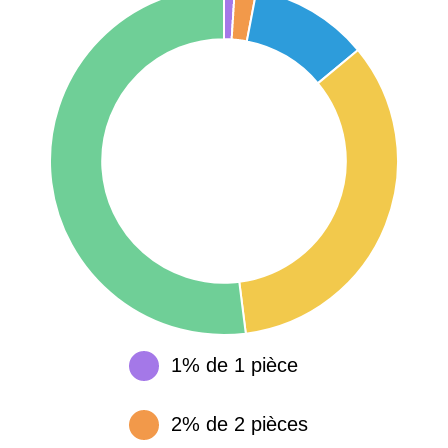
75017 -
Paris
17ème
11 454 €
12 687 €
arrondissement
75016 -
Paris
16ème
12 145 €
15 155 €
arrondissement
83000 -
Toulon
3 018 €
4 284 €
38000 -
Grenoble
2 917 €
3 382 €
1% de 1 pièce
2% de 2 pièces