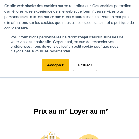
Ce site web stocke des cookies sur votre ordinateur. Ces cookies permettent
d'améliorer votre expérience de site web et de fournir des services plus
personnalisés, à la fois sur ce site et via d'autres médias. Pour obtenir plus
d'informations sur les cookies que nous utilisons, consultez notre politique de
confidentialité.
Vos informations personnelles ne feront l'objet d'aucun suivi lors de
Agence.immo
Prix immobilier
Nouvelle-Aquitaine
Charente
votre visite sur notre site. Cependant, en vue de respecter vos
préférences, nous devrons utiliser un petit cookie pour que nous
Fléac (16730)
n'ayons pas à vous les redemander.
Estimation immobilière à Fléac :
Accepter
Refuser
Prix m² 2026
Prix au m²
Loyer au m²