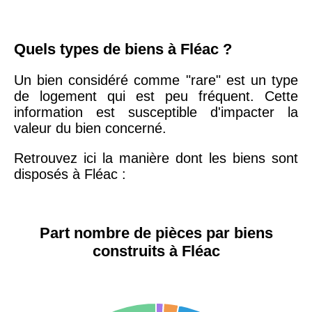
75019 -
Paris
Quels types de biens à Fléac ?
19ème
9 231 €
10 415 €
arrondissement
Un bien considéré comme "rare" est un type
de logement qui est peu fréquent. Cette
information est susceptible d'impacter la
51100 -
Reims
3 036 €
2 667 €
valeur du bien concerné.
Retrouvez ici la manière dont les biens sont
75013 -
Paris
disposés à Fléac :
13ème
10 073 €
11 085 €
arrondissement
Part nombre de pièces par biens
76600 -
Le Havre
2 455 €
2 453 €
construits à Fléac
42000 -
Saint-
1 404 €
2 013 €
Étienne