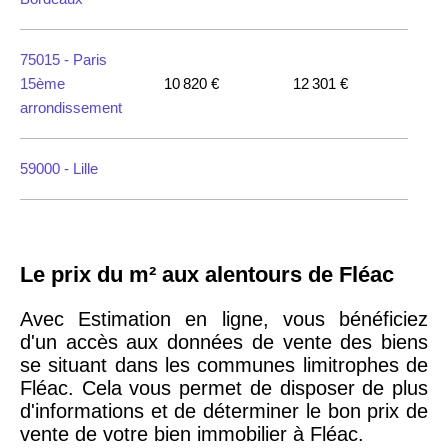
75015 -
Paris
15ème
10 820 €
12 301 €
arrondissement
59000 -
Lille
35000 -
Rennes
Le prix du m² aux alentours de Fléac
75018 -
Paris
18ème
10 114 €
11 322 €
Avec Estimation en ligne, vous bénéficiez
arrondissement
d'un accès aux données de vente des biens
se situant dans les communes limitrophes de
Fléac. Cela vous permet de disposer de plus
75020 -
Paris
d'informations et de déterminer le bon prix de
20ème
9 623 €
11 141 €
vente de votre bien immobilier à Fléac.
arrondissement