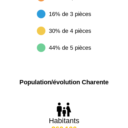
42000 -
Saint-
1 404 €
2 013 €
16% de 3 pièces
Étienne
16130 -
Gensac-
1 553 €
1 541 €
la-Pallue
30% de 4 pièces
75017 -
Paris
17ème
11 454 €
12 687 €
16310 -
Mouzon
1 058 €
1 055 €
arrondissement
44% de 5 pièces
16400 -
Vœuil-et-
1 647 €
1 958 €
75016 -
Paris
Giget
16ème
12 145 €
15 155 €
arrondissement
Population/évolution Charente
16110 -
Taponnat-
1 503 €
1 994 €
83000 -
Toulon
3 018 €
4 284 €
Fleurignac
38000 -
Grenoble
2 917 €
3 382 €
Habitants