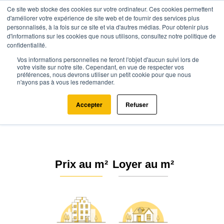
Ce site web stocke des cookies sur votre ordinateur. Ces cookies permettent
d'améliorer votre expérience de site web et de fournir des services plus
personnalisés, à la fois sur ce site et via d'autres médias. Pour obtenir plus
d'informations sur les cookies que nous utilisons, consultez notre politique de
confidentialité.
Vos informations personnelles ne feront l'objet d'aucun suivi lors de
Agence.immo
Prix immobilier
Nouvelle-Aquitaine
Charente (16)
votre visite sur notre site. Cependant, en vue de respecter vos
préférences, nous devrons utiliser un petit cookie pour que nous
n'ayons pas à vous les redemander.
Prix de l'immobilier au m²
Charente (16)
Accepter
Refuser
Prix au m²
Loyer au m²