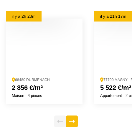
il y a
2h 23m
il y a
21h 17m
68480 DURMENACH
77700 MAGNY-
2 856 €/m²
5 522 €/m²
Maison
- 4 pièces
Appartement
- 2 p