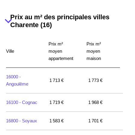
Prix au m² des principales villes
Charente (16)
Prix m²
Prix m²
Ville
moyen
moyen
appartement
maison
16000 -
1 713 €
1 773 €
Angoulême
16100 -
Cognac
1 719 €
1 968 €
16800 -
Soyaux
1 583 €
1 701 €