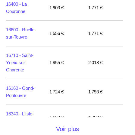
16400 -
La
1 903 €
1 771 €
Couronne
16600 -
Ruelle-
1 556 €
1 771 €
sur-Touvre
16710 -
Saint-
Yrieix-sur-
1 955 €
2 018 €
Charente
16160 -
Gond-
1 724 €
1 793 €
Pontouvre
16340 -
L'Isle-
1 669 €
1 788 €
d'Espagnac
Voir plus