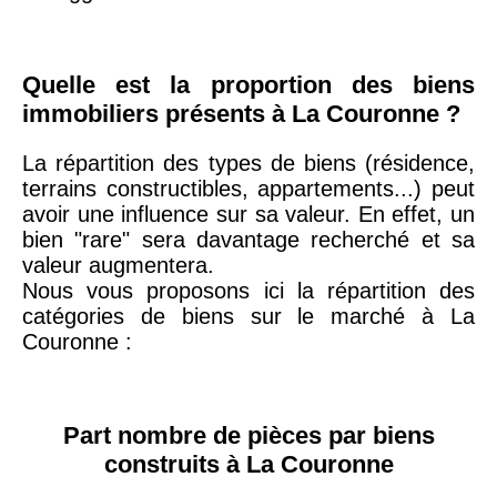
arrondissement
75019 -
Paris
Quelle est la proportion des biens
19ème
9 231 €
10 415 €
immobiliers présents à La Couronne ?
arrondissement
La répartition des types de biens (résidence,
terrains constructibles, appartements...) peut
51100 -
Reims
3 036 €
2 667 €
avoir une influence sur sa valeur. En effet, un
bien "rare" sera davantage recherché et sa
75013 -
Paris
valeur augmentera.
13ème
10 073 €
11 085 €
Nous vous proposons ici la répartition des
arrondissement
catégories de biens sur le marché à La
Couronne :
76600 -
Le Havre
2 455 €
2 453 €
Part nombre de pièces par biens
42000 -
Saint-
construits à La Couronne
1 404 €
2 013 €
Étienne