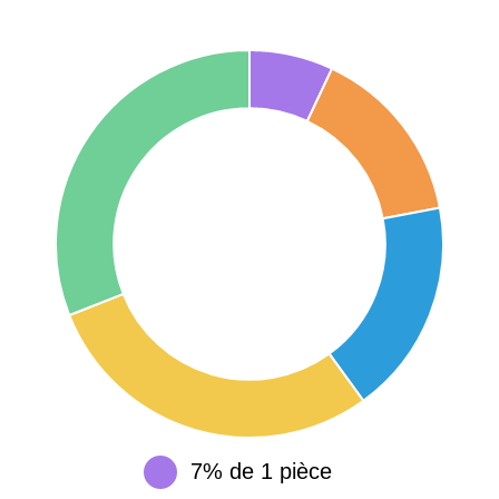
75017 -
Paris
17ème
11 454 €
12 687 €
arrondissement
75016 -
Paris
16ème
12 145 €
15 155 €
arrondissement
83000 -
Toulon
3 018 €
4 284 €
38000 -
Grenoble
2 917 €
3 382 €
7% de 1 pièce