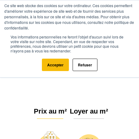
Ce site web stocke des cookies sur votre ordinateur. Ces cookies permettent
d'améliorer votre expérience de site web et de fournir des services plus
personnalisés, à la fois sur ce site et via d'autres médias. Pour obtenir plus
d'informations sur les cookies que nous utilisons, consultez notre politique de
confidentialité.
Vos informations personnelles ne feront l'objet d'aucun suivi lors de
Agence.immo
Prix immobilier
Nouvelle-Aquitaine
Charente
votre visite sur notre site. Cependant, en vue de respecter vos
préférences, nous devrons utiliser un petit cookie pour que nous
La Couronne (16400)
n'ayons pas à vous les redemander.
Estimation immobilière à La
Accepter
Refuser
Couronne : Prix m² 2026
Prix au m²
Loyer au m²