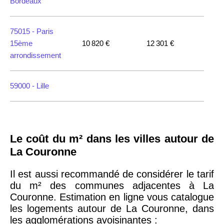
Bordeaux
75015 -
Paris
15ème
10 820 €
12 301 €
arrondissement
59000 -
Lille
35000 -
Rennes
Le coût du m² dans les villes autour de
75018 -
Paris
La Couronne
18ème
10 114 €
11 322 €
arrondissement
Il est aussi recommandé de considérer le tarif
du m² des communes adjacentes à La
Couronne. Estimation en ligne vous catalogue
75020 -
Paris
les logements autour de La Couronne, dans
20ème
9 623 €
11 141 €
les agglomérations avoisinantes :