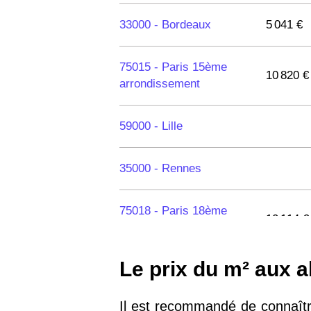
33000 -
Bordeaux
5 041 €
75015 -
Paris 15ème
10 820 €
arrondissement
59000 -
Lille
35000 -
Rennes
75018 -
Paris 18ème
10 114 €
arrondissement
Le prix du m² aux a
75020 -
Paris 20ème
9 623 €
arrondissement
Il est recommandé de connaître