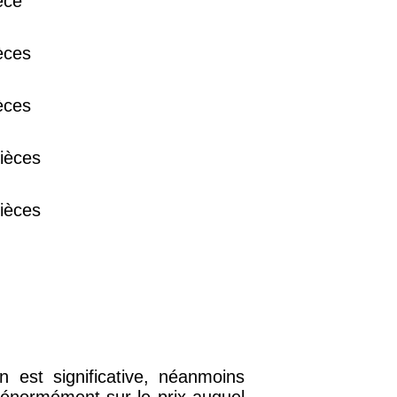
èce
38 €
èces
15 €
èces
13 €
ièces
ièces
n est significative, néanmoins
e énormément sur le prix auquel