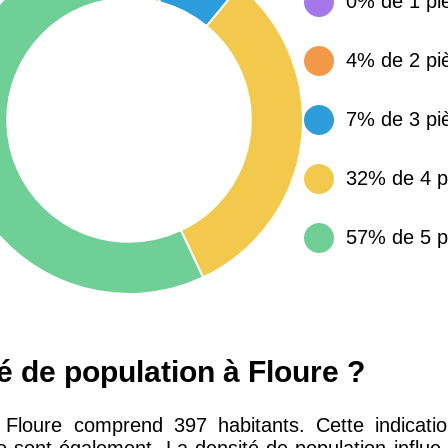
0% de 1 pi
15 155 €
34 €
4% de 2 pi
4 284 €
14 €
7% de 3 pi
3 382 €
14 €
32% de 4 p
57% de 5 p
té de population à Floure ?
de Floure comprend 397 habitants. Cette indicatio
le sont également. La densité de population influ