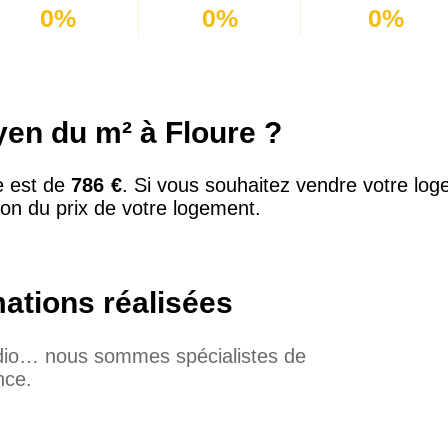
0%
0%
0%
yen du m² à Floure ?
e est de
786 €
. Si vous souhaitez vendre votre log
ion du prix de votre logement.
mations réalisées
udio… nous sommes spécialistes de
nce.