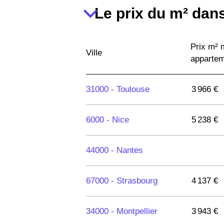
Le prix du m² dans
Prix m²
Ville
apparte
31000 -
Toulouse
3 966 €
6000 -
Nice
5 238 €
44000 -
Nantes
67000 -
Strasbourg
4 137 €
34000 -
Montpellier
3 943 €