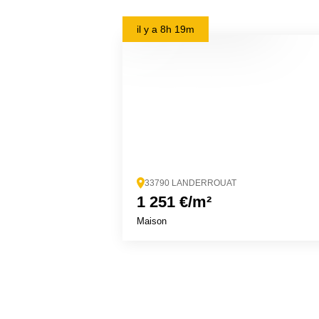
il y a
8h 19m
33790 LANDERROUAT
1 251 €/m²
Maison