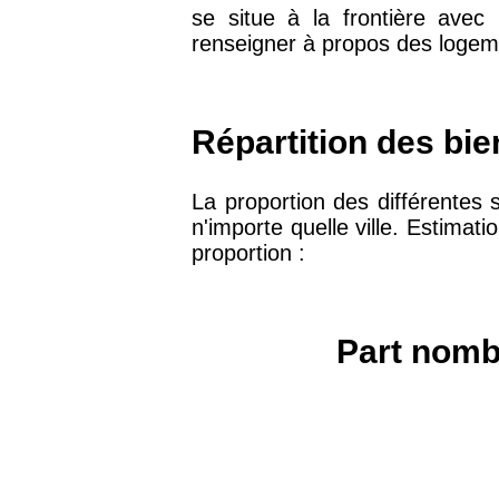
se situe à la frontière avec
75019 -
Paris 19ème
renseigner à propos des logem
9 231 €
arrondissement
51100 -
Reims
3 036 €
Répartition des bie
75013 -
Paris 13ème
La proportion des différentes 
10 073 €
arrondissement
n'importe quelle ville. Estimati
proportion :
76600 -
Le Havre
2 455 €
Part nombr
42000 -
Saint-Étienne
1 404 €
75017 -
Paris 17ème
11 454 €
arrondissement