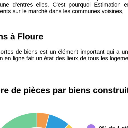
 une d'entres elles. C'est pourquoi Estimation
ents sur le marché dans les communes voisines,
10 415 €
28 €
2 667 €
13 €
ns à Floure
sortes de biens est un élément important qui a un 
11 085 €
30 €
on en ligne fait un état des lieux de tous les logem
2 453 €
12 €
e de pièces par biens construi
2 013 €
10 €
12 687 €
32 €