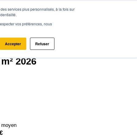
des services plus personnalisés, à la fois sur
ce.immo
Acheter - Louer
Estimer mon bien
dentialité.
e respecter vos préférences, nous
Accepter
Refuser
 m² 2026
² moyen
€