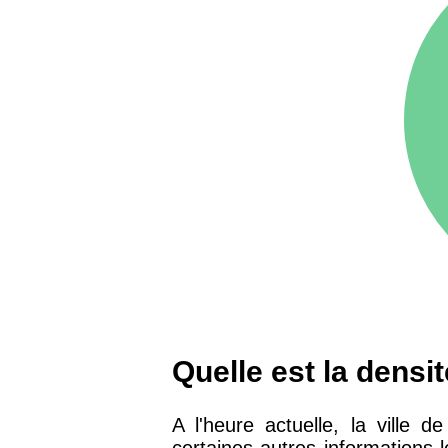
75016 -
Paris 16ème
12 145 €
arrondissement
83000 -
Toulon
3 018 €
38000 -
Grenoble
2 917 €
Quelle est la densi
A l'heure actuelle, la ville 
certaines autres informations 