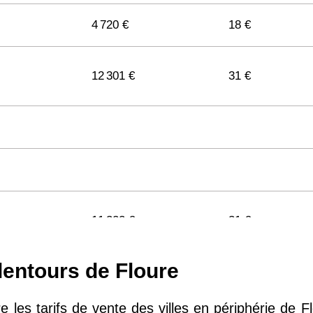
4 720 €
18 €
12 301 €
31 €
11 322 €
31 €
lentours de Floure
11 141 €
29 €
 les tarifs de vente des villes en périphérie de Fl