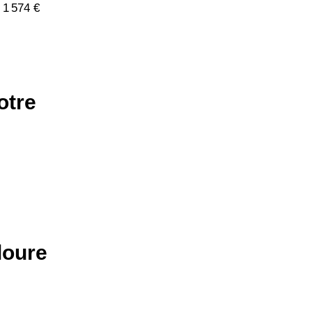
 1 574 €
otre
loure