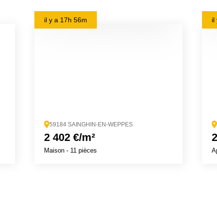
il y a
17h 56m
i
59184 SAINGHIN-EN-WEPPES
2 402 €/m²
2
Maison
- 11 pièces
A