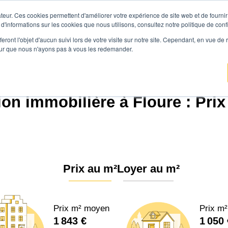
teur. Ces cookies permettent d'améliorer votre expérience de site web et de fournir 
Prix immobilier
Vendre avec Agen
 d'informations sur les cookies que nous utilisons, consultez notre politique de confi
eront l'objet d'aucun suivi lors de votre visite sur notre site. Cependant, en vue d
pour que nous n'ayons pas à vous les redemander.
Agence.immo
Prix immobilier
Occitanie
Aude
Floure (11800)
ion immobilière à Floure : Prix
Prix au m²
Loyer au m²
Prix m² moyen
Prix m
1 843 €
1 050 