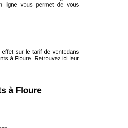
 en ligne vous permet de vous
32 €
11 €
effet sur le tarif de ventedans
34 €
ents à Floure. Retrouvez ici leur
12 €
ts à Floure
10 €
37 €