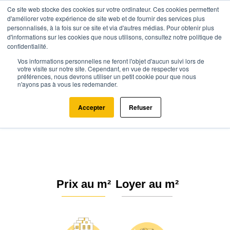
Ce site web stocke des cookies sur votre ordinateur. Ces cookies permettent
d'améliorer votre expérience de site web et de fournir des services plus
personnalisés, à la fois sur ce site et via d'autres médias. Pour obtenir plus
d'informations sur les cookies que nous utilisons, consultez notre politique de
confidentialité.
Vos informations personnelles ne feront l'objet d'aucun suivi lors de
Agence.immo
Prix immobilier
Occitanie
Aude
votre visite sur notre site. Cependant, en vue de respecter vos
préférences, nous devrons utiliser un petit cookie pour que nous
Fontanès-de-Sault (11140)
n'ayons pas à vous les redemander.
Estimation immobilière à
Accepter
Refuser
Fontanès-de-Sault : Prix m² 2026
Prix au m²
Loyer au m²