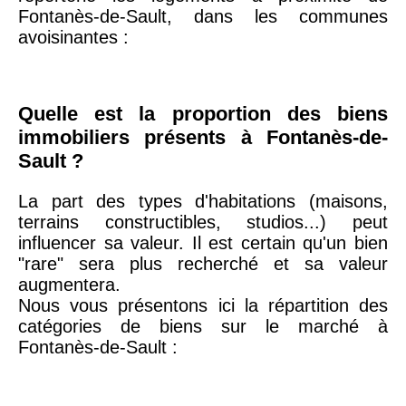
arrondissement
Fontanès-de-Sault, dans les communes
avoisinantes :
75019 -
Paris
19ème
9 231 €
10 415 €
arrondissement
Quelle est la proportion des biens
immobiliers présents à Fontanès-de-
51100 -
Reims
3 036 €
2 667 €
Sault ?
La part des types d'habitations (maisons,
75013 -
Paris
terrains constructibles, studios...) peut
13ème
10 073 €
11 085 €
influencer sa valeur. Il est certain qu'un bien
arrondissement
"rare" sera plus recherché et sa valeur
augmentera.
Nous vous présentons ici la répartition des
76600 -
Le Havre
2 455 €
2 453 €
catégories de biens sur le marché à
Fontanès-de-Sault :
42000 -
Saint-
1 404 €
2 013 €
Étienne