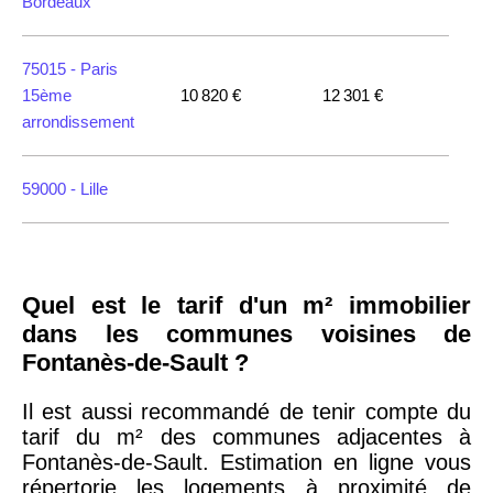
Bordeaux
75015 -
Paris
15ème
10 820 €
12 301 €
arrondissement
59000 -
Lille
35000 -
Rennes
Quel est le tarif d'un m² immobilier
75018 -
Paris
dans les communes voisines de
18ème
10 114 €
11 322 €
Fontanès-de-Sault ?
arrondissement
Il est aussi recommandé de tenir compte du
tarif du m² des communes adjacentes à
75020 -
Paris
Fontanès-de-Sault. Estimation en ligne vous
20ème
9 623 €
11 141 €
répertorie les logements à proximité de