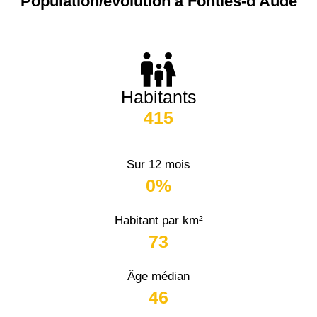
Population/évolution à Fontiès-d'Aude
Habitants
415
Sur 12 mois
0%
Habitant par km²
73
Âge médian
46