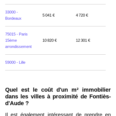
33000 -
5 041 €
4 720 €
Bordeaux
75015 -
Paris
15ème
10 820 €
12 301 €
arrondissement
59000 -
Lille
35000 -
Rennes
Quel est le coût d'un m² immobilier
75018 -
Paris
dans les villes à proximité de Fontiès-
18ème
10 114 €
11 322 €
d'Aude ?
arrondissement
Il est également intéressant de prendre en