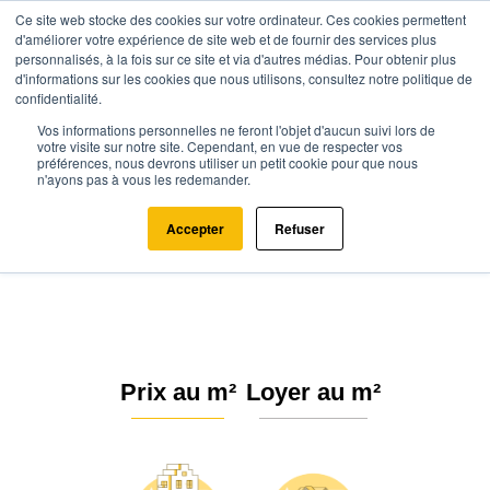
Ce site web stocke des cookies sur votre ordinateur. Ces cookies permettent
d'améliorer votre expérience de site web et de fournir des services plus
personnalisés, à la fois sur ce site et via d'autres médias. Pour obtenir plus
d'informations sur les cookies que nous utilisons, consultez notre politique de
confidentialité.
Vos informations personnelles ne feront l'objet d'aucun suivi lors de
Agence.immo
Prix immobilier
Occitanie
Aude
votre visite sur notre site. Cependant, en vue de respecter vos
préférences, nous devrons utiliser un petit cookie pour que nous
Fontiès-d'Aude (11800)
n'ayons pas à vous les redemander.
Estimation immobilière à Fontiès-
Accepter
Refuser
d'Aude : Prix m² 2026
Prix au m²
Loyer au m²