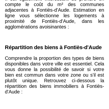
compte le coût du m² des communes
75020 -
Paris
adjacentes à Fontiès-d'Aude. Estimation en
20ème
9 623 €
11 141 €
ligne vous sélectionne les logements à
arrondissement
proximité de Fontiès-d'Aude, dans les
agglomérations avoisinantes :
75019 -
Paris
19ème
9 231 €
10 415 €
arrondissement
Répartition des biens à Fontiès-d'Aude
Comprendre la proportion des types de biens
51100 -
Reims
3 036 €
2 667 €
disponibles dans votre ville est essentiel. Cela
vous donne la possibilité de savoir si votre
75013 -
Paris
bien est commun dans votre zone ou s'il est
13ème
10 073 €
11 085 €
plutôt unique. Retrouvez ci-dessous la
arrondissement
répartition des biens immobiliers à Fontiès-
d'Aude :
76600 -
Le Havre
2 455 €
2 453 €