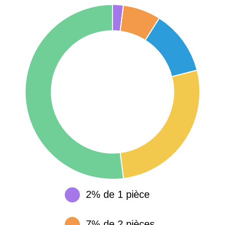
75017 -
Paris
17ème
11 454 €
12 687 €
arrondissement
75016 -
Paris
16ème
12 145 €
15 155 €
arrondissement
83000 -
Toulon
3 018 €
4 284 €
38000 -
Grenoble
2 917 €
3 382 €
2% de 1 pièce
7% de 2 pièces