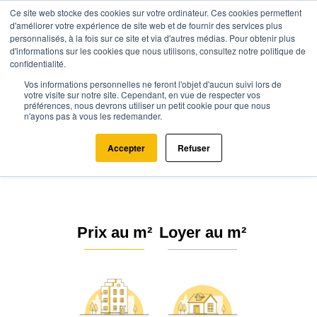
Ce site web stocke des cookies sur votre ordinateur. Ces cookies permettent
d'améliorer votre expérience de site web et de fournir des services plus
personnalisés, à la fois sur ce site et via d'autres médias. Pour obtenir plus
d'informations sur les cookies que nous utilisons, consultez notre politique de
confidentialité.
Vos informations personnelles ne feront l'objet d'aucun suivi lors de
Agence.immo
Prix immobilier
Occitanie
Aude
Gardie (11250)
votre visite sur notre site. Cependant, en vue de respecter vos
préférences, nous devrons utiliser un petit cookie pour que nous
n'ayons pas à vous les redemander.
Estimation immobilière à Gardie :
Prix m² 2026
Accepter
Refuser
Prix au m²
Loyer au m²