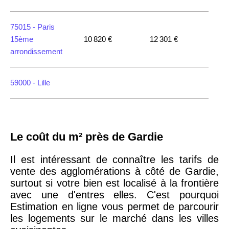
75015 -
Paris
15ème
10 820 €
12 301 €
arrondissement
59000 -
Lille
35000 -
Rennes
Le coût du m² près de Gardie
75018 -
Paris
18ème
10 114 €
11 322 €
Il est intéressant de connaître les tarifs de
arrondissement
vente des agglomérations à côté de Gardie,
surtout si votre bien est localisé à la frontière
avec une d'entres elles. C'est pourquoi
75020 -
Paris
Estimation en ligne vous permet de parcourir
20ème
9 623 €
11 141 €
les logements sur le marché dans les villes
arrondissement