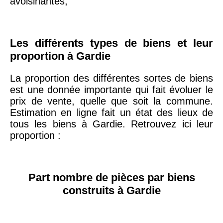
avoisinantes,
75019 -
Paris
19ème
9 231 €
10 415 €
Les différents types de biens et leur
arrondissement
proportion à Gardie
La proportion des différentes sortes de biens
51100 -
Reims
3 036 €
2 667 €
est une donnée importante qui fait évoluer le
prix de vente, quelle que soit la commune.
75013 -
Estimation en ligne fait un état des lieux de
Paris
tous les biens à Gardie. Retrouvez ici leur
13ème
10 073 €
11 085 €
proportion :
arrondissement
76600 -
Le Havre
2 455 €
2 453 €
Part nombre de pièces par biens
construits à Gardie
42000 -
Saint-
1 404 €
2 013 €
Étienne