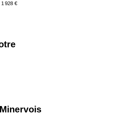
 1 928 €
otre
-Minervois