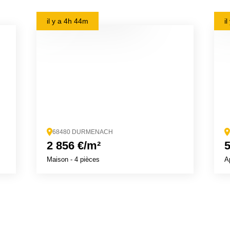
il y a
4h 44m
i
68480 DURMENACH
2 856 €/m²
5
Maison
- 4 pièces
A