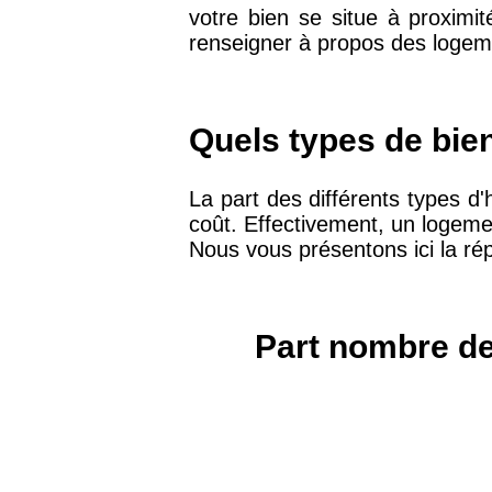
votre bien se situe à proximi
75019 -
Paris 19ème
renseigner à propos des logeme
9 231 €
arrondissement
51100 -
Reims
3 036 €
Quels types de bie
75013 -
Paris 13ème
La part des différents types d'
10 073 €
arrondissement
coût. Effectivement, un logeme
Nous vous présentons ici la ré
76600 -
Le Havre
2 455 €
Part nombre de
42000 -
Saint-Étienne
1 404 €
75017 -
Paris 17ème
11 454 €
arrondissement