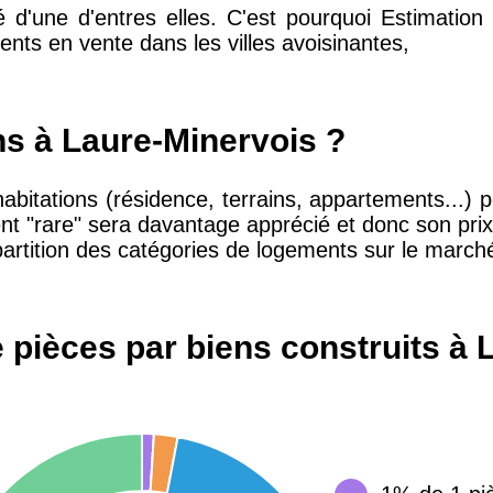
té d'une d'entres elles. C'est pourquoi Estimatio
nts en vente dans les villes avoisinantes,
10 415 €
28 €
2 667 €
13 €
ns à Laure-Minervois ?
habitations (résidence, terrains, appartements...) 
11 085 €
30 €
nt "rare" sera davantage apprécié et donc son pri
partition des catégories de logements sur le march
2 453 €
12 €
 pièces par biens construits à 
2 013 €
10 €
12 687 €
32 €