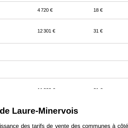
4 720 €
18 €
12 301 €
31 €
11 322 €
31 €
 de Laure-Minervois
11 141 €
29 €
naissance des tarifs de vente des communes à côté