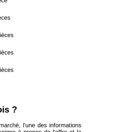
èce
38 €
èces
15 €
ièces
13 €
ièces
ièces
ois ?
 marché, l'une des informations
eigne à propos de l'offre et la