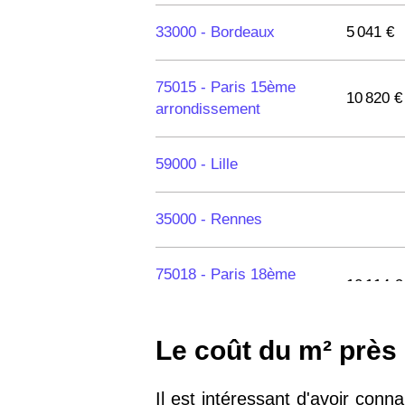
33000 -
Bordeaux
5 041 €
75015 -
Paris 15ème
10 820 €
arrondissement
59000 -
Lille
35000 -
Rennes
75018 -
Paris 18ème
10 114 €
arrondissement
Le coût du m² près
75020 -
Paris 20ème
9 623 €
arrondissement
Il est intéressant d'avoir con