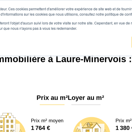
teur. Ces cookies permettent d'améliorer votre expérience de site web et de fournir 
Prix immobilier
Vendre avec Agen
 d'informations sur les cookies que nous utilisons, consultez notre politique de confi
eront l'objet d'aucun suivi lors de votre visite sur notre site. Cependant, en vue d
pour que nous n'ayons pas à vous les redemander.
Agence.immo
Prix immobilier
Occitanie
Aude
Laure-Minervois (11800)
mmobilière à Laure-Minervois :
Prix au m²
Loyer au m²
Prix m² moyen
Prix m
1 764 €
1 380 