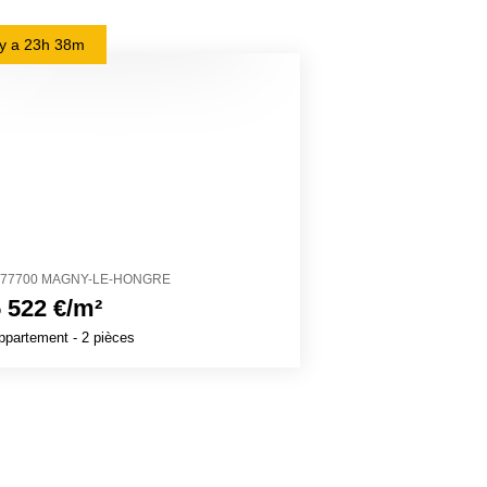
l y a
23h 38m
il y a
1j 1h 2m
77700 MAGNY-LE-HONGRE
27700 VÉZILLON
 522 €/m²
1 320 €/m²
ppartement
- 2 pièces
Maison
- 8 pièces