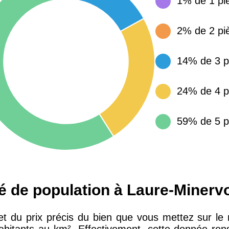
1% de 1 pi
15 155 €
34 €
2% de 2 pi
4 284 €
14 €
14% de 3 p
3 382 €
14 €
24% de 4 p
59% de 5 p
té de population à Laure-Minerv
 et du prix précis du bien que vous mettez sur le
bitants au km². Effectivement, cette donnée rens