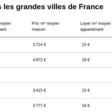
 les grandes villes de France
 moyen
Prix m² moyen
Loyer m² moyen
ment
maison
appartement
3 714 €
15 €
4 872 €
19 €
3 415 €
15 €
3 777 €
16 €