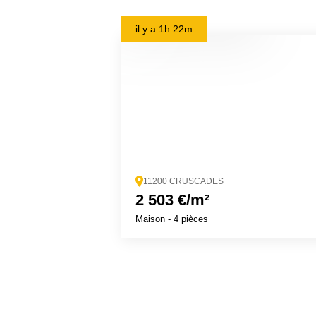
il y a
1h 22m
11200 CRUSCADES
2 503 €/m²
Maison
- 4 pièces