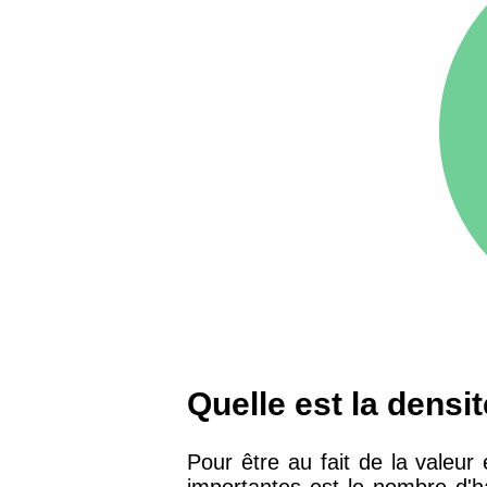
75016 -
Paris 16ème
12 145 €
arrondissement
83000 -
Toulon
3 018 €
38000 -
Grenoble
2 917 €
Quelle est la densi
Pour être au fait de la valeur
importantes est le nombre d'ha