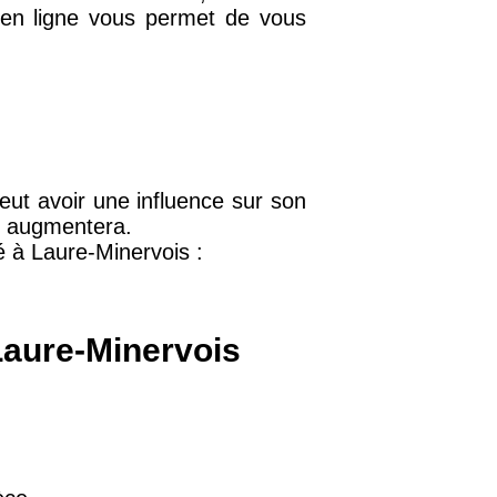
n en ligne vous permet de vous
32 €
11 €
peut avoir une influence sur son
34 €
x augmentera.
é à Laure-Minervois :
12 €
Laure-Minervois
10 €
37 €