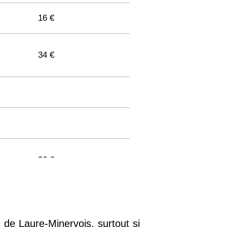
16 €
34 €
36 €
33 €
 de Laure-Minervois, surtout si