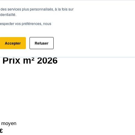
des services plus personnalisés, à la fois sur
ce.immo
Acheter - Louer
Estimer mon bien
dentialité.
e respecter vos préférences, nous
Accepter
Refuser
 Prix m² 2026
² moyen
€