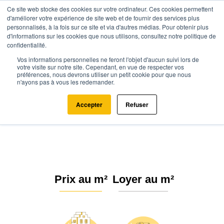
Ce site web stocke des cookies sur votre ordinateur. Ces cookies permettent
d'améliorer votre expérience de site web et de fournir des services plus
personnalisés, à la fois sur ce site et via d'autres médias. Pour obtenir plus
d'informations sur les cookies que nous utilisons, consultez notre politique de
confidentialité.
Vos informations personnelles ne feront l'objet d'aucun suivi lors de
Agence.immo
Prix immobilier
Occitanie
Aude
votre visite sur notre site. Cependant, en vue de respecter vos
préférences, nous devrons utiliser un petit cookie pour que nous
Payra-sur-l'Hers (11410)
n'ayons pas à vous les redemander.
Estimation immobilière à Payra-
Accepter
Refuser
sur-l'Hers : Prix m² 2026
Prix au m²
Loyer au m²