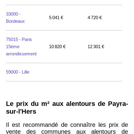
33000 -
5 041 €
4 720 €
Bordeaux
75015 -
Paris
15ème
10 820 €
12 301 €
arrondissement
59000 -
Lille
35000 -
Rennes
Le prix du m² aux alentours de Payra-
75018 -
Paris
sur-l'Hers
18ème
10 114 €
11 322 €
arrondissement
Il est recommandé de connaître les prix de
vente des communes aux alentours de