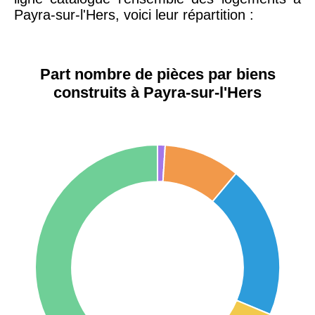
Payra-sur-l'Hers, voici leur répartition :
42000 -
Saint-
1 404 €
2 013 €
Étienne
Part nombre de pièces par biens
75017 -
Paris
construits à Payra-sur-l'Hers
17ème
11 454 €
12 687 €
arrondissement
75016 -
Paris
16ème
12 145 €
15 155 €
arrondissement
83000 -
Toulon
3 018 €
4 284 €
38000 -
Grenoble
2 917 €
3 382 €