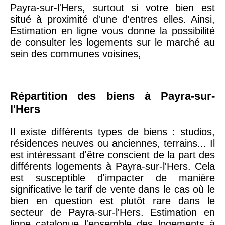
Payra-sur-l'Hers, surtout si votre bien est
75020 -
Paris
situé à proximité d'une d'entres elles. Ainsi,
20ème
9 623 €
11 141 €
Estimation en ligne vous donne la possibilité
arrondissement
de consulter les logements sur le marché au
sein des communes voisines,
75019 -
Paris
19ème
9 231 €
10 415 €
arrondissement
Répartition des biens à Payra-sur-
l'Hers
51100 -
Reims
3 036 €
2 667 €
Il existe différents types de biens : studios,
résidences neuves ou anciennes, terrains... Il
75013 -
Paris
est intéressant d'être conscient de la part des
13ème
10 073 €
11 085 €
différents logements à Payra-sur-l'Hers. Cela
arrondissement
est susceptible d'impacter de manière
significative le tarif de vente dans le cas où le
bien en question est plutôt rare dans le
76600 -
Le Havre
2 455 €
2 453 €
secteur de Payra-sur-l'Hers. Estimation en
ligne catalogue l'ensemble des logements à