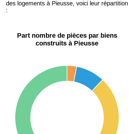
1 404 €
2 013 €
des logements à Pieusse, voici leur répartition
Étienne
:
75017 -
Paris
17ème
11 454 €
12 687 €
Part nombre de pièces par biens
arrondissement
construits à Pieusse
75016 -
Paris
16ème
12 145 €
15 155 €
arrondissement
83000 -
Toulon
3 018 €
4 284 €
38000 -
Grenoble
2 917 €
3 382 €