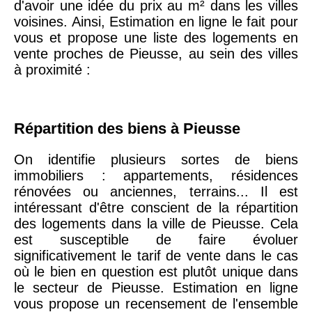
d'avoir une idée du prix au m² dans les villes
20ème
9 623 €
11 141 €
voisines. Ainsi, Estimation en ligne le fait pour
arrondissement
vous et propose une liste des logements en
vente proches de Pieusse, au sein des villes
à proximité :
75019 -
Paris
19ème
9 231 €
10 415 €
arrondissement
Répartition des biens à Pieusse
51100 -
Reims
3 036 €
2 667 €
On identifie plusieurs sortes de biens
immobiliers : appartements, résidences
75013 -
rénovées ou anciennes, terrains... Il est
Paris
intéressant d'être conscient de la répartition
13ème
10 073 €
11 085 €
des logements dans la ville de Pieusse. Cela
arrondissement
est susceptible de faire évoluer
significativement le tarif de vente dans le cas
76600 -
Le Havre
2 455 €
2 453 €
où le bien en question est plutôt unique dans
le secteur de Pieusse. Estimation en ligne
vous propose un recensement de l'ensemble
42000 -
Saint-