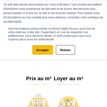
Ce site web stocke des cookies sur votre ordinateur. Ces cookies permettent
d'améliorer votre expérience de site web et de fournir des services plus
personnalisés, à la fois sur ce site et via d'autres médias. Pour obtenir plus
d'informations sur les cookies que nous utilisons, consultez notre politique de
confidentialité.
Vos informations personnelles ne feront l'objet d'aucun suivi lors de
Agence.immo
Prix immobilier
Occitanie
Aude
Pieusse (11300)
votre visite sur notre site. Cependant, en vue de respecter vos
préférences, nous devrons utiliser un petit cookie pour que nous
n'ayons pas à vous les redemander.
Estimation immobilière à Pieusse
: Prix m² 2026
Accepter
Refuser
Prix au m²
Loyer au m²