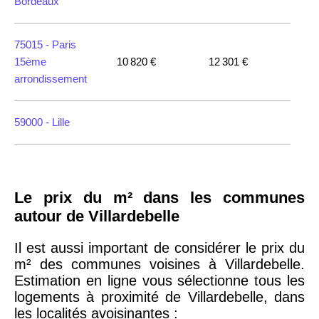
Bordeaux
75015 -
Paris
15ème
10 820 €
12 301 €
arrondissement
59000 -
Lille
35000 -
Rennes
Le prix du m² dans les communes
75018 -
Paris
autour de Villardebelle
18ème
10 114 €
11 322 €
arrondissement
Il est aussi important de considérer le prix du
m² des communes voisines à Villardebelle.
Estimation en ligne vous sélectionne tous les
75020 -
Paris
logements à proximité de Villardebelle, dans
20ème
9 623 €
11 141 €
les localités avoisinantes :