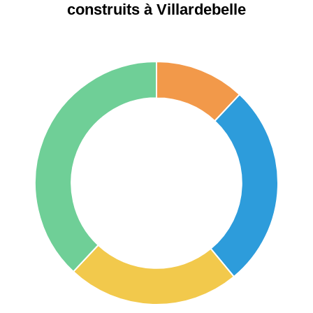
construits à Villardebelle
75017 -
Paris
17ème
11 454 €
12 687 €
arrondissement
75016 -
Paris
16ème
12 145 €
15 155 €
arrondissement
83000 -
Toulon
3 018 €
4 284 €
38000 -
Grenoble
2 917 €
3 382 €