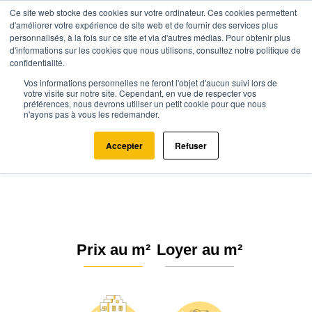
Ce site web stocke des cookies sur votre ordinateur. Ces cookies permettent
d'améliorer votre expérience de site web et de fournir des services plus
personnalisés, à la fois sur ce site et via d'autres médias. Pour obtenir plus
d'informations sur les cookies que nous utilisons, consultez notre politique de
confidentialité.
Vos informations personnelles ne feront l'objet d'aucun suivi lors de
Agence.immo
Prix immobilier
Occitanie
Aude
votre visite sur notre site. Cependant, en vue de respecter vos
préférences, nous devrons utiliser un petit cookie pour que nous
Villardebelle (11580)
n'ayons pas à vous les redemander.
Estimation immobilière à
Accepter
Refuser
Villardebelle : Prix m² 2026
Prix au m²
Loyer au m²