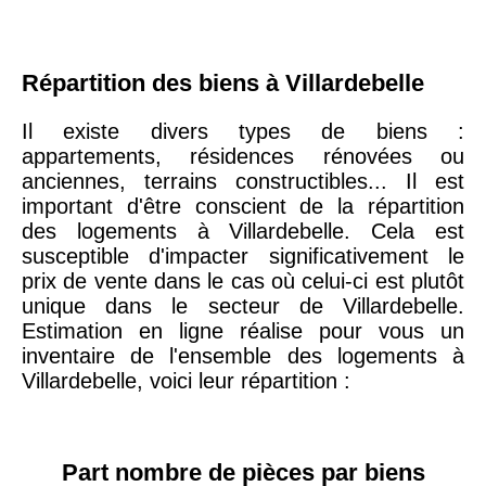
arrondissement
75019 -
Paris
Répartition des biens à Villardebelle
19ème
9 231 €
10 415 €
arrondissement
Il existe divers types de biens :
appartements, résidences rénovées ou
anciennes, terrains constructibles... Il est
51100 -
Reims
3 036 €
2 667 €
important d'être conscient de la répartition
des logements à Villardebelle. Cela est
75013 -
susceptible d'impacter significativement le
Paris
prix de vente dans le cas où celui-ci est plutôt
13ème
10 073 €
11 085 €
unique dans le secteur de Villardebelle.
arrondissement
Estimation en ligne réalise pour vous un
inventaire de l'ensemble des logements à
76600 -
Le Havre
2 455 €
2 453 €
Villardebelle, voici leur répartition :
42000 -
Saint-
1 404 €
2 013 €
Étienne
Part nombre de pièces par biens