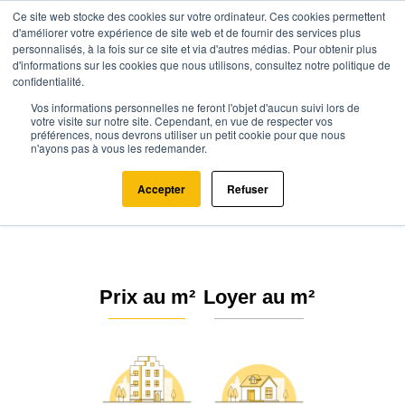
Ce site web stocke des cookies sur votre ordinateur. Ces cookies permettent
d'améliorer votre expérience de site web et de fournir des services plus
personnalisés, à la fois sur ce site et via d'autres médias. Pour obtenir plus
d'informations sur les cookies que nous utilisons, consultez notre politique de
confidentialité.
Vos informations personnelles ne feront l'objet d'aucun suivi lors de
Agence.immo
Prix immobilier
Pays de la Loire
Mayenne (53)
votre visite sur notre site. Cependant, en vue de respecter vos
préférences, nous devrons utiliser un petit cookie pour que nous
n'ayons pas à vous les redemander.
Prix de l'immobilier au m²
Mayenne (53)
Accepter
Refuser
Prix au m²
Loyer au m²