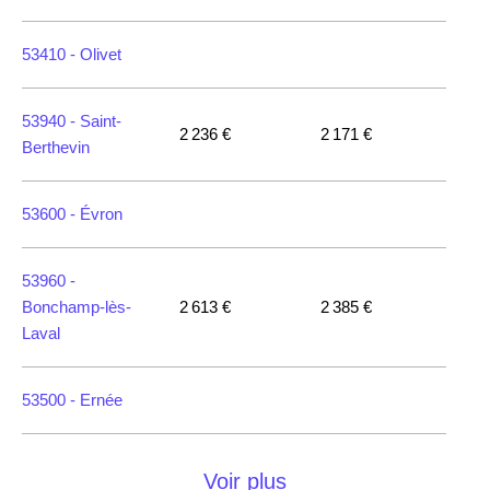
53410 -
Olivet
53940 -
Saint-
2 236 €
2 171 €
Berthevin
53600 -
Évron
53960 -
Bonchamp-lès-
2 613 €
2 385 €
Laval
53500 -
Ernée
53810 -
Changé
Voir plus