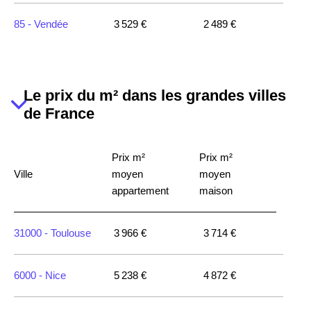
85 -
Vendée
3 529 €
2 489 €
53170 -
Meslay-
1 523 €
1 543 €
du-Maine
Le prix du m² dans les grandes villes
53300 -
de France
Ambrières-les-
1 680 €
1 162 €
Vallées
Prix m²
Prix m²
53210 -
Argentré
2 285 €
1 795 €
Ville
moyen
moyen
appartement
maison
53120 -
Gorron
31000 -
Toulouse
3 966 €
3 714 €
53390 -
Saint-
3 214 €
3 000 €
Erblon
6000 -
Nice
5 238 €
4 872 €