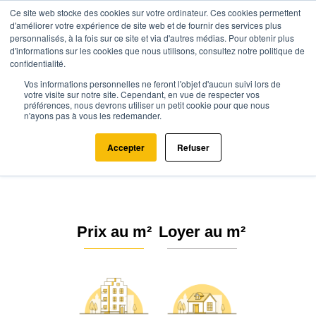
Ce site web stocke des cookies sur votre ordinateur. Ces cookies permettent
d'améliorer votre expérience de site web et de fournir des services plus
personnalisés, à la fois sur ce site et via d'autres médias. Pour obtenir plus
d'informations sur les cookies que nous utilisons, consultez notre politique de
confidentialité.
Vos informations personnelles ne feront l'objet d'aucun suivi lors de
Agence.immo
Prix immobilier
Pays de la Loire
Vendée (85)
votre visite sur notre site. Cependant, en vue de respecter vos
préférences, nous devrons utiliser un petit cookie pour que nous
n'ayons pas à vous les redemander.
Prix de l'immobilier au m² Vendée
(85)
Accepter
Refuser
Prix au m²
Loyer au m²