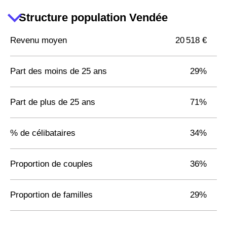
Chavagnes-en-
Structure population Vendée
Paillers
Revenu moyen
20 518 €
85310 -
Rives de
l'Yon
Part des moins de 25 ans
29%
Part de plus de 25 ans
71%
% de célibataires
34%
Proportion de couples
36%
Proportion de familles
29%