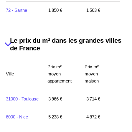
72 -
Sarthe
1 850 €
1 563 €
85440 -
Talmont-
4 023 €
3 468 €
Saint-Hilaire
85140 -
Essarts
Le prix du m² dans les grandes villes
2 090 €
1 997 €
en Bocage
de France
85290 -
Prix m²
Prix m²
Mortagne-sur-
3 811 €
2 018 €
Ville
moyen
moyen
Sèvre
appartement
maison
85700 -
1 404 €
1 556 €
31000 -
Toulouse
3 966 €
3 714 €
Pouzauges
6000 -
Nice
5 238 €
4 872 €
85600 -
2 915 €
2 310 €
Montaigu-Vendée