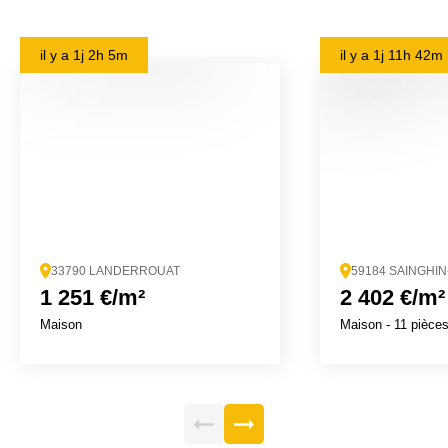
il y a
1j 2h 5m
il y a
1j 11h 42m
33790 LANDERROUAT
59184 SAINGHI
1 251 €/m²
2 402 €/m²
Maison
Maison
- 11 pièce