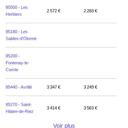
85500 -
Les
2 572 €
2 283 €
Herbiers
85180 -
Les
Sables-d'Olonne
85200 -
Fontenay-le-
Comte
85440 -
Avrillé
3 347 €
3 249 €
85270 -
Saint-
3 414 €
3 563 €
Hilaire-de-Riez
Voir plus