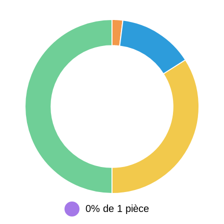
75017 -
Paris
17ème
11 454 €
12 687 €
arrondissement
75016 -
Paris
16ème
12 145 €
15 155 €
arrondissement
83000 -
Toulon
3 018 €
4 284 €
38000 -
Grenoble
2 917 €
3 382 €
0% de 1 pièce