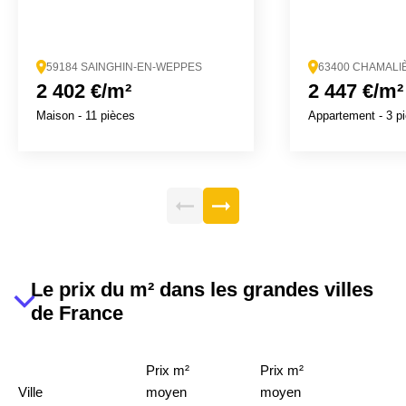
59184 SAINGHIN-EN-WEPPES
63400 CHAMALI
2 402 €/m²
2 447 €/m²
Maison
- 11 pièces
Appartement
- 3 p
Le prix du m² dans les grandes villes
de France
Prix m²
Prix m²
Ville
moyen
moyen