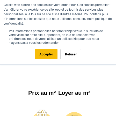
Ce site web stocke des cookies sur votre ordinateur. Ces cookies permettent
d'améliorer votre expérience de site web et de fournir des services plus
personnalisés, à la fois sur ce site et via d'autres médias. Pour obtenir plus
d'informations sur les cookies que nous utilisons, consultez notre politique de
confidentialité.
Vos informations personnelles ne feront l'objet d'aucun suivi lors de
Agence.immo
Prix immobilier
Pays de la Loire
Vendée
votre visite sur notre site. Cependant, en vue de respecter vos
préférences, nous devrons utiliser un petit cookie pour que nous
Les Pineaux (85320)
n'ayons pas à vous les redemander.
Estimation immobilière à Les
Accepter
Refuser
Pineaux : Prix m² 2026
Prix au m²
Loyer au m²