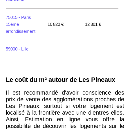
75015 -
Paris
15ème
10 820 €
12 301 €
arrondissement
59000 -
Lille
35000 -
Rennes
Le coût du m² autour de Les Pineaux
75018 -
Paris
18ème
10 114 €
11 322 €
Il est recommandé d'avoir conscience des
arrondissement
prix de vente des agglomérations proches de
Les Pineaux, surtout si votre logement est
localisé à la frontière avec une d'entres elles.
75020 -
Paris
Ainsi, Estimation en ligne vous offre la
20ème
9 623 €
11 141 €
possibilité de découvrir les logements sur le
arrondissement