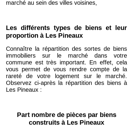
marché au sein des villes voisines,
75019 -
Paris
19ème
9 231 €
10 415 €
Les différents types de biens et leur
arrondissement
proportion à Les Pineaux
Connaître la répartition des sortes de biens
51100 -
Reims
3 036 €
2 667 €
immobiliers sur le marché dans votre
commune est très important. En effet, cela
75013 -
vous permet de vous rendre compte de la
Paris
rareté de votre logement sur le marché.
13ème
10 073 €
11 085 €
Observez ci-après la répartition des biens à
arrondissement
Les Pineaux :
76600 -
Le Havre
2 455 €
2 453 €
Part nombre de pièces par biens
42000 -
Saint-
construits à Les Pineaux
1 404 €
2 013 €
Étienne