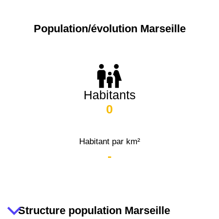
16ème
12 145 €
15 155 €
arrondissement
Population/évolution Marseille
83000 -
Toulon
3 018 €
4 284 €
38000 -
Grenoble
2 917 €
3 382 €
Habitants
0
Habitant par km²
-
Structure population Marseille