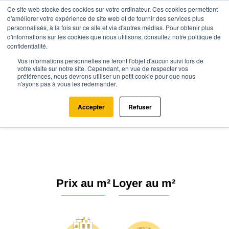
Ce site web stocke des cookies sur votre ordinateur. Ces cookies permettent
d'améliorer votre expérience de site web et de fournir des services plus
personnalisés, à la fois sur ce site et via d'autres médias. Pour obtenir plus
d'informations sur les cookies que nous utilisons, consultez notre politique de
confidentialité.
Vos informations personnelles ne feront l'objet d'aucun suivi lors de
Agence.immo
Prix immobilier
Provence-Alpes-Côte d'Azur
votre visite sur notre site. Cependant, en vue de respecter vos
préférences, nous devrons utiliser un petit cookie pour que nous
Marseille (13055)
n'ayons pas à vous les redemander.
Prix de l'immobilier au m²
Accepter
Refuser
Marseille (13055)
Prix au m²
Loyer au m²