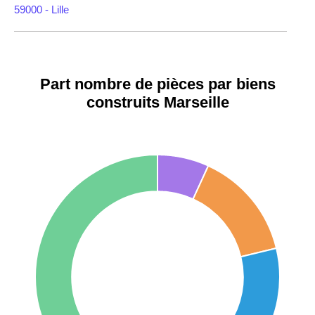
59000 -
Lille
35000 -
Rennes
Part nombre de pièces par biens
75018 -
Paris
construits Marseille
18ème
10 114 €
11 322 €
arrondissement
75020 -
Paris
20ème
9 623 €
11 141 €
arrondissement
75019 -
Paris
19ème
9 231 €
10 415 €
arrondissement