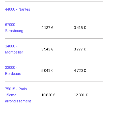
44000 -
Nantes
67000 -
4 137 €
3 415 €
Strasbourg
34000 -
3 943 €
3 777 €
Montpellier
33000 -
5 041 €
4 720 €
Bordeaux
75015 -
Paris
15ème
10 820 €
12 301 €
arrondissement