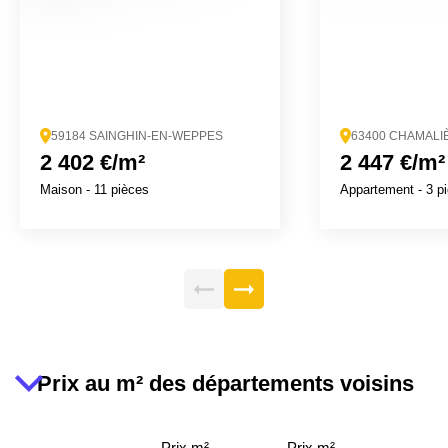
59184 SAINGHIN-EN-WEPPES
63400 CHAMALI
2 402 €/m²
2 447 €/m²
Maison
- 11 pièces
Appartement
- 3 p
Prix au m² des départements voisins
Prix m²
Prix m²