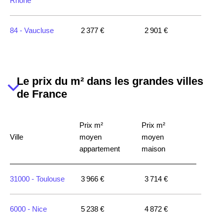
Rhône
84 -
Vaucluse
2 377 €
2 901 €
Le prix du m² dans les grandes villes
de France
Prix m²
Prix m²
Ville
moyen
moyen
appartement
maison
31000 -
Toulouse
3 966 €
3 714 €
6000 -
Nice
5 238 €
4 872 €