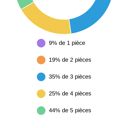
51100 -
Reims
3 036 €
2 667 €
75013 -
Paris
13ème
10 073 €
11 085 €
arrondissement
9% de 1 pièce
76600 -
Le Havre
2 455 €
2 453 €
19% de 2 pièces
42000 -
Saint-
1 404 €
2 013 €
35% de 3 pièces
Étienne
25% de 4 pièces
75017 -
Paris
17ème
11 454 €
12 687 €
arrondissement
44% de 5 pièces
75016 -
Paris