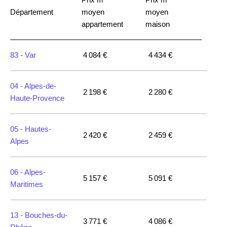
Département
moyen
moyen
appartement
maison
83 -
Var
4 084 €
4 434 €
04 -
Alpes-de-
2 198 €
2 280 €
Haute-Provence
05 -
Hautes-
2 420 €
2 459 €
Alpes
06 -
Alpes-
5 157 €
5 091 €
Maritimes
13 -
Bouches-du-
3 771 €
4 086 €