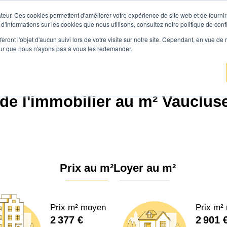
teur. Ces cookies permettent d'améliorer votre expérience de site web et de fournir 
Prix immobilier
Vendre avec Agen
 d'informations sur les cookies que nous utilisons, consultez notre politique de confi
eront l'objet d'aucun suivi lors de votre visite sur notre site. Cependant, en vue d
pour que nous n'ayons pas à vous les redemander.
Agence.immo
Prix immobilier
Provence-Alpes-Côte d'Azur
Vaucluse (84)
 de l'immobilier au m² Vaucluse
Prix au m²
Loyer au m²
Prix m² moyen
Prix m²
2 377 €
2 901 