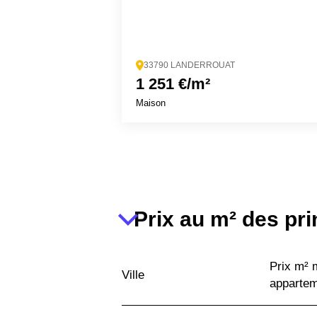
33790 LANDERROUAT
1 251 €/m²
Maison
Prix au m² des pri
Prix m²
Ville
apparte