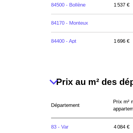
84500 -
Bollène
1 537 €
84170 -
Monteux
84400 -
Apt
1 696 €
84270 -
Vedène
2 622 €
84210 -
Pernes-les-
Prix au m² des dé
3 069 €
Fontaines
Prix m²
84600 -
Valréas
1 546 €
Département
apparte
84250 -
Le Thor
2 289 €
83 -
Var
4 084 €