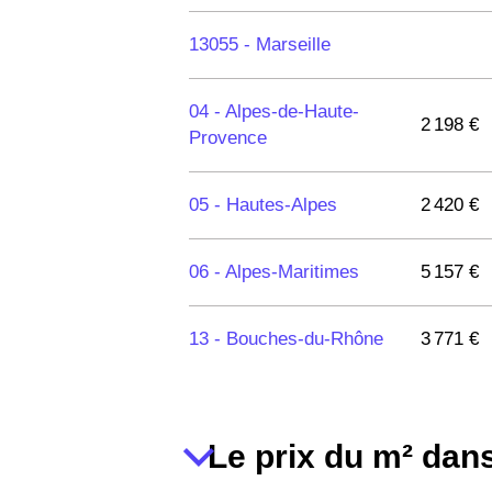
84320 -
Entraigues-sur-
2 600 €
13055 -
Marseille
la-Sorgue
04 -
Alpes-de-Haute-
84220 -
Roussillon
1 677 €
2 198 €
Provence
84310 -
Morières-lès-
3 089 €
05 -
Hautes-Alpes
2 420 €
Avignon
06 -
Alpes-Maritimes
5 157 €
84110 -
Vaison-la-
3 245 €
Romaine
13 -
Bouches-du-Rhône
3 771 €
84260 -
Sarrians
1 878 €
84380 -
Mazan
2 268 €
Le prix du m² dans