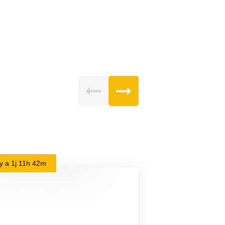
l y a
1j 11h 42m
il y a
1j 12h 22m