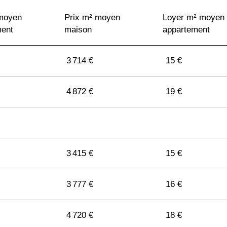
2 473 €
10 €
 moyen
Prix m² moyen
Loyer m² moyen
ment
maison
appartement
2 911 €
11 €
3 714 €
15 €
2 571 €
11 €
4 872 €
19 €
2 736 €
11 €
3 212 €
11 €
3 415 €
15 €
3 148 €
13 €
3 777 €
16 €
4 720 €
18 €
2 799 €
12 €