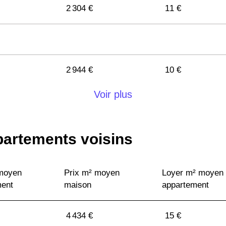
2 304 €
11 €
2 944 €
10 €
Voir plus
2 839 €
13 €
partements voisins
3 412 €
13 €
 moyen
Prix m² moyen
Loyer m² moyen
2 232 €
10 €
ment
maison
appartement
3 118 €
12 €
4 434 €
15 €