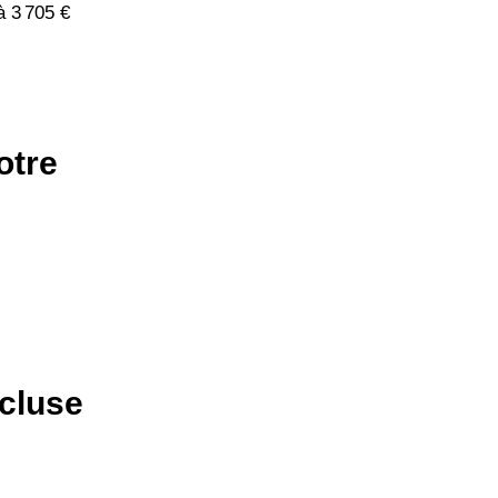
à 3 705 €
otre
ucluse