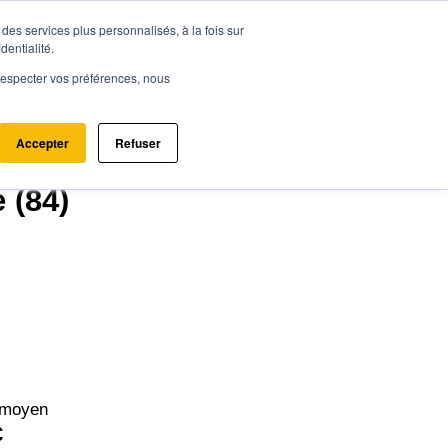
des services plus personnalisés, à la fois sur
ce.immo
Acheter - Louer
Estimer mon bien
dentialité.
e respecter vos préférences, nous
Accepter
Refuser
 (84)
 moyen
€