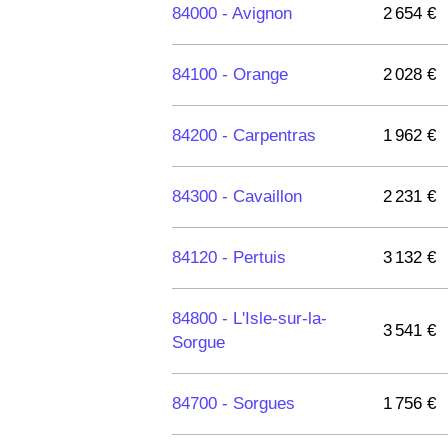
84000 -
Avignon
2 654 €
84100 -
Orange
2 028 €
84200 -
Carpentras
1 962 €
84300 -
Cavaillon
2 231 €
84120 -
Pertuis
3 132 €
84800 -
L'Isle-sur-la-
3 541 €
Sorgue
84700 -
Sorgues
1 756 €