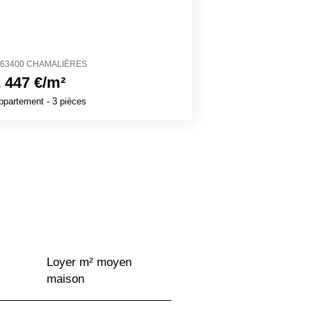
63400 CHAMALIÈRES
69210 FLEURIEU
 447 €/m²
3 444 €/m²
ppartement
- 3 pièces
Maison
- 6 pièces
Loyer m² moyen
maison