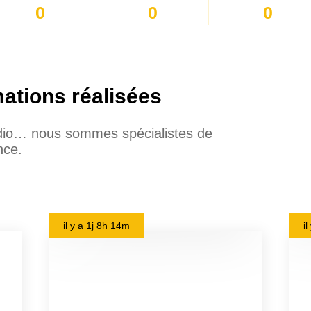
0
0
0
mations réalisées
udio… nous sommes spécialistes de
nce.
il y a
1j 8h 14m
i