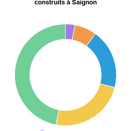
construits à Saignon
75017 -
Paris
17ème
11 454 €
12 687 €
arrondissement
75016 -
Paris
16ème
12 145 €
15 155 €
arrondissement
83000 -
Toulon
3 018 €
4 284 €
38000 -
Grenoble
2 917 €
3 382 €