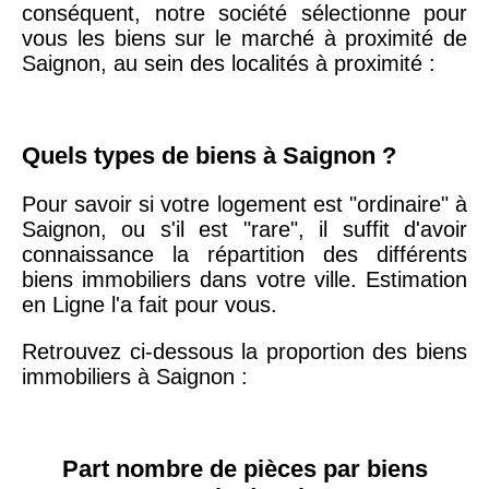
conséquent, notre société sélectionne pour
arrondissement
vous les biens sur le marché à proximité de
Saignon, au sein des localités à proximité :
75019 -
Paris
19ème
9 231 €
10 415 €
arrondissement
Quels types de biens à Saignon ?
Pour savoir si votre logement est "ordinaire" à
51100 -
Reims
3 036 €
2 667 €
Saignon, ou s'il est "rare", il suffit d'avoir
connaissance la répartition des différents
75013 -
biens immobiliers dans votre ville. Estimation
Paris
en Ligne l'a fait pour vous.
13ème
10 073 €
11 085 €
arrondissement
Retrouvez ci-dessous la proportion des biens
immobiliers à Saignon :
76600 -
Le Havre
2 455 €
2 453 €
42000 -
Saint-
Part nombre de pièces par biens
1 404 €
2 013 €
Étienne