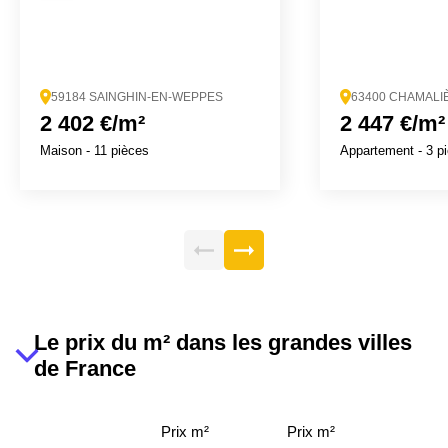
59184 SAINGHIN-EN-WEPPES
63400 CHAMALI
2 402 €/m²
2 447 €/m²
Maison
- 11 pièces
Appartement
- 3 p
Le prix du m² dans les grandes villes
de France
Prix m²
Prix m²