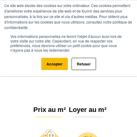
Ce site web stocke des cookies sur votre ordinateur. Ces cookies permettent
d'améliorer votre expérience de site web et de fournir des services plus
personnalisés, à la fois sur ce site et via d'autres médias. Pour obtenir plus
d'informations sur les cookies que nous utilisons, consultez notre politique de
confidentialité.
Vos informations personnelles ne feront l'objet d'aucun suivi lors de
Agence.immo
Prix immobilier
Provence-Alpes-Côte d'Azur
votre visite sur notre site. Cependant, en vue de respecter vos
préférences, nous devrons utiliser un petit cookie pour que nous
Vaucluse
Saignon (84400)
n'ayons pas à vous les redemander.
Estimation immobilière à Saignon
Accepter
Refuser
: Prix m² 2026
Prix au m²
Loyer au m²