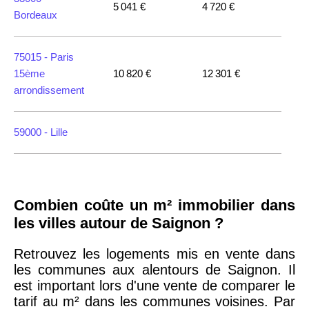
5 041 €
4 720 €
Bordeaux
75015 -
Paris
15ème
10 820 €
12 301 €
arrondissement
59000 -
Lille
35000 -
Rennes
Combien coûte un m² immobilier dans
75018 -
Paris
les villes autour de Saignon ?
18ème
10 114 €
11 322 €
arrondissement
Retrouvez les logements mis en vente dans
les communes aux alentours de Saignon. Il
est important lors d'une vente de comparer le
75020 -
Paris
tarif au m² dans les communes voisines. Par
20ème
9 623 €
11 141 €